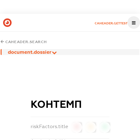
CAHEADER.GETTEST
CAHEADER.SEARCH
document.dossier
КОНТЕМП
riskFactors.title
0
0
0