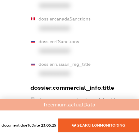
XXXXXXXXXX
dossier.canadaSanctions
XXXXXXXXXX
dossier.rfSanctions
XXXXXXXXXX
dossier.russian_reg_title
XXXXXXXXXX
dossier.commercial_info.title
dossier.commercial_info.postal_address
freemium.actualData
XXXXXXXXXX
dossier.commercial_info.phone
document.dueToDate
23.05.25
SEARCH.ONMONITORING
XXXXXXXXXX