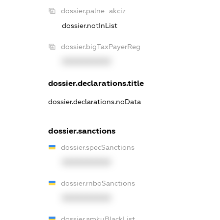
dossier.palne_akciz
dossier.notInList
dossier.bigTaxPayerReg
XXXXXXXXXX
dossier.declarations.title
dossier.declarations.noData
dossier.sanctions
dossier.specSanctions
XXXXXXXXXX
dossier.rnboSanctions
XXXXXXXXXX
dossier.amkuBlackList