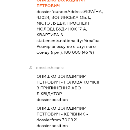
ОНИШКО ВОЛОДИМИР
ПЕТРОВИЧ
dossier.founderAddress
УКРАЇНА,
43024, ВОЛИНСЬКА ОБЛ.,
МІСТО ЛУЦЬК, ПРОСПЕКТ
МОЛОДІ, БУДИНОК 17 А,
КВАРТИРА 6
statements.nationality:
Україна
Розмір внеску до статутного
фонду (грн.):
180 000
(45 %)
dossier.heads:
ОНИШКО ВОЛОДИМИР
ПЕТРОВИЧ
-
ГОЛОВА КОМІСІЇ
З ПРИПИНЕННЯ АБО
ЛІКВІДАТОР
dossier.position -
ОНИШКО ВОЛОДИМИР
ПЕТРОВИЧ
-
КЕРІВНИК
-
dossier.from 30.09.21
dossier.position -