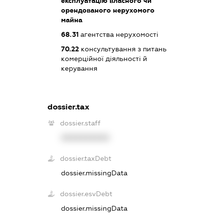
експлуатацію власного чи
орендованого нерухомого
майна
68.31
агентства нерухомості
70.22
консультування з питань
комерційної діяльності й
керування
dossier.tax
dossier.staff
XXXXXXXXXX
dossier.taxDebt
dossier.missingData
dossier.esvDebt
dossier.missingData