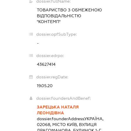
dossier.fullName:
ТОВАРИСТВО З ОБМЕЖЕНОЮ
ВІДПОВІДАЛЬНІСТЮ
"КОНТЕМП"
dossier.opfSubType:
-
dossier.edrpo:
43627414
dossier.regDate:
19.05.20
dossier.foundersAndBenef:
ЗАРЕЦЬКА НАТАЛЯ
ЛЕОНІДІВНА
dossier.founderAddress
УКРАЇНА,
02068, МІСТО КИЇВ, ВУЛИЦЯ
ДРАГОМАНОВА, БУДИНОК 1-Г,