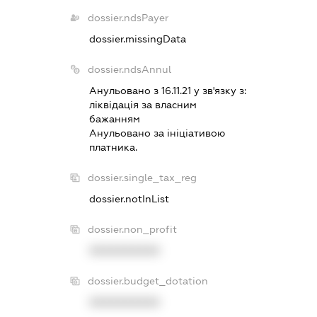
dossier.ndsPayer
dossier.missingData
dossier.ndsAnnul
Анульовано з 16.11.21 у зв'язку з:
лiквiдацiя за власним
бажанням
Анульовано за iнiцiативою
платника.
dossier.single_tax_reg
dossier.notInList
dossier.non_profit
XXXXXXXXXX
dossier.budget_dotation
XXXXXXXXXX