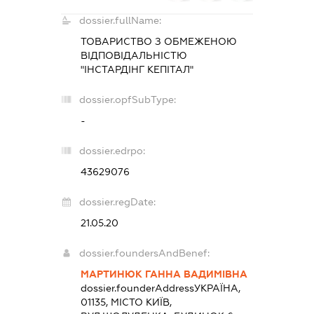
dossier.fullName:
ТОВАРИСТВО З ОБМЕЖЕНОЮ
ВІДПОВІДАЛЬНІСТЮ
"ІНСТАРДІНГ КЕПІТАЛ"
dossier.opfSubType:
-
dossier.edrpo:
43629076
dossier.regDate:
21.05.20
dossier.foundersAndBenef:
МАРТИНЮК ГАННА ВАДИМІВНА
dossier.founderAddress
УКРАЇНА,
01135, МІСТО КИЇВ,