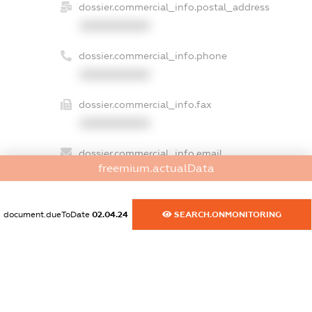
dossier.commercial_info.postal_address
XXXXXXXXXX
dossier.commercial_info.phone
XXXXXXXXXX
dossier.commercial_info.fax
XXXXXXXXXX
dossier.commercial_info.email
freemium.actualData
XXXXXXXXXX
dossier.commercial_info.website
document.dueToDate
02.04.24
SEARCH.ONMONITORING
XXXXXXXXXX
dossier.commercial_info.activity
XXXXXXXXXX