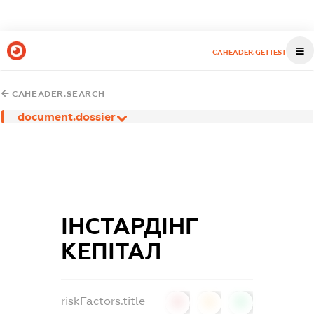
CAHEADER.GETTEST
CAHEADER.SEARCH
document.dossier
ІНСТАРДІНГ
КЕПІТАЛ
riskFactors.title
0
0
0