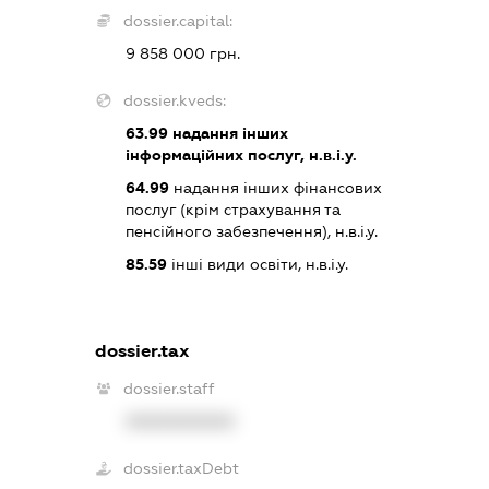
dossier.capital:
9 858 000 грн.
dossier.kveds:
63.99
надання інших
інформаційних послуг, н.в.і.у.
64.99
надання інших фінансових
послуг (крім страхування та
пенсійного забезпечення), н.в.і.у.
85.59
інші види освіти, н.в.і.у.
dossier.tax
dossier.staff
XXXXXXXXXX
dossier.taxDebt