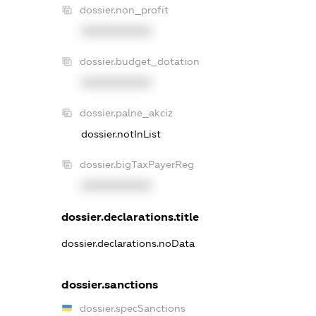
dossier.non_profit
XXXXXXXXXX
dossier.budget_dotation
XXXXXXXXXX
dossier.palne_akciz
dossier.notInList
dossier.bigTaxPayerReg
XXXXXXXXXX
dossier.declarations.title
dossier.declarations.noData
dossier.sanctions
dossier.specSanctions