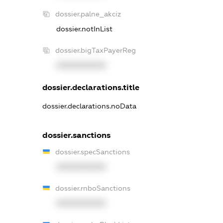
dossier.palne_akciz
dossier.notInList
dossier.bigTaxPayerReg
XXXXXXXXXX
dossier.declarations.title
dossier.declarations.noData
dossier.sanctions
dossier.specSanctions
XXXXXXXXXX
dossier.rnboSanctions
XXXXXXXXXX