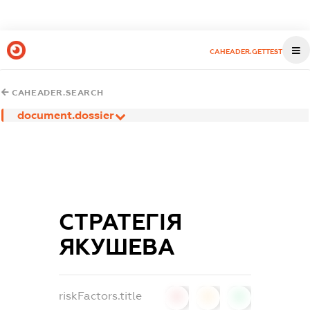
CAHEADER.GETTEST
CAHEADER.SEARCH
document.dossier
СТРАТЕГІЯ
ЯКУШЕВА
riskFactors.title
0
0
0