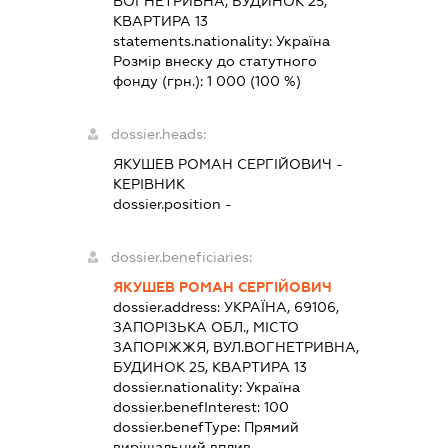
ВОГНЕТРИВНА, БУДИНОК 25,
КВАРТИРА 13
statements.nationality:
Україна
Розмір внеску до статутного
фонду (грн.):
1 000
(100 %)
dossier.heads:
ЯКУШЕВ РОМАН СЕРГІЙОВИЧ
-
КЕРІВНИК
dossier.position -
dossier.beneficiaries:
ЯКУШЕВ РОМАН СЕРГІЙОВИЧ
dossier.address:
УКРАЇНА, 69106,
ЗАПОРІЗЬКА ОБЛ., МІСТО
ЗАПОРІЖЖЯ, ВУЛ.ВОГНЕТРИВНА,
БУДИНОК 25, КВАРТИРА 13
dossier.nationality:
Україна
dossier.benefInterest:
100
dossier.benefType:
Прямий
вирішальний вплив