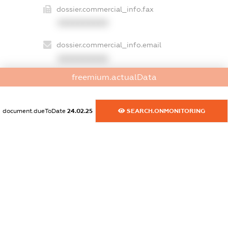
dossier.commercial_info.fax
XXXXXXXXXX
dossier.commercial_info.email
XXXXXXXXXX
freemium.actualData
dossier.commercial_info.website
XXXXXXXXXX
document.dueToDate
24.02.25
SEARCH.ONMONITORING
dossier.commercial_info.activity
XXXXXXXXXX
freemium.exampleText_1
freemium.exampleText_2
freemium.anonymousPerSearch2
FREEMIUM.DETAILS
FREEMIUM.REGISTER