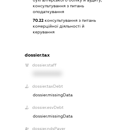
бухгалтерського обліку й аудиту;
консультування з питань
оподаткування
70.22
консультування з питань
комерційної діяльності й
керування
dossier.tax
dossier.staff
XXXXXXXXXX
dossier.taxDebt
dossier.missingData
dossier.esvDebt
dossier.missingData
dossier.ndsPayer