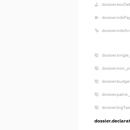
dossier.esvDe
dossier.ndsPa
dossier.ndsAn
dossier.singl
dossier.non_p
dossier.budge
dossier.palne
dossier.bigTa
dossier.declarat