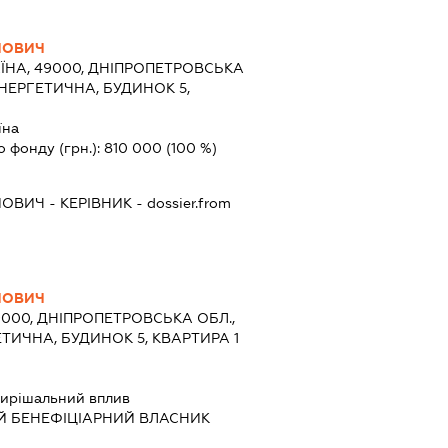
ЙОВИЧ
ЇНА, 49000, ДНІПРОПЕТРОВСЬКА
ЕНЕРГЕТИЧНА, БУДИНОК 5,
їна
о фонду (грн.):
810 000
(100 %)
ЙОВИЧ
-
КЕРІВНИК
- dossier.from
ЙОВИЧ
9000, ДНІПРОПЕТРОВСЬКА ОБЛ.,
ЕТИЧНА, БУДИНОК 5, КВАРТИРА 1
ирішальний вплив
Й БЕНЕФІЦІАРНИЙ ВЛАСНИК