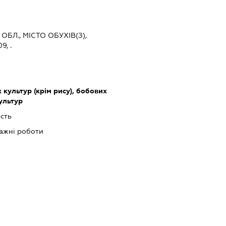
ОБЛ., МІСТО ОБУХІВ(З),
, .
культур (крім рису), бобових
культур
сть
ажні роботи