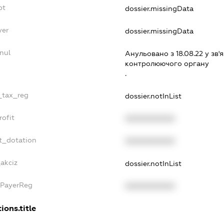
bt
dossier.missingData
yer
dossier.missingData
nul
Анульовано з 18.08.22 у зв'я
контролюючого органу
.
e_tax_reg
dossier.notInList
rofit
XXXXXXXXXX
t_dotation
XXXXXXXXXX
_akciz
dossier.notInList
xPayerReg
XXXXXXXXXX
ions.title