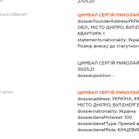
e:
27.05.20
dersAndBenef:
ЦИМБАЛ СЕРГІЙ МИКОЛА
dossier.founderAddress
УКРА
ОБЛ., МІСТО ДНІПРО, ВУЛ.
КВАРТИРА 1
statements.nationality:
Укра
Розмір внеску до статутног
ЦИМБАЛ СЕРГІЙ МИКОЛА
30.05.21
dossier.position -
iaries:
ЦИМБАЛ СЕРГІЙ МИКОЛА
dossier.address:
УКРАЇНА, 4
МІСТО ДНІПРО, ВУЛ.ЕНЕРГ
dossier.nationality:
Україна
dossier.benefInterest:
100
dossier.benefType:
Прямий в
dossier.benefRole:
КІНЦЕВИ