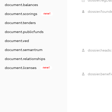
dossier.regDat
document.balances
dossier.foun
document.scorings
new!
document.tenders
document.publicfunds
document.ved
document.semantrum
dossier.heads:
document.relationships
document.licenses
new!
dossier.benefic