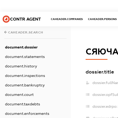
CONTR AGENT
CAHEADER.COMPANIES
CAHEADER.PERSONS
CAHEADER.SEARCH
document.dossier
СЯЮЧА
document.statements
document.history
dossier.title
document.inspections
dossier.fullNa
document.bankruptcy
dossier.opfSu
document.court
document.taxdebts
dossier.edrpo:
document.enforcements