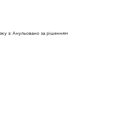
зку з:
Анульовано за рiшенням