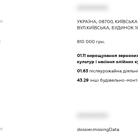
XXXXXXXXXX
s:
УКРАЇНА, 08700, КИЇВСЬКА 
ВУЛ.КИЇВСЬКА, БУДИНОК 109
:
810 000 грн.
01.11
вирощування зернових 
культур і насіння олійних 
01.63
післяурожайна діяльні
43.29
інші будівельно-монт
XXXXXXXXXX
bt
dossier.missingData