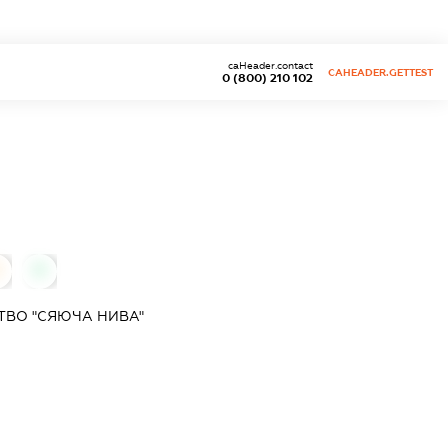
caHeader.contact
CAHEADER.GETTEST
0 (800) 210 102
0
0
ТВО "СЯЮЧА НИВА"