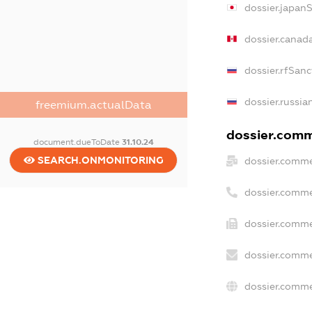
dossier.japan
dossier.canad
dossier.rfSanc
dossier.russia
freemium.actualData
dossier.comme
document.dueToDate
31.10.24
SEARCH.ONMONITORING
dossier.comme
dossier.comme
dossier.comme
dossier.comme
dossier.comme