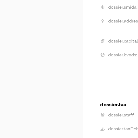
dossier.smida:
dossier.addres
dossier.capital
dossier.kveds:
dossier.tax
dossier.staff
dossier.taxDe