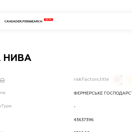
BETA
CAHEADER.PERSSEARCH
 НИВА
riskFactors.title
0
me:
ФЕРМЕРСЬКЕ ГОСПОДАРС
bType:
-
43637396