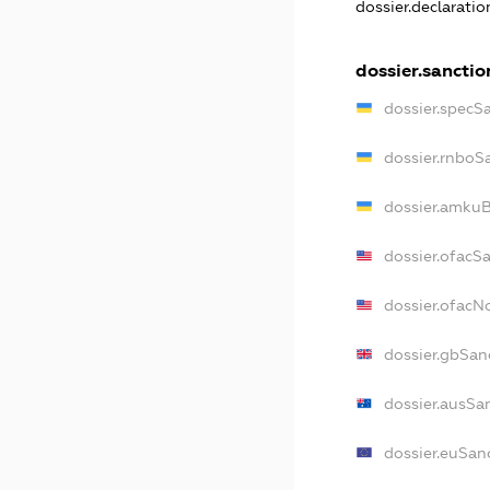
dossier.declarati
dossier.sanctio
dossier.specS
dossier.rnboS
dossier.amkuB
dossier.ofacS
dossier.ofac
dossier.gbSan
dossier.ausSa
dossier.euSan