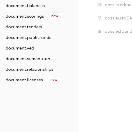
dossier.edrpo
document.balances
document.scorings
new!
dossier.regDa
document.tenders
dossier.foun
document.publicfunds
document.ved
document.semantrum
document.relationships
document.licenses
new!