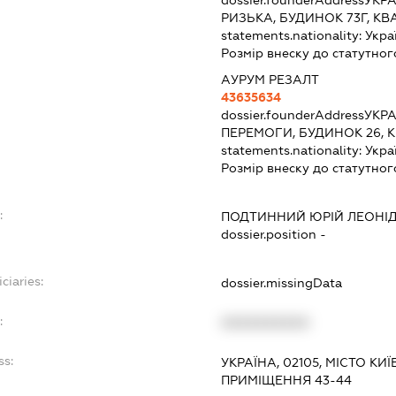
dossier.founderAddress
УКРА
РИЗЬКА, БУДИНОК 73Г, КВ
statements.nationality:
Укра
Розмір внеску до статутног
АУРУМ РЕЗАЛТ
43635634
dossier.founderAddress
УКРА
ПЕРЕМОГИ, БУДИНОК 26, 
statements.nationality:
Укра
Розмір внеску до статутног
:
ПОДТИННИЙ ЮРІЙ ЛЕОНІ
dossier.position -
ciaries:
dossier.missingData
:
XXXXXXXXXX
ss:
УКРАЇНА, 02105, МІСТО КИ
ПРИМІЩЕННЯ 43-44