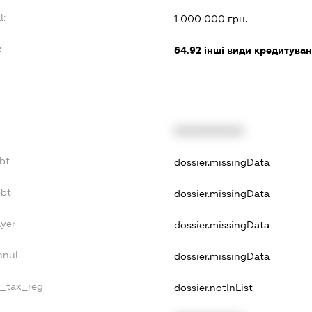
l:
1 000 000 грн.
:
64.92
інші види кредитува
XXXXXXXXXX
ebt
dossier.missingData
ebt
dossier.missingData
ayer
dossier.missingData
nnul
dossier.missingData
e_tax_reg
dossier.notInList