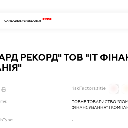
BETA
CAHEADER.PERSSEARCH
РД РЕКОРД" ТОВ "ІТ ФІНА
НІЯ"
riskFactors.title
0
ame:
ПОВНЕ ТОВАРИСТВО "ЛОМБ
ФІНАНСУВАННЯ" І КОМПАН
ubType:
-