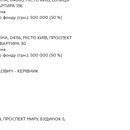
ЇНА, 04060, МІСТО КИЇВ, ВУЛИЦЯ
АРТИРА 136
їна
о фонду (грн.):
500 000
(50 %)
ЇНА, 04116, МІСТО КИЇВ, ПРОСПЕКТ
КВАРТИРА 30
їна
о фонду (грн.):
500 000
(50 %)
ДОВИЧ
-
КЕРІВНИК
ЇВ, ПРОСПЕКТ МИРУ, БУДИНОК 5,