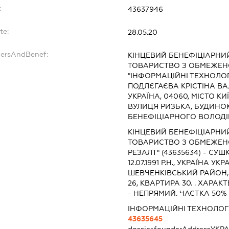
:
43637946
te:
28.05.20
dersAndBenef:
КІНЦЕВИЙ БЕНЕФІЦІАРНИ
ТОВАРИСТВО З ОБМЕЖЕН
"ІНФОРМАЦІЙНІ ТЕХНОЛОГІ
ПОДЛЄГАЄВА КРІСТІНА ВАЛЕР
УКРАЇНА, 04060, МІСТО К
ВУЛИЦЯ РИЗЬКА, БУДИНОК 
БЕНЕФІЦІАРНОГО ВОЛОДІ
КІНЦЕВИЙ БЕНЕФІЦІАРНИ
ТОВАРИСТВО З ОБМЕЖЕН
РЕЗАЛТ" (43635634) - СУ
12.07.1991 Р.Н., УКРАЇНА УКР
ШЕВЧЕНКІВСЬКИЙ РАЙОН,
26, КВАРТИРА 30. . ХАРА
- НЕПРЯМИЙ. ЧАСТКА 50%
ІНФОРМАЦІЙНІ ТЕХНОЛОГ
43635645