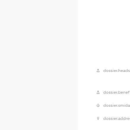
dossier.heads
dossier.benefi
dossier.smida
dossier.addre