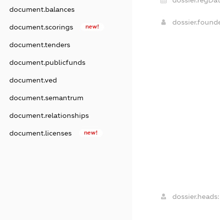
dossier.regDat
document.balances
dossier.found
document.scorings
new!
document.tenders
document.publicfunds
document.ved
document.semantrum
document.relationships
document.licenses
new!
dossier.heads: