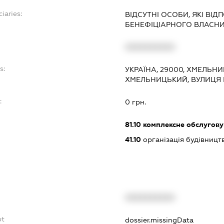
iaries:
ВІДСУТНІ ОСОБИ, ЯКІ ВІ
БЕНЕФІЦІАРНОГО ВЛАСН
XXXXXXXXXX
s:
УКРАЇНА, 29000, ХМЕЛЬНИ
ХМЕЛЬНИЦЬКИЙ, ВУЛИЦЯ І
:
0 грн.
81.10
комплексне обслуговув
41.10
організація будівницт
XXXXXXXXXX
bt
dossier.missingData