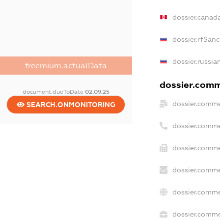
dossier.canad
dossier.rfSanc
dossier.russia
freemium.actualData
dossier.comme
document.dueToDate
02.09.25
dossier.comme
SEARCH.ONMONITORING
dossier.comme
dossier.comme
dossier.comme
dossier.comme
dossier.commer