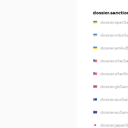
dossier.sanctio
dossier.specS
dossier.rnboS
dossier.amkuB
dossier.ofacS
dossier.ofac
dossier.gbSan
dossier.ausSa
dossier.euSan
dossier.japan