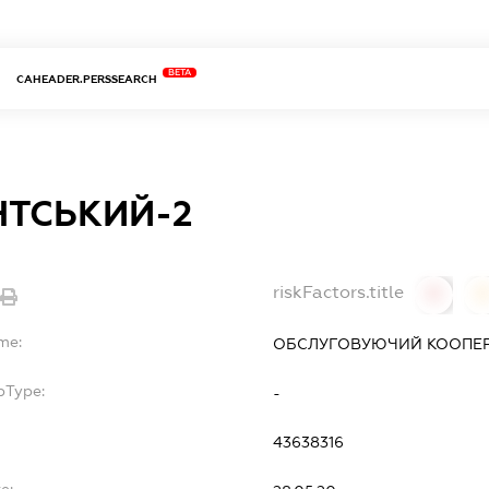
BETA
CAHEADER.PERSSEARCH
НТСЬКИЙ-2
riskFactors.title
0
me:
ОБСЛУГОВУЮЧИЙ КООПЕРА
bType:
-
43638316