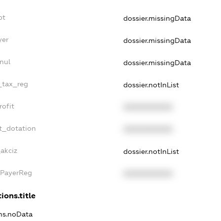
bt
dossier.missingData
yer
dossier.missingData
nul
dossier.missingData
e_tax_reg
dossier.notInList
rofit
XXXXXXXXXX
t_dotation
XXXXXXXXXX
_akciz
dossier.notInList
xPayerReg
XXXXXXXXXX
ions.title
ons.noData