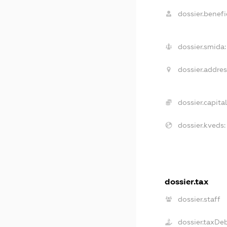
dossier.benefic
dossier.smida:
dossier.addres
dossier.capital
dossier.kveds:
dossier.tax
dossier.staff
dossier.taxDe