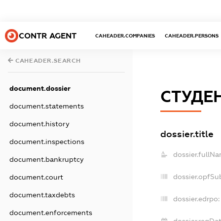
CONTR AGENT
CAHEADER.COMPANIES
CAHEADER.PERSONS
CAHEADER.SEARCH
document.dossier
СТУДЕ
document.statements
document.history
dossier.title
document.inspections
dossier.fullNa
document.bankruptcy
dossier.opfSu
document.court
document.taxdebts
dossier.edrpo:
document.enforcements