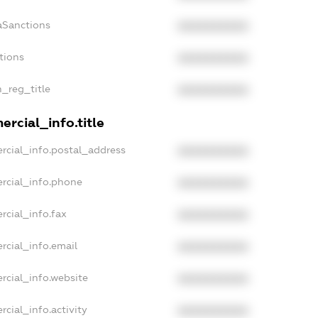
aSanctions
XXXXXXXXXX
tions
XXXXXXXXXX
n_reg_title
XXXXXXXXXX
rcial_info.title
rcial_info.postal_address
XXXXXXXXXX
rcial_info.phone
XXXXXXXXXX
rcial_info.fax
XXXXXXXXXX
rcial_info.email
XXXXXXXXXX
rcial_info.website
XXXXXXXXXX
cial_info.activity
XXXXXXXXXX