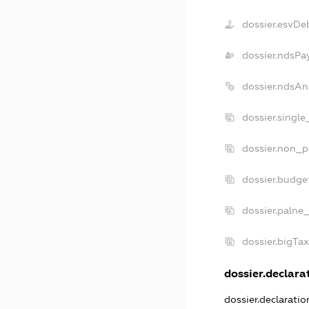
dossier.esvDe
dossier.ndsPa
dossier.ndsAn
dossier.singl
dossier.non_p
dossier.budge
dossier.palne
dossier.bigTa
dossier.declarat
dossier.declarati