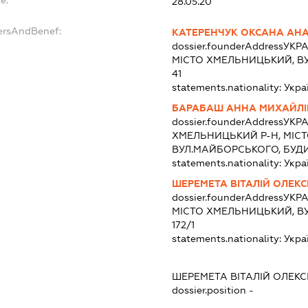
e:
28.05.20
ersAndBenef:
КАТЕРЕНЧУК ОКСАНА АНА
dossier.founderAddress
УКРА
МІСТО ХМЕЛЬНИЦЬКИЙ, В
41
statements.nationality:
Укра
БАРАБАШ АННА МИХАЙЛ
dossier.founderAddress
УКРА
ХМЕЛЬНИЦЬКИЙ Р-Н, МІС
ВУЛ.МАЙБОРСЬКОГО, БУДИ
statements.nationality:
Укра
ШЕРЕМЕТА ВІТАЛІЙ ОЛЕК
dossier.founderAddress
УКРА
МІСТО ХМЕЛЬНИЦЬКИЙ, В
172/1
statements.nationality:
Укра
ШЕРЕМЕТА ВІТАЛІЙ ОЛЕК
dossier.position -