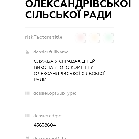
ОЛЕКСАНДРІВСЬКОЇ
СІЛЬСЬКОЇ РАДИ
riskFactors.title
0
0
0
dossier.fullName:
СЛУЖБА У СПРАВАХ ДІТЕЙ
ВИКОНАВЧОГО КОМІТЕТУ
ОЛЕКСАНДРІВСЬКОЇ СІЛЬСЬКОЇ
РАДИ
dossier.opfSubType:
-
dossier.edrpo:
43638604
dossier.regDate: