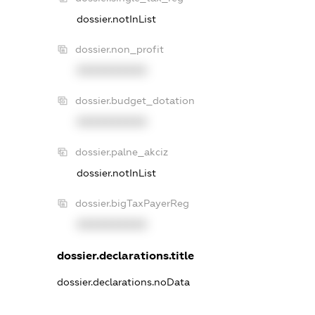
dossier.notInList
dossier.non_profit
XXXXXXXXXX
dossier.budget_dotation
XXXXXXXXXX
dossier.palne_akciz
dossier.notInList
dossier.bigTaxPayerReg
XXXXXXXXXX
dossier.declarations.title
dossier.declarations.noData