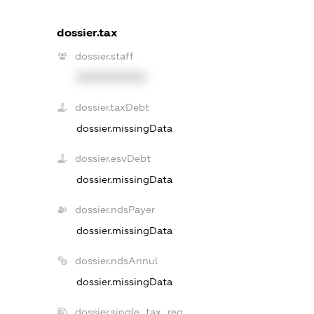
dossier.tax
dossier.staff
XXXXXXXXXX
dossier.taxDebt
dossier.missingData
dossier.esvDebt
dossier.missingData
dossier.ndsPayer
dossier.missingData
dossier.ndsAnnul
dossier.missingData
dossier.single_tax_reg