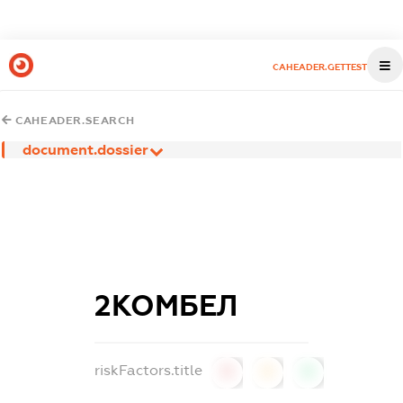
CAHEADER.GETTEST
CAHEADER.SEARCH
document.dossier
2КОМБЕЛ
riskFactors.title
0
0
0