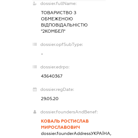
dossier.fullName:
ТОВАРИСТВО З
ОБМЕЖЕНОЮ
ВІДПОВІДАЛЬНІСТЮ
"2КОМБЕЛ"
dossier.opfSubType:
-
dossier.edrpo:
43640367
dossier.regDate:
29.05.20
dossier.foundersAndBenef:
КОВАЛЬ РОСТИСЛАВ
МИРОСЛАВОВИЧ
dossier.founderAddress
УКРАЇНА,