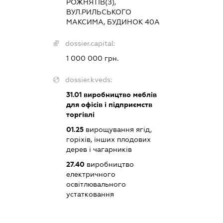
РОЖНЯТІВ(З),
ВУЛ.РИЛЬСЬКОГО
МАКСИМА, БУДИНОК 40А
dossier.capital:
1 000 000 грн.
dossier.kveds:
31.01
виробництво меблів
для офісів і підприємств
торгівлі
01.25
вирощування ягід,
горіхів, інших плодових
дерев і чагарників
27.40
виробництво
електричного
освітлювального
устатковання