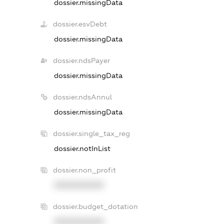
dossier.missingData
dossier.esvDebt
dossier.missingData
dossier.ndsPayer
dossier.missingData
dossier.ndsAnnul
dossier.missingData
dossier.single_tax_reg
dossier.notInList
dossier.non_profit
XXXXXXXXXX
dossier.budget_dotation
XXXXXXXXXX