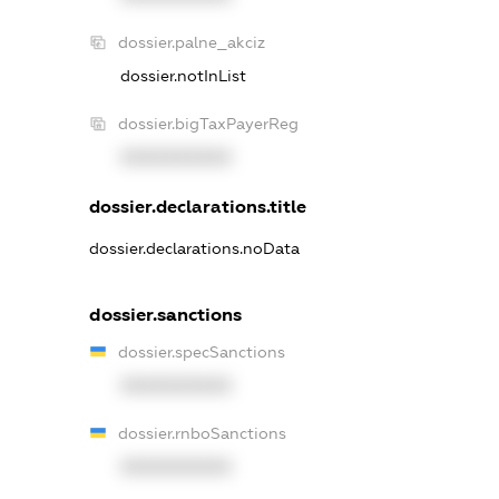
dossier.palne_akciz
dossier.notInList
dossier.bigTaxPayerReg
XXXXXXXXXX
dossier.declarations.title
dossier.declarations.noData
dossier.sanctions
dossier.specSanctions
XXXXXXXXXX
dossier.rnboSanctions
XXXXXXXXXX