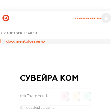
CAHEADER.GETTEST
CAHEADER.SEARCH
document.dossier
СУВЕЙРА КОМ
riskFactors.title
0
0
0
dossier.fullName: