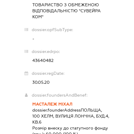
ТОВАРИСТВО З ОБМЕЖЕНОЮ
ВІДПОВІДАЛЬНІСТЮ "СУВЕЙРА
КОМ"
dossier.opfSubType:
-
dossier.edrpo:
43640482
dossier.regDate:
30.05.20
dossier.foundersAndBenef:
МАСТАЛЕЖ МІХАЛ
dossier.founderAddress
ПОЛЬЩА,
100 ХЕЛМ, ВУЛИЦЯ ЛОНЧНА, БУД.4,
КВ.6
Розмір внеску до статутного фонду
(грн.):
60 000
(100 %)