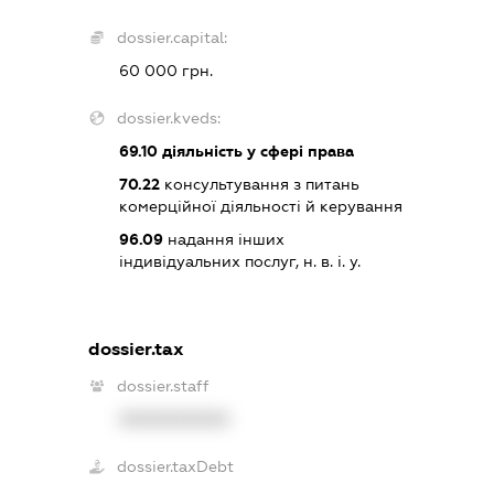
dossier.capital:
60 000 грн.
dossier.kveds:
69.10
діяльність у сфері права
70.22
консультування з питань
комерційної діяльності й керування
96.09
надання інших
індивідуальних послуг, н. в. і. у.
dossier.tax
dossier.staff
XXXXXXXXXX
dossier.taxDebt