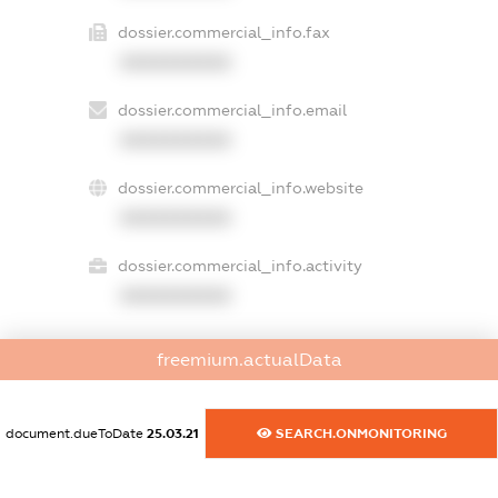
dossier.commercial_info.fax
XXXXXXXXXX
dossier.commercial_info.email
XXXXXXXXXX
dossier.commercial_info.website
XXXXXXXXXX
dossier.commercial_info.activity
XXXXXXXXXX
freemium.actualData
freemium.exampleText_1
freemium.exampleText_2
freemium.anonymousPerSearch2
document.dueToDate
25.03.21
SEARCH.ONMONITORING
FREEMIUM.DETAILS