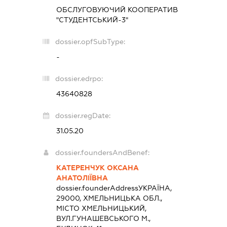
ОБСЛУГОВУЮЧИЙ КООПЕРАТИВ
"СТУДЕНТСЬКИЙ-3"
dossier.opfSubType:
-
dossier.edrpo:
43640828
dossier.regDate:
31.05.20
dossier.foundersAndBenef:
КАТЕРЕНЧУК ОКСАНА
АНАТОЛІЇВНА
dossier.founderAddress
УКРАЇНА,
29000, ХМЕЛЬНИЦЬКА ОБЛ.,
МІСТО ХМЕЛЬНИЦЬКИЙ,
ВУЛ.ГУНАШЕВСЬКОГО М.,