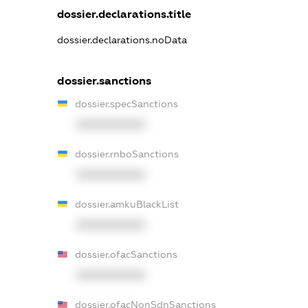
dossier.declarations.title
dossier.declarations.noData
dossier.sanctions
dossier.specSanctions
XXXXXXXXXX
dossier.rnboSanctions
XXXXXXXXXX
dossier.amkuBlackList
XXXXXXXXXX
dossier.ofacSanctions
XXXXXXXXXX
dossier.ofacNonSdnSanctions