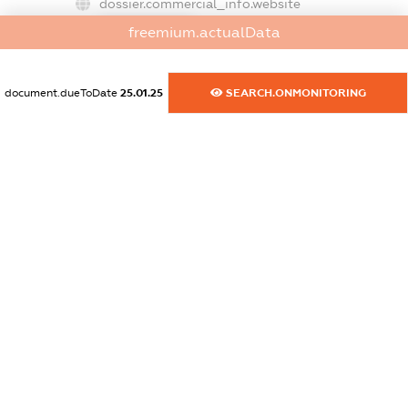
dossier.commercial_info.website
XXXXXXXXXX
freemium.actualData
dossier.commercial_info.activity
XXXXXXXXXX
document.dueToDate
25.01.25
SEARCH.ONMONITORING
freemium.exampleText_1
freemium.exampleText_2
freemium.anonymousPerSearch2
FREEMIUM.DETAILS
FREEMIUM.REGISTER