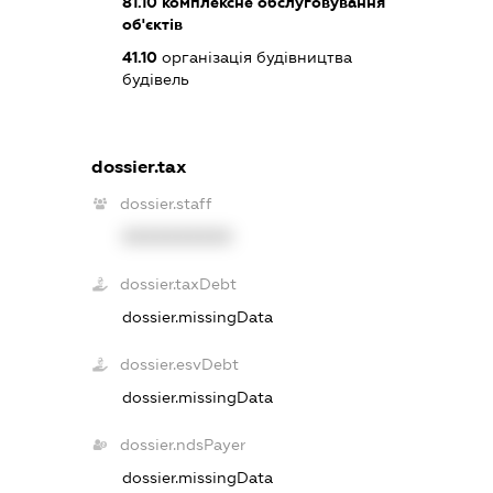
81.10
комплексне обслуговування
об'єктів
41.10
організація будівництва
будівель
dossier.tax
dossier.staff
XXXXXXXXXX
dossier.taxDebt
dossier.missingData
dossier.esvDebt
dossier.missingData
dossier.ndsPayer
dossier.missingData