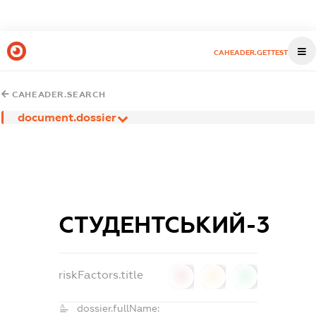
CAHEADER.GETTEST
CAHEADER.SEARCH
document.dossier
СТУДЕНТСЬКИЙ-3
riskFactors.title
0
0
0
dossier.fullName: