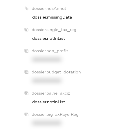
dossier.ndsAnnul
dossier.missingData
dossier.single_tax_reg
dossier.notInList
dossier.non_profit
XXXXXXXXXX
dossier.budget_dotation
XXXXXXXXXX
dossier.palne_akciz
dossier.notInList
dossier.bigTaxPayerReg
XXXXXXXXXX