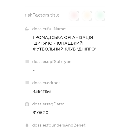
riskFactors.title
0
0
0
dossier.fullName:
ГРОМАДСЬКА ОРГАНІЗАЦІЯ
"ДИТЯЧО - ЮНАЦЬКИЙ
ФУТБОЛЬНИЙ КЛУБ "ДНІПРО"
dossier.opfSubType:
-
dossier.edrpo:
43641156
dossier.regDate:
31.05.20
dossier.foundersAndBenef: