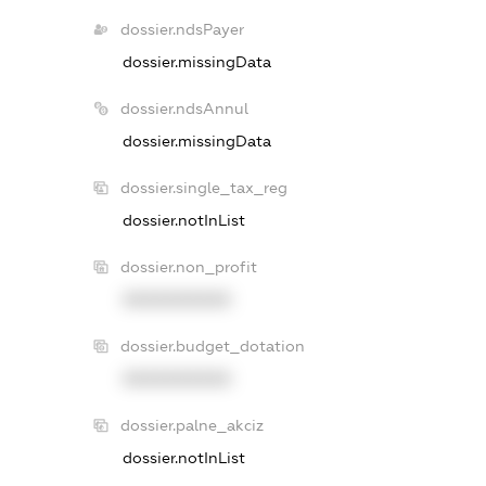
dossier.ndsPayer
dossier.missingData
dossier.ndsAnnul
dossier.missingData
dossier.single_tax_reg
dossier.notInList
dossier.non_profit
XXXXXXXXXX
dossier.budget_dotation
XXXXXXXXXX
dossier.palne_akciz
dossier.notInList