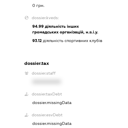
0 грн.
dossier.kveds:
94.99
діяльність інших
громадських організацій, н.в.і.у.
93.12
діяльність спортивних клубів
dossier.tax
dossier.staff
XXXXXXXXXX
dossier.taxDebt
dossier.missingData
dossier.esvDebt
dossier.missingData