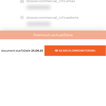
dossier.commercial_info.email
XXXXXXXXXX
dossier.commercial_info.website
XXXXXXXXXX
dossier.commercial_info.activity
freemium.actualData
XXXXXXXXXX
document.dueToDate
25.04.25
SEARCH.ONMONITORING
freemium.exampleText_1
freemium.exampleText_2
freemium.anonymousPerSearch2
FREEMIUM.DETAILS
FREEMIUM.REGISTER