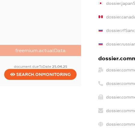
dossier.japan
dossier.canad
dossier.rfSan
dossier.russia
freemium.actualData
dossier.comme
document.dueToDate
25.04.25
dossier.comme
SEARCH.ONMONITORING
dossier.comme
dossier.comme
dossier.comme
dossier.comme