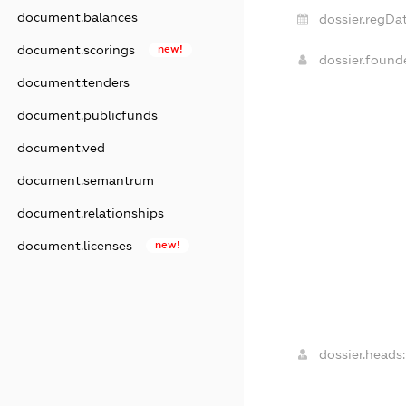
document.balances
dossier.regDat
document.scorings
new!
dossier.foun
document.tenders
document.publicfunds
document.ved
document.semantrum
document.relationships
document.licenses
new!
dossier.heads: