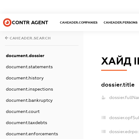
CONTR AGENT
CAHEADER.COMPANIES
CAHEADER.PERSONS
CAHEADER.SEARCH
document.dossier
ХАЙД 
document.statements
document.history
dossier.title
document.inspections
dossier.fullN
document.bankruptcy
document.court
dossier.opfSu
document.taxdebts
dossier.edrpo:
document.enforcements