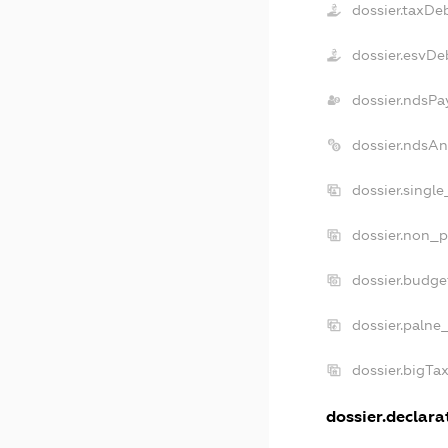
dossier.taxDe
dossier.esvDe
dossier.ndsPa
dossier.ndsAn
dossier.singl
dossier.non_p
dossier.budge
dossier.palne
dossier.bigTa
dossier.declarat