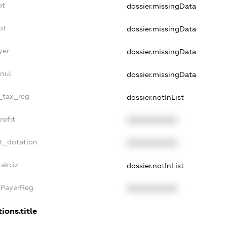
bt
dossier.missingData
bt
dossier.missingData
yer
dossier.missingData
nul
dossier.missingData
e_tax_reg
dossier.notInList
rofit
XXXXXXXXXX
t_dotation
XXXXXXXXXX
_akciz
dossier.notInList
xPayerReg
XXXXXXXXXX
ions.title