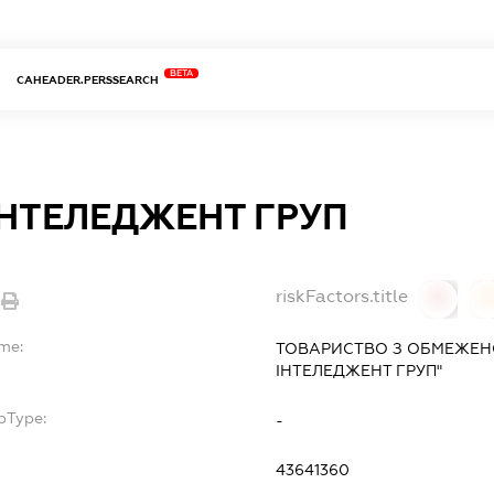
BETA
CAHEADER.PERSSEARCH
ІНТЕЛЕДЖЕНТ ГРУП
riskFactors.title
0
ame:
ТОВАРИСТВО З ОБМЕЖЕН
ІНТЕЛЕДЖЕНТ ГРУП"
bType:
-
43641360