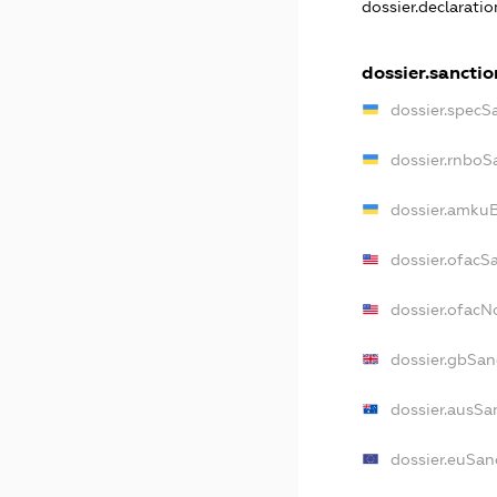
dossier.declarati
dossier.sanctio
dossier.specS
dossier.rnboS
dossier.amkuB
dossier.ofacS
dossier.ofac
dossier.gbSan
dossier.ausSa
dossier.euSan