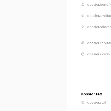
dossier.benefi
dossier.smida:
dossier.addres
dossier.capital
dossier.kveds:
dossier.tax
dossier.staff