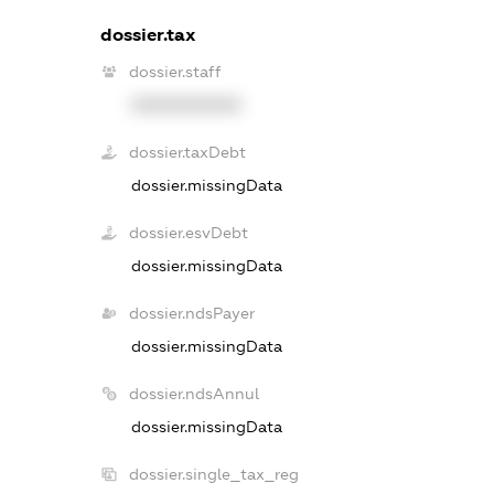
dossier.tax
dossier.staff
XXXXXXXXXX
dossier.taxDebt
dossier.missingData
dossier.esvDebt
dossier.missingData
dossier.ndsPayer
dossier.missingData
dossier.ndsAnnul
dossier.missingData
dossier.single_tax_reg