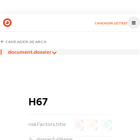
CAHEADER.GETTEST
CAHEADER.SEARCH
document.dossier
Н67
riskFactors.title
0
0
0
dossier.fullName: