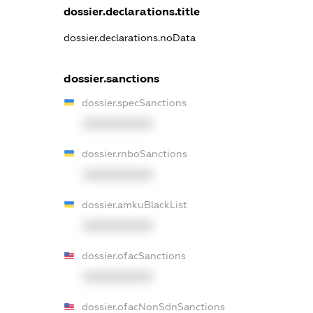
dossier.declarations.title
dossier.declarations.noData
dossier.sanctions
dossier.specSanctions
XXXXXXXXXX
dossier.rnboSanctions
XXXXXXXXXX
dossier.amkuBlackList
XXXXXXXXXX
dossier.ofacSanctions
XXXXXXXXXX
dossier.ofacNonSdnSanctions