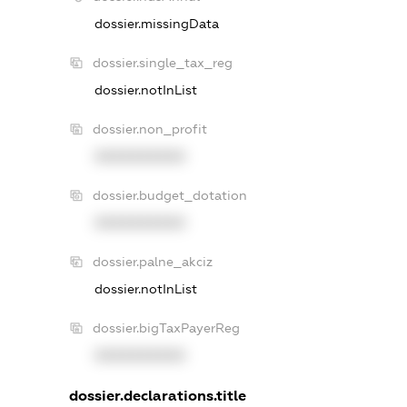
dossier.missingData
dossier.single_tax_reg
dossier.notInList
dossier.non_profit
XXXXXXXXXX
dossier.budget_dotation
XXXXXXXXXX
dossier.palne_akciz
dossier.notInList
dossier.bigTaxPayerReg
XXXXXXXXXX
dossier.declarations.title