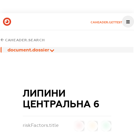
CAHEADER.GETTEST
CAHEADER.SEARCH
document.dossier
ЛИПИНИ
ЦЕНТРАЛЬНА 6
riskFactors.title
0
0
0