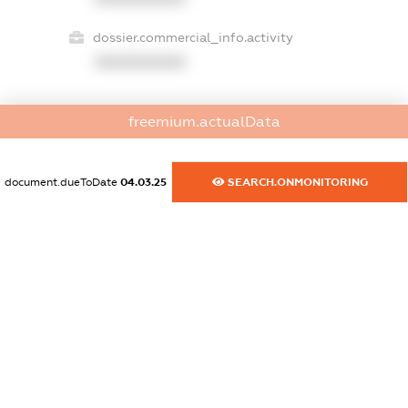
dossier.commercial_info.activity
XXXXXXXXXX
freemium.actualData
freemium.exampleText_1
freemium.exampleText_2
freemium.anonymousPerSearch2
document.dueToDate
04.03.25
SEARCH.ONMONITORING
FREEMIUM.DETAILS
FREEMIUM.REGISTER