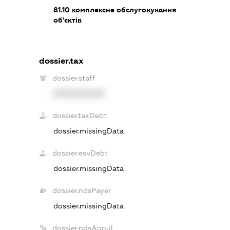
81.10
комплексне обслуговування
об'єктів
dossier.tax
dossier.staff
XXXXXXXXXX
dossier.taxDebt
dossier.missingData
dossier.esvDebt
dossier.missingData
dossier.ndsPayer
dossier.missingData
dossier.ndsAnnul