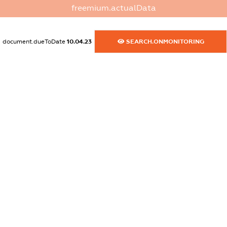
freemium.actualData
dossier.commercial_info.website
XXXXXXXXXX
document.dueToDate
10.04.23
SEARCH.ONMONITORING
dossier.commercial_info.activity
XXXXXXXXXX
freemium.exampleText_1
freemium.exampleText_2
freemium.anonymousPerSearch2
FREEMIUM.DETAILS
FREEMIUM.REGISTER