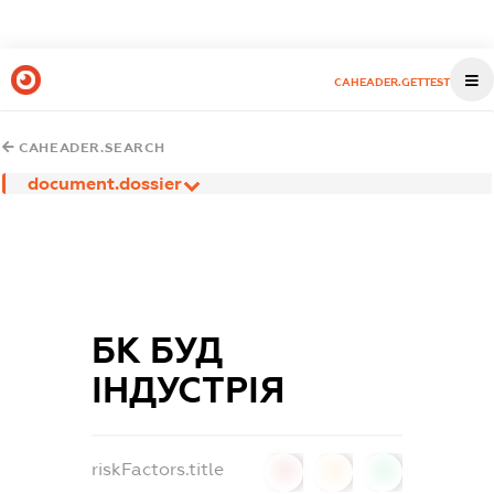
CAHEADER.GETTEST
CAHEADER.SEARCH
document.dossier
БК БУД
ІНДУСТРІЯ
riskFactors.title
0
0
0