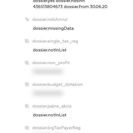
dossier.yes
dossier.ndsInn
436513804673
dossier.from 30.06.20
dossier.ndsAnnul
dossier.missingData
dossier.single_tax_reg
dossier.notInList
dossier.non_profit
XXXXXXXXXX
dossier.budget_dotation
XXXXXXXXXX
dossier.palne_akciz
dossier.notInList
dossier.bigTaxPayerReg