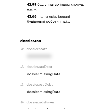
42.99
будівництво інших споруд,
н.в.і.у.
43.99
інші спеціалізовані
будівельні роботи, н.в.і.у.
dossier.tax
dossier.staff
XXXXXXXXXX
dossier.taxDebt
dossier.missingData
dossier.esvDebt
dossier.missingData
dossier.ndsPayer