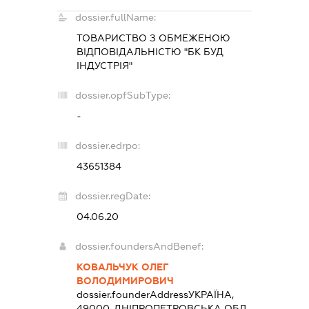
dossier.fullName:
ТОВАРИСТВО З ОБМЕЖЕНОЮ
ВІДПОВІДАЛЬНІСТЮ "БК БУД
ІНДУСТРІЯ"
dossier.opfSubType:
-
dossier.edrpo:
43651384
dossier.regDate:
04.06.20
dossier.foundersAndBenef:
КОВАЛЬЧУК ОЛЕГ
ВОЛОДИМИРОВИЧ
dossier.founderAddress
УКРАЇНА,
49000, ДНІПРОПЕТРОВСЬКА ОБЛ.,