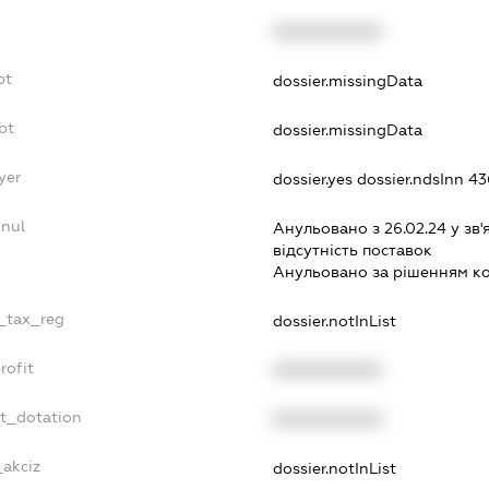
XXXXXXXXXX
bt
dossier.missingData
bt
dossier.missingData
yer
dossier.yes
dossier.ndsInn 4
nnul
Анульовано з 26.02.24 у зв'
вiдсутнiсть поставок
Анульовано за рiшенням к
e_tax_reg
dossier.notInList
rofit
XXXXXXXXXX
et_dotation
XXXXXXXXXX
_akciz
dossier.notInList