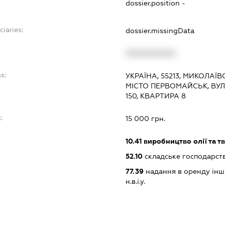
dossier.position -
ciaries:
dossier.missingData
:
XXXXXXXXXX
s:
УКРАЇНА, 55213, МИКОЛАЇ
МІСТО ПЕРВОМАЙСЬК, ВУ
150, КВАРТИРА 8
:
15 000 грн.
10.41
виробництво олії та т
52.10
складське господарст
77.39
надання в оренду інши
н.в.і.у.