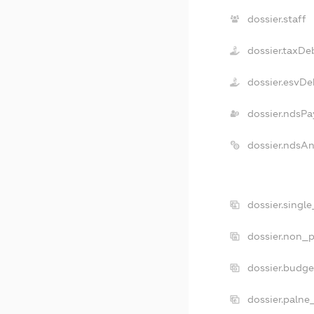
dossier.staff
dossier.taxDe
dossier.esvDe
dossier.ndsPa
dossier.ndsA
dossier.singl
dossier.non_p
dossier.budg
dossier.palne