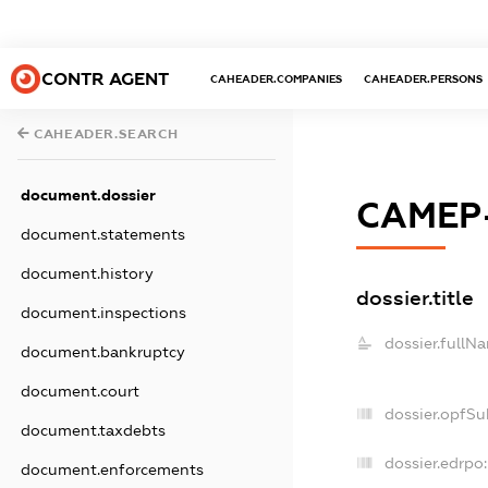
CONTR AGENT
CAHEADER.COMPANIES
CAHEADER.PERSONS
CAHEADER.SEARCH
document.dossier
САМЕР
document.statements
document.history
dossier.title
document.inspections
dossier.fullN
document.bankruptcy
document.court
dossier.opfSu
document.taxdebts
dossier.edrpo:
document.enforcements