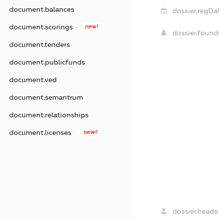
document.balances
dossier.regDa
document.scorings
new!
dossier.foun
document.tenders
document.publicfunds
document.ved
document.semantrum
document.relationships
document.licenses
new!
dossier.heads