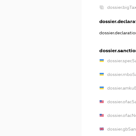
dossier.bigT
dossier.declarat
dossier.declarati
dossier.sanctio
dossier.specS
dossier.rnboS
dossier.amkuB
dossier.ofacS
dossier.ofac
dossier.gbSan