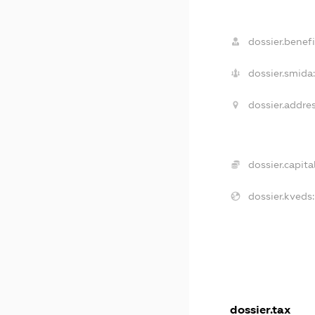
dossier.benefi
dossier.smida
dossier.addres
dossier.capital
dossier.kveds:
dossier.tax