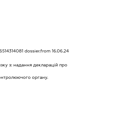
36514314081
dossier.from 16.06.24
язку з:
надання декларацiй про
онтролюючого органу.