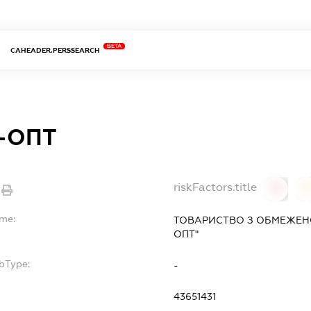
BETA
CAHEADER.PERSSEARCH
-ОПТ
riskFactors.title
0
ame:
ТОВАРИСТВО З ОБМЕЖЕН
ОПТ"
bType:
-
43651431