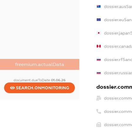
dossier.ausSa
dossier.euSan
dossier.japan
dossier.cana
dossier.rfSan
freemium.actualData
dossier.russia
document.dueToDate
01.06.26
dossier.comm
SEARCH.ONMONITORING
dossier.comme
dossier.comm
dossier.comme