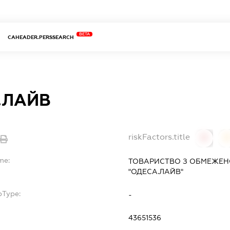
BETA
CAHEADER.PERSSEARCH
.ЛАЙВ
riskFactors.title
0
0
me:
ТОВАРИСТВО З ОБМЕЖЕН
"ОДЕСА.ЛАЙВ"
bType:
-
43651536