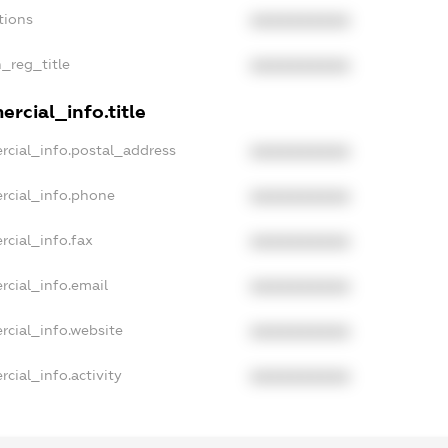
tions
XXXXXXXXXX
n_reg_title
XXXXXXXXXX
rcial_info.title
rcial_info.postal_address
XXXXXXXXXX
rcial_info.phone
XXXXXXXXXX
rcial_info.fax
XXXXXXXXXX
rcial_info.email
XXXXXXXXXX
rcial_info.website
XXXXXXXXXX
cial_info.activity
XXXXXXXXXX