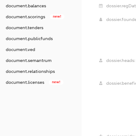
dossier.regDat
document.balances
document.scorings
new!
dossier.found
document.tenders
document.publicfunds
document.ved
dossier.heads:
document.semantrum
document.relationships
document.licenses
new!
dossier.benefic