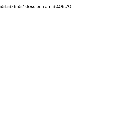
36515326552
dossier.from 30.06.20