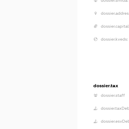
dossier.smida:
dossier.addres
dossier.capital
dossier.kveds:
dossier.tax
dossier.staff
dossier.taxDe
dossier.esvDe