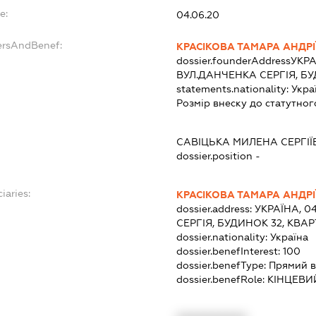
e:
04.06.20
ersAndBenef:
КРАСІКОВА ТАМАРА АНДРІ
dossier.founderAddress
УКРА
ВУЛ.ДАНЧЕНКА СЕРГІЯ, БУ
statements.nationality:
Укра
Розмір внеску до статутног
САВІЦЬКА МИЛЕНА СЕРГІЇ
dossier.position -
iaries:
КРАСІКОВА ТАМАРА АНДРІ
dossier.address:
УКРАЇНА, 0
СЕРГІЯ, БУДИНОК 32, КВА
dossier.nationality:
Україна
dossier.benefInterest:
100
dossier.benefType:
Прямий в
dossier.benefRole:
КІНЦЕВИ