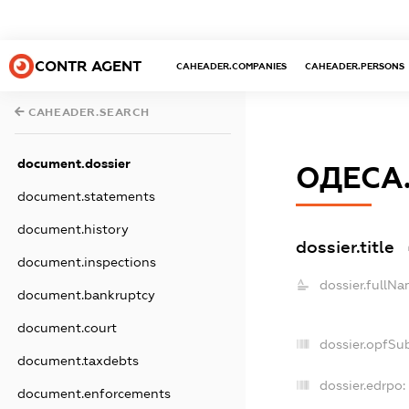
CONTR AGENT
CAHEADER.COMPANIES
CAHEADER.PERSONS
CAHEADER.SEARCH
document.dossier
ОДЕСА
document.statements
document.history
dossier.title
document.inspections
dossier.fullNa
document.bankruptcy
document.court
dossier.opfSu
document.taxdebts
dossier.edrpo:
document.enforcements