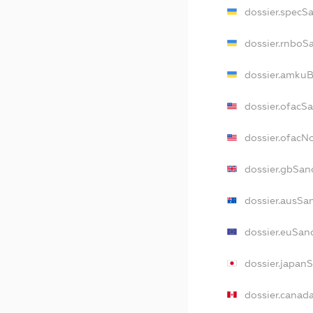
dossier.specS
dossier.rnboS
dossier.amkuB
dossier.ofacS
dossier.ofac
dossier.gbSan
dossier.ausSa
dossier.euSan
dossier.japan
dossier.canad