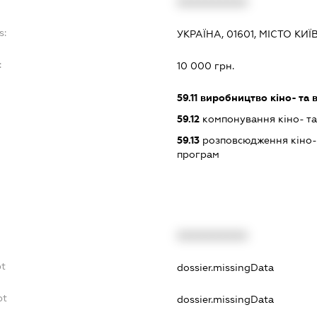
XXXXXXXXXX
s:
УКРАЇНА, 01601, МІСТО КИ
:
10 000 грн.
59.11
виробництво кіно- та в
59.12
компонування кіно- та 
59.13
розповсюдження кіно- т
програм
XXXXXXXXXX
bt
dossier.missingData
bt
dossier.missingData