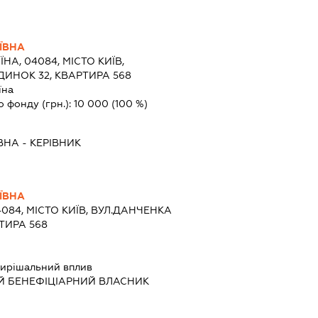
ЇВНА
ЇНА, 04084, МІСТО КИЇВ,
ДИНОК 32, КВАРТИРА 568
їна
о фонду (грн.):
10 000
(100 %)
ВНА
-
КЕРІВНИК
ЇВНА
4084, МІСТО КИЇВ, ВУЛ.ДАНЧЕНКА
РТИРА 568
ирішальний вплив
Й БЕНЕФІЦІАРНИЙ ВЛАСНИК