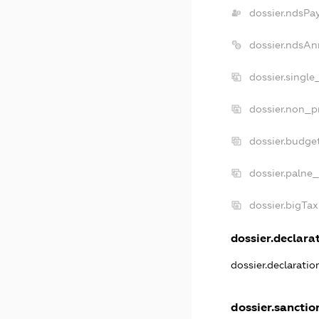
dossier.ndsPa
dossier.ndsAn
dossier.single
dossier.non_pr
dossier.budge
dossier.palne_
dossier.bigTa
dossier.declarat
dossier.declarati
dossier.sanctio