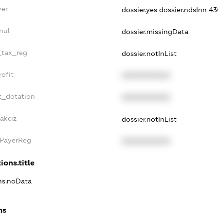
yer
dossier.yes
dossier.ndsInn 4
nul
dossier.missingData
_tax_reg
dossier.notInList
ofit
XXXXXXXXXX
t_dotation
XXXXXXXXXX
akciz
dossier.notInList
xPayerReg
XXXXXXXXXX
ions.title
ons.noData
ns