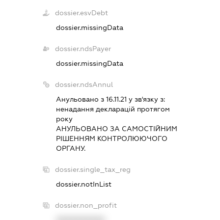
dossier.esvDebt
dossier.missingData
dossier.ndsPayer
dossier.missingData
dossier.ndsAnnul
Анульовано з 16.11.21 у зв'язку з:
ненадання декларацiй протягом
року
АНУЛЬОВАНО ЗА САМОСТIЙНИМ
РIШЕННЯМ КОНТРОЛЮЮЧОГО
ОРГАНУ.
dossier.single_tax_reg
dossier.notInList
dossier.non_profit