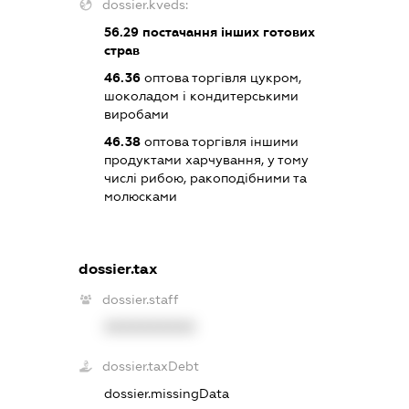
dossier.kveds:
56.29
постачання інших готових
страв
46.36
оптова торгівля цукром,
шоколадом і кондитерськими
виробами
46.38
оптова торгівля іншими
продуктами харчування, у тому
числі рибою, ракоподібними та
молюсками
dossier.tax
dossier.staff
XXXXXXXXXX
dossier.taxDebt
dossier.missingData