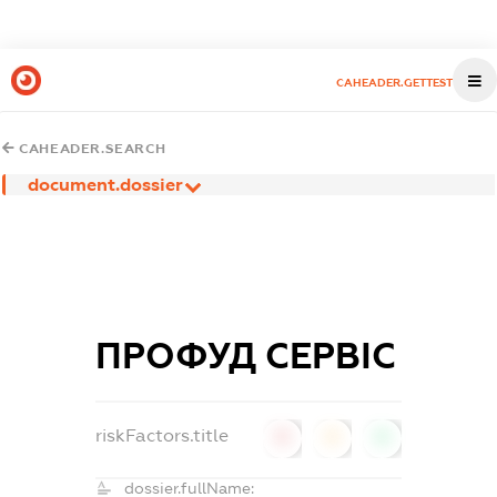
CAHEADER.GETTEST
CAHEADER.SEARCH
document.dossier
ПРОФУД СЕРВІС
riskFactors.title
0
0
0
dossier.fullName: