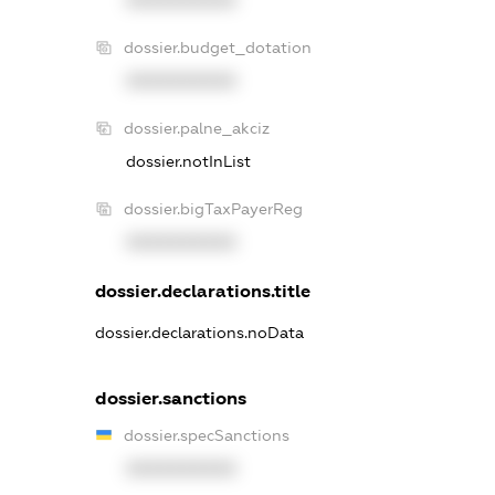
XXXXXXXXXX
dossier.budget_dotation
XXXXXXXXXX
dossier.palne_akciz
dossier.notInList
dossier.bigTaxPayerReg
XXXXXXXXXX
dossier.declarations.title
dossier.declarations.noData
dossier.sanctions
dossier.specSanctions
XXXXXXXXXX