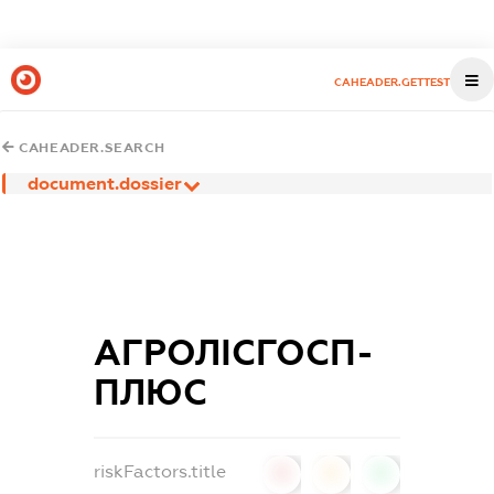
CAHEADER.GETTEST
CAHEADER.SEARCH
document.dossier
АГРОЛІСГОСП-
ПЛЮС
riskFactors.title
0
0
0