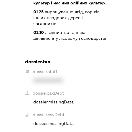
культур і насіння олійних культур
01.25
вирощування ягід, горіхів,
інших плодових дерев і
чагарників
02.10
лісівництво та інша
діяльність у лісовому господарстві
dossier.tax
dossier.staff
XXXXXXXXXX
dossier.taxDebt
dossier.missingData
dossier.esvDebt
dossier.missingData