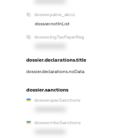
XXXXXXXXXX
dossier.palne_akciz
dossier.notInList
dossier.bigTaxPayerReg
XXXXXXXXXX
dossier.declarations.title
dossier.declarations.noData
dossier.sanctions
dossier.specSanctions
XXXXXXXXXX
dossier.rnboSanctions
XXXXXXXXXX