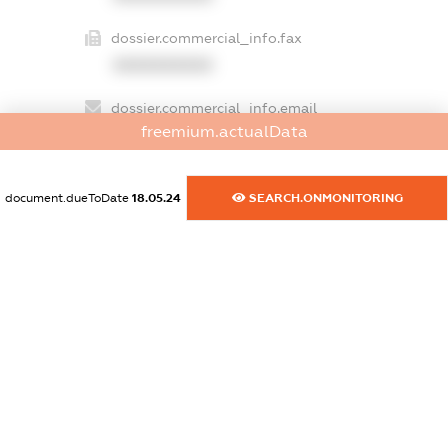
dossier.commercial_info.fax
XXXXXXXXXX
dossier.commercial_info.email
freemium.actualData
XXXXXXXXXX
dossier.commercial_info.website
document.dueToDate
18.05.24
SEARCH.ONMONITORING
XXXXXXXXXX
dossier.commercial_info.activity
XXXXXXXXXX
freemium.exampleText_1
freemium.exampleText_2
freemium.anonymousPerSearch2
FREEMIUM.DETAILS