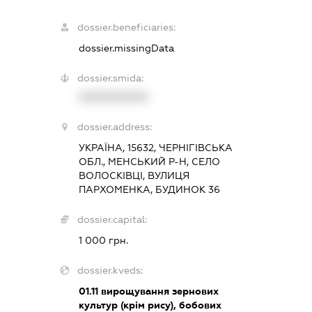
dossier.beneficiaries:
dossier.missingData
dossier.smida:
XXXXXXXXXX
dossier.address:
УКРАЇНА, 15632, ЧЕРНІГІВСЬКА
ОБЛ., МЕНСЬКИЙ Р-Н, СЕЛО
ВОЛОСКІВЦІ, ВУЛИЦЯ
ПАРХОМЕНКА, БУДИНОК 36
dossier.capital:
1 000 грн.
dossier.kveds:
01.11
вирощування зернових
культур (крім рису), бобових