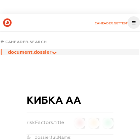
CAHEADER.GETTEST
CAHEADER.SEARCH
document.dossier
КИБКА АА
riskFactors.title
0
0
0
dossier.fullName: