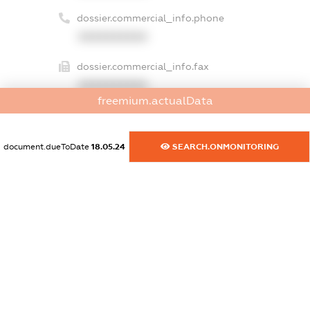
dossier.commercial_info.phone
XXXXXXXXXX
dossier.commercial_info.fax
XXXXXXXXXX
freemium.actualData
dossier.commercial_info.email
XXXXXXXXXX
document.dueToDate
18.05.24
SEARCH.ONMONITORING
dossier.commercial_info.website
XXXXXXXXXX
dossier.commercial_info.activity
XXXXXXXXXX
freemium.exampleText_1
freemium.exampleText_2