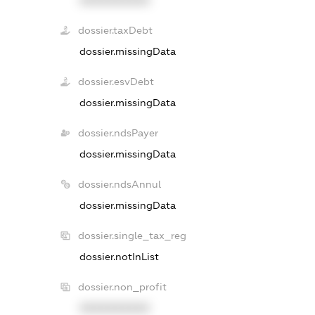
dossier.taxDebt
dossier.missingData
dossier.esvDebt
dossier.missingData
dossier.ndsPayer
dossier.missingData
dossier.ndsAnnul
dossier.missingData
dossier.single_tax_reg
dossier.notInList
dossier.non_profit
XXXXXXXXXX