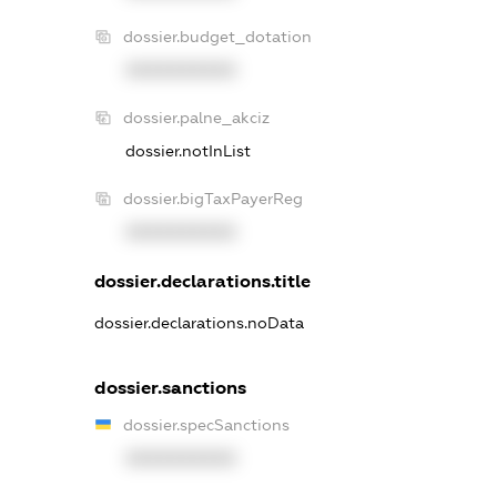
dossier.budget_dotation
XXXXXXXXXX
dossier.palne_akciz
dossier.notInList
dossier.bigTaxPayerReg
XXXXXXXXXX
dossier.declarations.title
dossier.declarations.noData
dossier.sanctions
dossier.specSanctions
XXXXXXXXXX