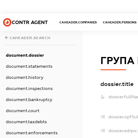
CONTR AGENT
CAHEADER.COMPANIES
CAHEADER.PERSONS
CAHEADER.SEARCH
document.dossier
ГРУПА
document.statements
document.history
dossier.title
document.inspections
dossier.fullN
document.bankruptcy
document.court
dossier.opfSu
document.taxdebts
dossier.edrpo:
document.enforcements