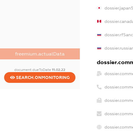
dossier.japan
dossier.canad
dossier.rfSan
dossier.russia
freemium.actualData
dossier.comme
document.dueToDate
11.02.22
dossier.comme
SEARCH.ONMONITORING
dossier.comme
dossier.comme
dossier.comme
dossier.comme