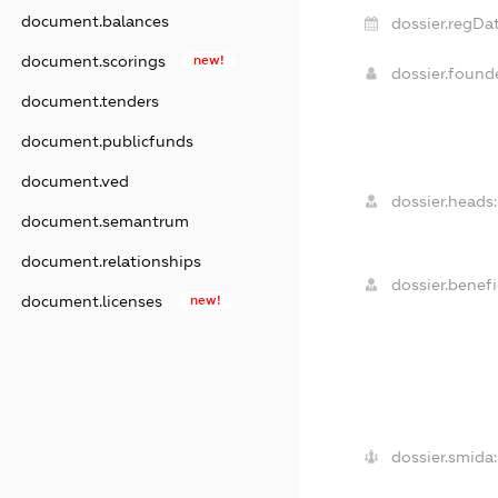
document.balances
dossier.regDat
document.scorings
new!
dossier.foun
document.tenders
document.publicfunds
document.ved
dossier.heads:
document.semantrum
document.relationships
dossier.benefi
document.licenses
new!
dossier.smida: