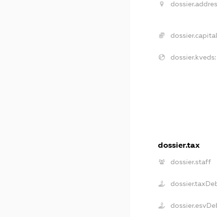
dossier.addres
dossier.capital
dossier.kveds:
dossier.tax
dossier.staff
dossier.taxDe
dossier.esvDe