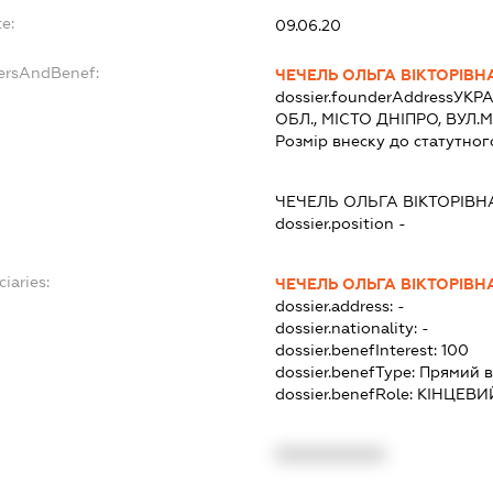
e:
09.06.20
dersAndBenef:
ЧЕЧЕЛЬ ОЛЬГА ВІКТОРІВН
dossier.founderAddress
УКРА
ОБЛ., МІСТО ДНІПРО, ВУЛ
Розмір внеску до статутног
ЧЕЧЕЛЬ ОЛЬГА ВІКТОРІВН
dossier.position -
ciaries:
ЧЕЧЕЛЬ ОЛЬГА ВІКТОРІВН
dossier.address:
-
dossier.nationality:
-
dossier.benefInterest:
100
dossier.benefType:
Прямий в
dossier.benefRole:
КІНЦЕВИ
XXXXXXXXXX