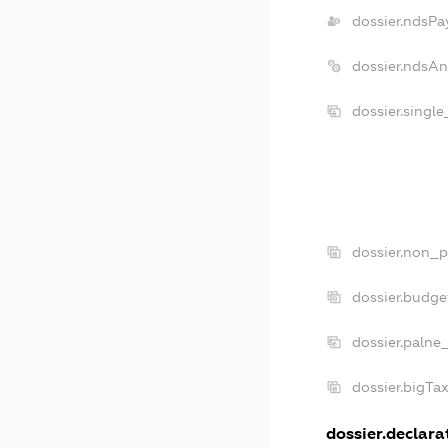
dossier.ndsPa
dossier.ndsA
dossier.singl
dossier.non_p
dossier.budg
dossier.palne
dossier.bigTa
dossier.declarat