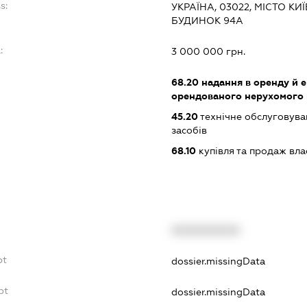
s:
УКРАЇНА, 03022, МІСТО КИ
БУДИНОК 94А
:
3 000 000 грн.
68.20
надання в оренду й е
орендованого нерухомого
45.20
технічне обслуговува
засобів
68.10
купівля та продаж вл
XXXXXXXXXX
bt
dossier.missingData
bt
dossier.missingData