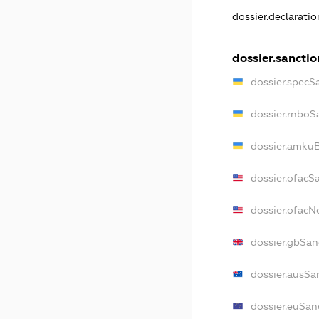
dossier.declarati
dossier.sanctio
dossier.specS
dossier.rnboS
dossier.amkuB
dossier.ofacS
dossier.ofac
dossier.gbSan
dossier.ausSa
dossier.euSan