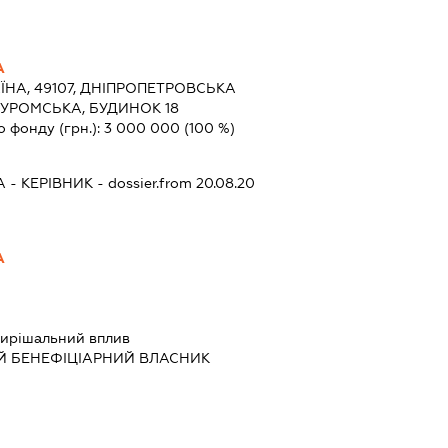
А
ЇНА, 49107, ДНІПРОПЕТРОВСЬКА
.МУРОМСЬКА, БУДИНОК 18
о фонду (грн.):
3 000 000
(100 %)
А
-
КЕРІВНИК
- dossier.from 20.08.20
А
ирішальний вплив
Й БЕНЕФІЦІАРНИЙ ВЛАСНИК