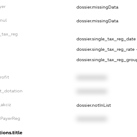
yer
dossier.missingData
nnul
dossier.missingData
e_tax_reg
dossier.single_tax_reg_date
dossier.single_tax_reg_rate 
dossier.single_tax_reg_grou
rofit
XXXXXXXXXX
et_dotation
XXXXXXXXXX
_akciz
dossier.notInList
xPayerReg
XXXXXXXXXX
ions.title