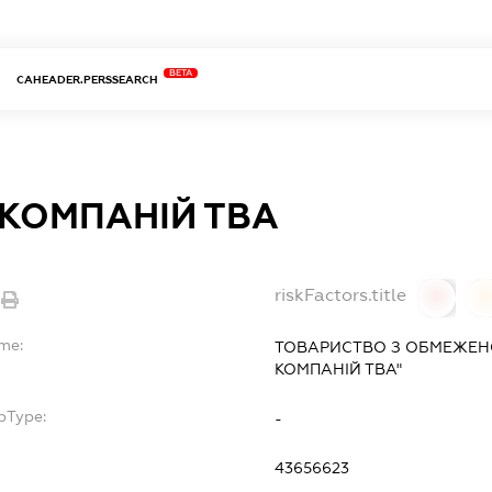
BETA
CAHEADER.PERSSEARCH
 КОМПАНІЙ ТВА
riskFactors.title
0
ame:
ТОВАРИСТВО З ОБМЕЖЕН
КОМПАНІЙ ТВА"
bType:
-
43656623