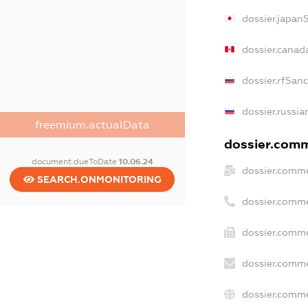
dossier.japan
dossier.canad
dossier.rfSan
dossier.russia
freemium.actualData
dossier.comme
document.dueToDate
10.06.24
dossier.comme
SEARCH.ONMONITORING
dossier.comme
dossier.comme
dossier.comme
dossier.comme