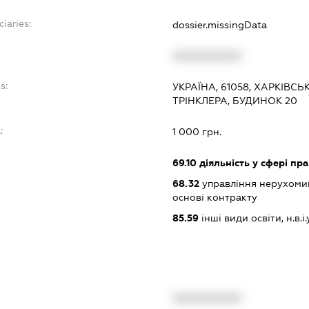
ciaries:
dossier.missingData
XXXXXXXXXX
s:
УКРАЇНА, 61058, ХАРКІВСЬ
ТРІНКЛЕРА, БУДИНОК 20
:
1 000 грн.
69.10
діяльність у сфері пр
68.32
управління нерухоми
основі контракту
85.59
інші види освіти, н.в.і.у
XXXXXXXXXX