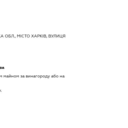
КА ОБЛ., МІСТО ХАРКІВ, ВУЛИЦЯ
ава
м майном за винагороду або на
.