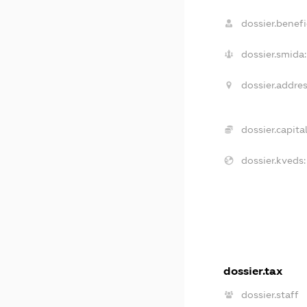
dossier.benefi
dossier.smida:
dossier.addres
dossier.capital
dossier.kveds:
dossier.tax
dossier.staff