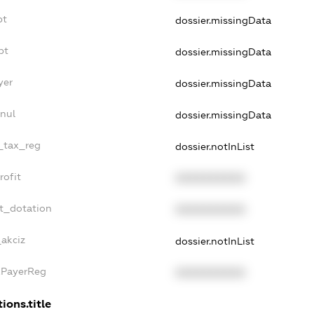
bt
dossier.missingData
bt
dossier.missingData
yer
dossier.missingData
nnul
dossier.missingData
e_tax_reg
dossier.notInList
rofit
XXXXXXXXXX
et_dotation
XXXXXXXXXX
_akciz
dossier.notInList
xPayerReg
XXXXXXXXXX
ions.title