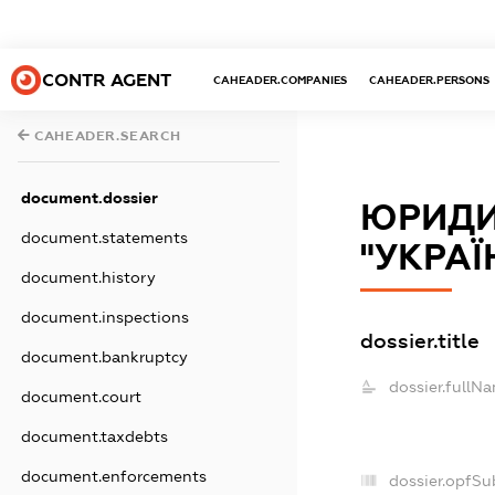
CONTR AGENT
CAHEADER.COMPANIES
CAHEADER.PERSONS
CAHEADER.SEARCH
document.dossier
ЮРИДИ
document.statements
"УКРА
document.history
document.inspections
dossier.title
document.bankruptcy
dossier.fullN
document.court
document.taxdebts
document.enforcements
dossier.opfSu