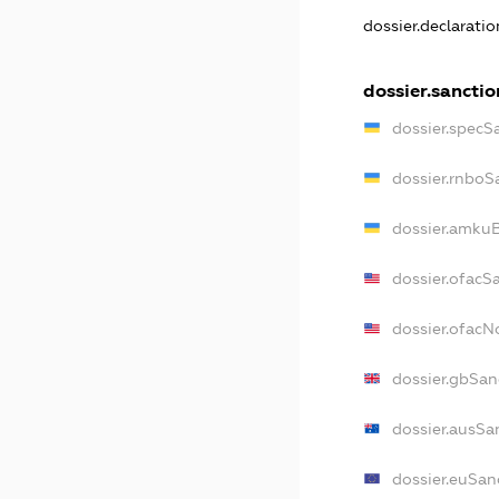
dossier.declarati
dossier.sanctio
dossier.specS
dossier.rnboS
dossier.amkuB
dossier.ofacS
dossier.ofac
dossier.gbSan
dossier.ausSa
dossier.euSan