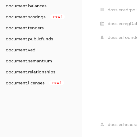
document.balances
dossier.edrpo:
document.scorings
new!
dossier.regDat
document.tenders
dossier.foun
document.publicfunds
document.ved
document.semantrum
document.relationships
document.licenses
new!
dossier.heads: