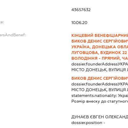
43657632
e:
10.06.20
dersAndBenef:
КІНЦЕВИЙ БЕНЕФІЦІАРНИ
БИКОВ ДЕНИС СЕРГІЙОВИЧ, 0
УКРАЇНА, ДОНЕЦЬКА ОБЛА
ЛУГОВЦОВА, БУДИНОК 22
ВОЛОДІННЯ - ПРЯМИЙ, ЧА
dossier.founderAddress
УКРА
МІСТО ДОНЕЦЬК, ВУЛИЦЯ 
БИКОВ ДЕНИС СЕРГІЙОВИ
dossier.founderAddress
УКРА
МІСТО ДОНЕЦЬК, ВУЛИЦЯ 
statements.nationality:
Укра
Розмір внеску до статутног
ДУНАЄВ ЄВГЕН ОЛЕКСАН
dossier.position -