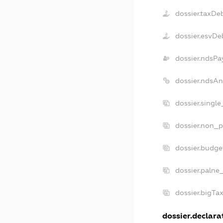
dossier.taxDe
dossier.esvDe
dossier.ndsPa
dossier.ndsA
dossier.singl
dossier.non_p
dossier.budg
dossier.palne
dossier.bigTa
dossier.declarat