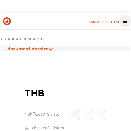
CAHEADER.GETTEST
CAHEADER.SEARCH
document.dossier
ТНВ
riskFactors.title
0
0
0
dossier.fullName: