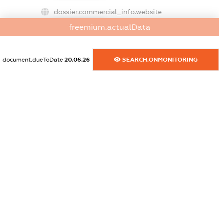
dossier.commercial_info.website
XXXXXXXXXX
freemium.actualData
dossier.commercial_info.activity
XXXXXXXXXX
document.dueToDate
20.06.26
SEARCH.ONMONITORING
freemium.exampleText_1
freemium.exampleText_2
freemium.anonymousPerSearch2
FREEMIUM.DETAILS
FREEMIUM.REGISTER