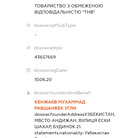
ТОВАРИСТВО З ОБМЕЖЕНОЮ
ВІДПОВІДАЛЬНІСТЮ "ТНВ"
dossier.opfSubType:
-
dossier.edrpo:
43657669
dossier.regDate:
10.06.20
dossier.foundersAndBenef:
КЕНЖАЄВ МУХАММАД
РАВШАНБЕК УГЛИ
dossier.founderAddress
УЗБЕКИСТАН,
МВСТО АНДИЖАН, ВУЛИЦЯ ЕСКИ
ШАХАР, БУДИНОК 21.
statements.nationality:
Узбекистан