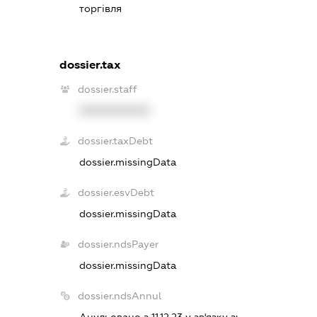
торгівля
dossier.tax
dossier.staff
XXXXXXXXXX
dossier.taxDebt
dossier.missingData
dossier.esvDebt
dossier.missingData
dossier.ndsPayer
dossier.missingData
dossier.ndsAnnul
Анульовано з 11.12.23 у зв'язку з: