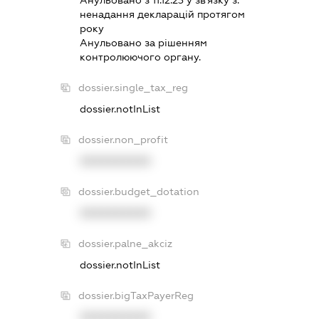
ненадання декларацiй протягом
року
Анульовано за рiшенням
контролюючого органу.
dossier.single_tax_reg
dossier.notInList
dossier.non_profit
XXXXXXXXXX
dossier.budget_dotation
XXXXXXXXXX
dossier.palne_akciz
dossier.notInList
dossier.bigTaxPayerReg
XXXXXXXXXX