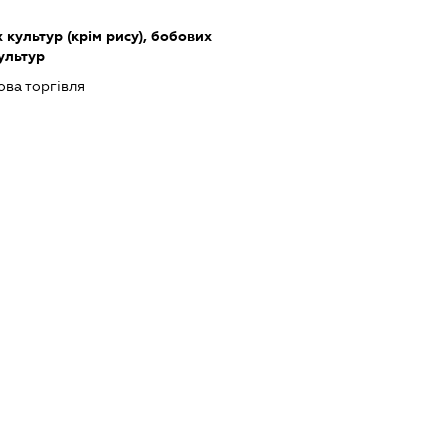
культур (крім рису), бобових
культур
ова торгівля