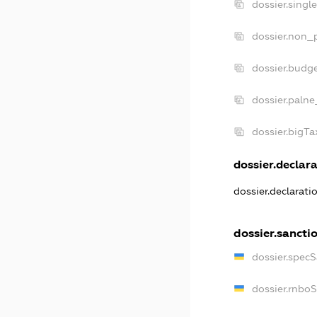
dossier.singl
dossier.non_p
dossier.budg
dossier.palne
dossier.bigT
dossier.declara
dossier.declarat
dossier.sancti
dossier.spec
dossier.rnbo