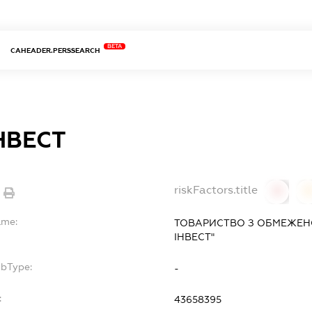
BETA
CAHEADER.PERSSEARCH
НВЕСТ
riskFactors.title
0
ame:
ТОВАРИСТВО З ОБМЕЖЕН
ІНВЕСТ"
ubType:
-
:
43658395