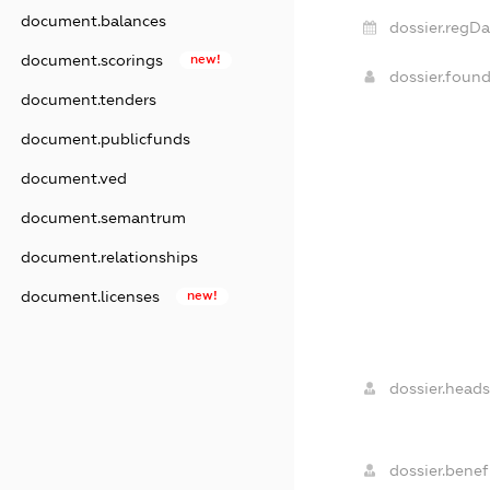
document.balances
dossier.regDa
document.scorings
new!
dossier.foun
document.tenders
document.publicfunds
document.ved
document.semantrum
document.relationships
document.licenses
new!
dossier.heads
dossier.benefi