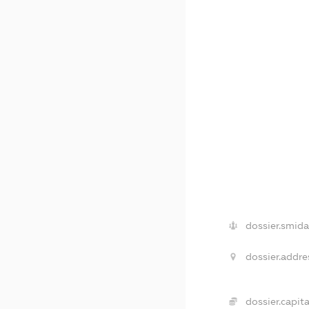
dossier.smida
dossier.addre
dossier.capita