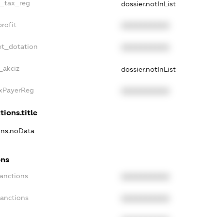
e_tax_reg
dossier.notInList
rofit
XXXXXXXXXX
et_dotation
XXXXXXXXXX
_akciz
dossier.notInList
axPayerReg
XXXXXXXXXX
tions.title
ions.noData
ons
Sanctions
XXXXXXXXXX
Sanctions
XXXXXXXXXX