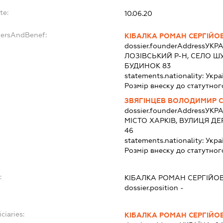
te:
10.06.20
dersAndBenef:
КІБАЛКА РОМАН СЕРГІЙО
dossier.founderAddress
УКРА
ЛОЗІВСЬКИЙ Р-Н, СЕЛО Ш
БУДИНОК 83
statements.nationality:
Укра
Розмір внеску до статутног
ЗВЯГІНЦЕВ ВОЛОДИМИР 
dossier.founderAddress
УКРА
МІСТО ХАРКІВ, ВУЛИЦЯ ДЕ
46
statements.nationality:
Укра
Розмір внеску до статутног
:
КІБАЛКА РОМАН СЕРГІЙО
dossier.position -
ciaries:
КІБАЛКА РОМАН СЕРГІЙО