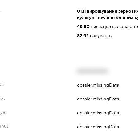
:
01.11
вирощування зернових 
культур і насіння олійних 
46.90
неспеціалізована опт
82.92
пакування
XXXXXXXXXX
bt
dossier.missingData
ebt
dossier.missingData
ayer
dossier.missingData
nnul
dossier.missingData