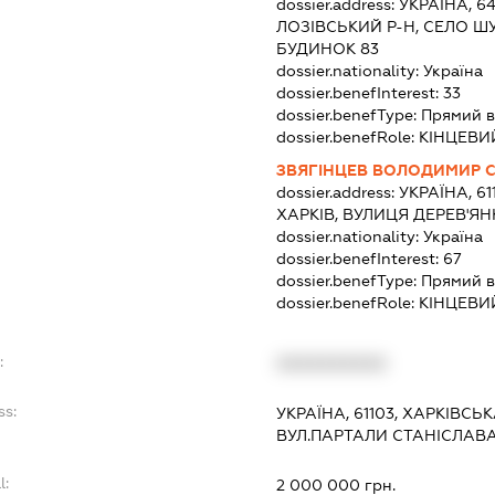
dossier.address:
УКРАЇНА, 64
ЛОЗІВСЬКИЙ Р-Н, СЕЛО Ш
БУДИНОК 83
dossier.nationality:
Україна
dossier.benefInterest:
33
dossier.benefType:
Прямий в
dossier.benefRole:
КІНЦЕВИ
ЗВЯГІНЦЕВ ВОЛОДИМИР 
dossier.address:
УКРАЇНА, 61
ХАРКІВ, ВУЛИЦЯ ДЕРЕВ'ЯН
dossier.nationality:
Україна
dossier.benefInterest:
67
dossier.benefType:
Прямий в
dossier.benefRole:
КІНЦЕВИ
:
XXXXXXXXXX
ss:
УКРАЇНА, 61103, ХАРКІВСЬК
ВУЛ.ПАРТАЛИ СТАНІСЛАВА,
l:
2 000 000 грн.