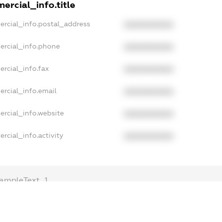
ercial_info.title
ercial_info.postal_address
XXXXXXXXXX
ercial_info.phone
XXXXXXXXXX
rcial_info.fax
XXXXXXXXXX
ercial_info.email
XXXXXXXXXX
ercial_info.website
XXXXXXXXXX
rcial_info.activity
XXXXXXXXXX
ampleText_1
xampleText_2
nonymousPerSearch2
DETAILS
FREEMIUM.REGISTER