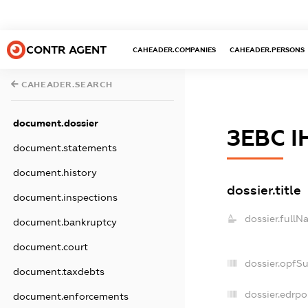
CONTR AGENT
CAHEADER.COMPANIES
CAHEADER.PERSONS
CAHEADER.SEARCH
document.dossier
ЗЕВС І
document.statements
document.history
dossier.title
document.inspections
dossier.fullN
document.bankruptcy
document.court
dossier.opfS
document.taxdebts
dossier.edrpo
document.enforcements