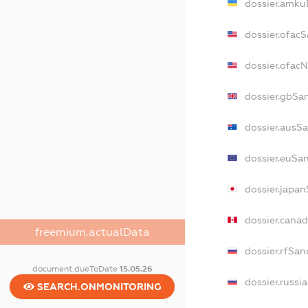
dossier.amku
dossier.ofac
dossier.ofac
dossier.gbSa
dossier.ausS
dossier.euSa
dossier.japa
dossier.cana
freemium.actualData
dossier.rfSan
document.dueToDate
15.05.26
dossier.russi
SEARCH.ONMONITORING