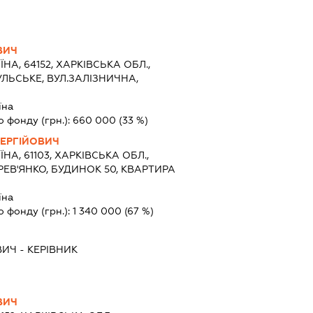
ВИЧ
ЇНА, 64152, ХАРКІВСЬКА ОБЛ.,
УЛЬСЬКЕ, ВУЛ.ЗАЛІЗНИЧНА,
їна
о фонду (грн.):
660 000
(33 %)
СЕРГІЙОВИЧ
ЇНА, 61103, ХАРКІВСЬКА ОБЛ.,
РЕВ'ЯНКО, БУДИНОК 50, КВАРТИРА
їна
о фонду (грн.):
1 340 000
(67 %)
ВИЧ
-
КЕРІВНИК
ВИЧ