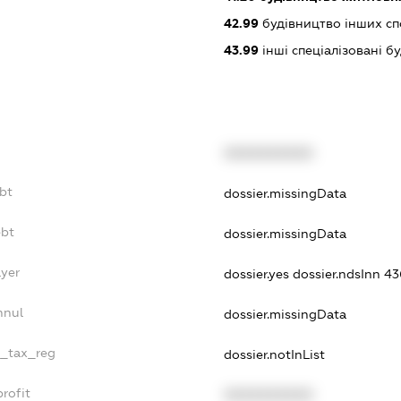
42.99
будівництво інших спор
43.99
інші спеціалізовані буд
XXXXXXXXXX
bt
dossier.missingData
ebt
dossier.missingData
ayer
dossier.yes
dossier.ndsInn 4
nnul
dossier.missingData
e_tax_reg
dossier.notInList
rofit
XXXXXXXXXX