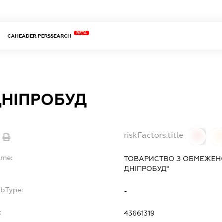
BETA
CAHEADER.PERSSEARCH
ДНІПРОБУД
riskFactors.title
0
ame:
ТОВАРИСТВО З ОБМЕЖЕНО
ДНІПРОБУД"
ubType:
-
:
43661319