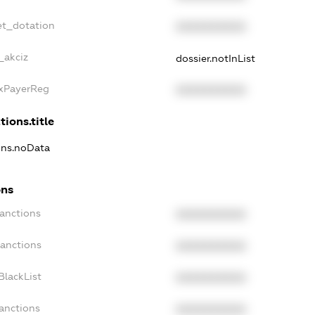
et_dotation
XXXXXXXXXX
_akciz
dossier.notInList
axPayerReg
XXXXXXXXXX
tions.title
ions.noData
ons
Sanctions
XXXXXXXXXX
Sanctions
XXXXXXXXXX
BlackList
XXXXXXXXXX
Sanctions
XXXXXXXXXX