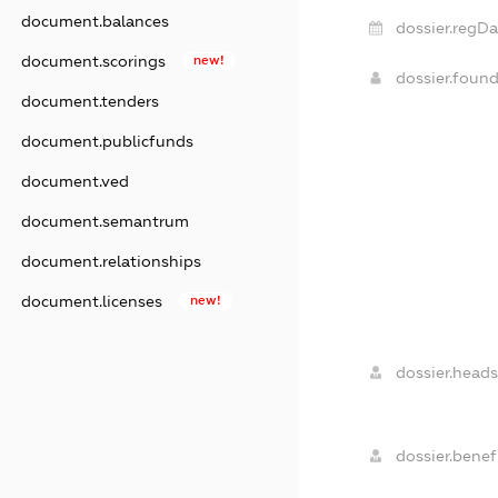
document.balances
dossier.regDa
document.scorings
new!
dossier.foun
document.tenders
document.publicfunds
document.ved
document.semantrum
document.relationships
document.licenses
new!
dossier.heads
dossier.benefi