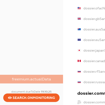
dossier.ofac
dossier.gbSa
dossier.ausS
dossier.euSa
dossier.japa
dossier.cana
dossier.rfSan
freemium.actualData
dossier.russi
document.dueToDate
19.10.25
dossier.comm
SEARCH.ONMONITORING
dossier.comm