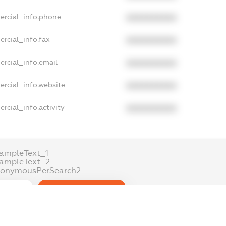
ercial_info.phone
XXXXXXXXXX
rcial_info.fax
XXXXXXXXXX
ercial_info.email
XXXXXXXXXX
ercial_info.website
XXXXXXXXXX
rcial_info.activity
XXXXXXXXXX
ampleText_1
xampleText_2
nonymousPerSearch2
DETAILS
FREEMIUM.REGISTER