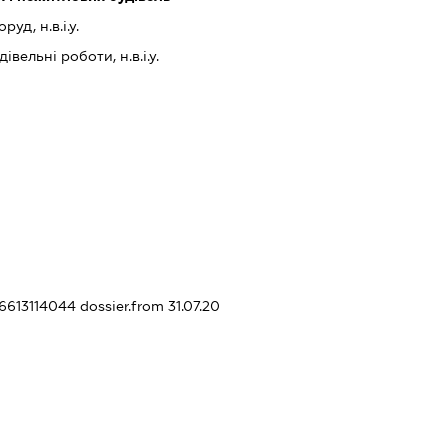
уд, н.в.і.у.
івельні роботи, н.в.і.у.
36613114044
dossier.from 31.07.20