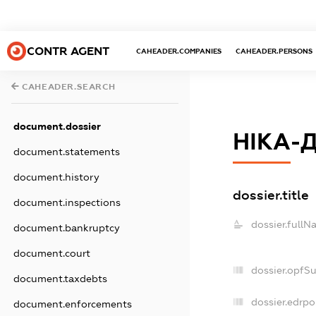
CONTR AGENT
CAHEADER.COMPANIES
CAHEADER.PERSONS
CAHEADER.SEARCH
document.dossier
НІКА-
document.statements
document.history
dossier.title
document.inspections
dossier.fullN
document.bankruptcy
document.court
dossier.opfS
document.taxdebts
dossier.edrpo
document.enforcements