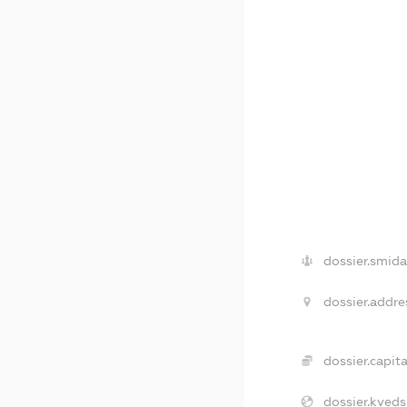
dossier.smida
dossier.addre
dossier.capita
dossier.kveds