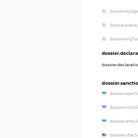
dossier.budg
dossier.palne
dossier.bigT
dossier.declara
dossier.declarat
dossier.sancti
dossier.spec
dossier.rnbo
dossier.amku
dossier.ofac