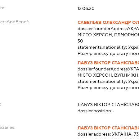
te:
12.06.20
dersAndBenef:
САВЕЛЬЄВ ОЛЕКСАНДР О
dossier.founderAddress
УКРА
МІСТО ХЕРСОН, ПЛ.ЧОРНО
30
statements.nationality:
Укра
Розмір внеску до статутног
ЛАБУЗ ВІКТОР СТАНІСЛА
dossier.founderAddress
УКРА
МІСТО ХЕРСОН, ВУЛ.НИЖН
statements.nationality:
Укра
Розмір внеску до статутног
:
ЛАБУЗ ВІКТОР СТАНІСЛА
dossier.position -
ciaries:
ЛАБУЗ ВІКТОР СТАНІСЛА
dossier.address:
УКРАЇНА, 7