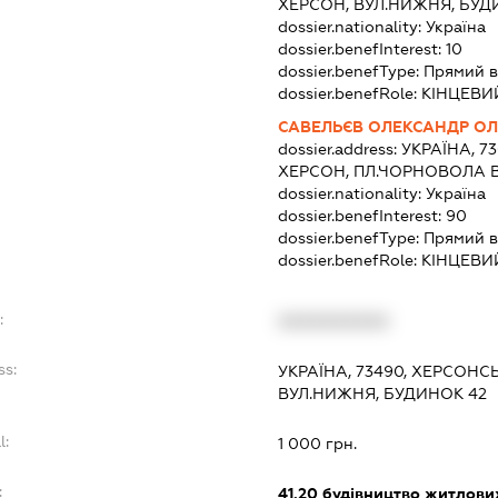
ХЕРСОН, ВУЛ.НИЖНЯ, БУД
dossier.nationality:
Україна
dossier.benefInterest:
10
dossier.benefType:
Прямий в
dossier.benefRole:
КІНЦЕВИ
САВЕЛЬЄВ ОЛЕКСАНДР О
dossier.address:
УКРАЇНА, 7
ХЕРСОН, ПЛ.ЧОРНОВОЛА В
dossier.nationality:
Україна
dossier.benefInterest:
90
dossier.benefType:
Прямий в
dossier.benefRole:
КІНЦЕВИ
:
XXXXXXXXXX
ss:
УКРАЇНА, 73490, ХЕРСОНС
ВУЛ.НИЖНЯ, БУДИНОК 42
l:
1 000 грн.
:
41.20
будівництво житлових