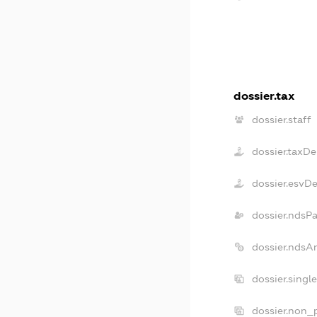
dossier.tax
dossier.staff
dossier.taxDe
dossier.esvD
dossier.ndsP
dossier.ndsA
dossier.singl
dossier.non_p