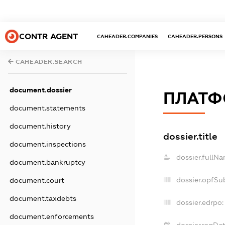
CONTR AGENT
CAHEADER.COMPANIES
CAHEADER.PERSONS
CAHEADER.SEARCH
document.dossier
ПЛАТФ
document.statements
document.history
dossier.title
document.inspections
dossier.fullNa
document.bankruptcy
dossier.opfSu
document.court
document.taxdebts
dossier.edrpo:
document.enforcements