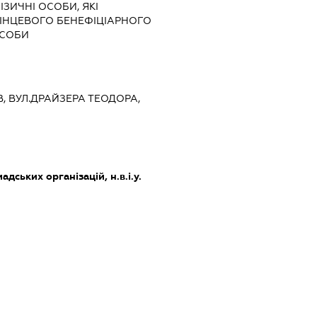
ІЗИЧНІ ОСОБИ, ЯКІ
КІНЦЕВОГО БЕНЕФІЦІАРНОГО
ОСОБИ
ЇВ, ВУЛ.ДРАЙЗЕРА ТЕОДОРА,
дських організацій, н.в.і.у.