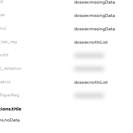
bt
dossier.missingData
yer
dossier.missingData
nul
dossier.missingData
e_tax_reg
dossier.notInList
rofit
XXXXXXXXXX
t_dotation
XXXXXXXXXX
_akciz
dossier.notInList
xPayerReg
XXXXXXXXXX
ions.title
ons.noData