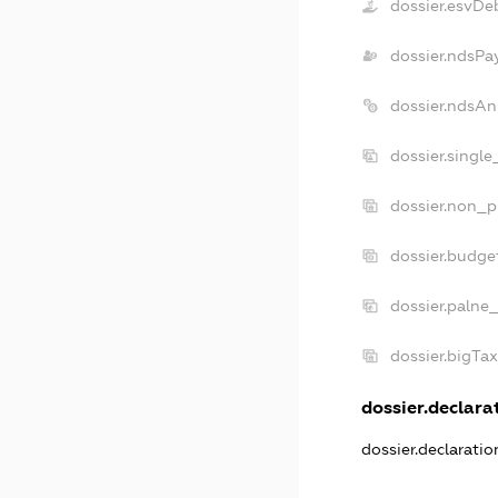
dossier.esvDe
dossier.ndsPa
dossier.ndsAn
dossier.singl
dossier.non_p
dossier.budge
dossier.palne
dossier.bigTa
dossier.declarat
dossier.declarati