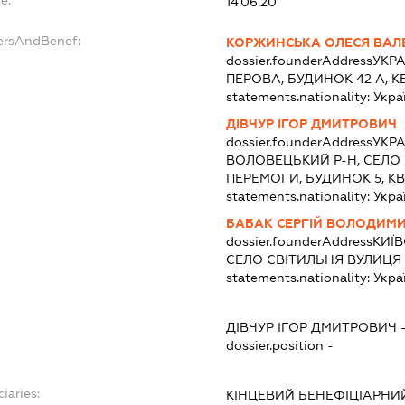
e:
14.06.20
ersAndBenef:
КОРЖИНСЬКА ОЛЕСЯ ВАЛЕ
dossier.founderAddress
УКРА
ПЕРОВА, БУДИНОК 42 А, К
statements.nationality:
Укра
ДІВЧУР ІГОР ДМИТРОВИЧ
dossier.founderAddress
УКРА
ВОЛОВЕЦЬКИЙ Р-Н, СЕЛО
ПЕРЕМОГИ, БУДИНОК 5, К
statements.nationality:
Укра
БАБАК СЕРГІЙ ВОЛОДИМ
dossier.founderAddress
КИЇВ
СЕЛО СВІТИЛЬНЯ ВУЛИЦЯ 
statements.nationality:
Укра
ДІВЧУР ІГОР ДМИТРОВИЧ
dossier.position -
iaries:
КІНЦЕВИЙ БЕНЕФІЦІАРНИ