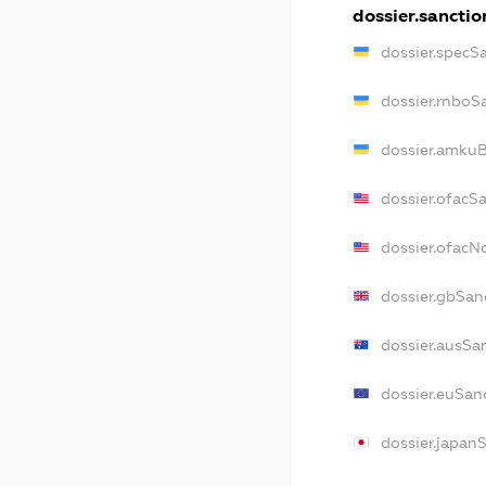
dossier.sanctio
dossier.specS
dossier.rnboS
dossier.amkuB
dossier.ofacS
dossier.ofac
dossier.gbSan
dossier.ausSa
dossier.euSan
dossier.japan