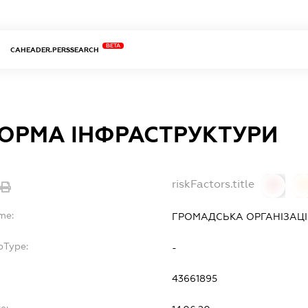
BETA
CAHEADER.PERSSEARCH
ОРМА ІНФРАСТРУКТУРИ
riskFactors.title
0
me:
ГРОМАДСЬКА ОРГАНІЗАЦІ
bType:
-
43661895