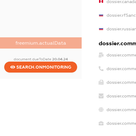
dossier.canad
dossier.rfSanc
dossier.russia
dossier.comme
freemium.actualData
dossier.comme
document.dueToDate
20.04.24
SEARCH.ONMONITORING
dossier.comme
dossier.comme
dossier.comme
dossier.comme
dossier.commer