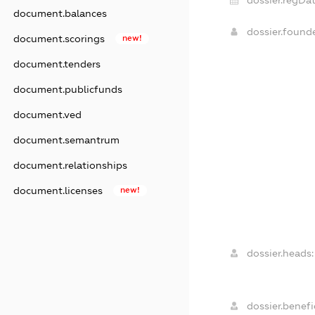
dossier.regDat
document.balances
dossier.found
document.scorings
new!
document.tenders
document.publicfunds
document.ved
document.semantrum
document.relationships
document.licenses
new!
dossier.heads:
dossier.benefic