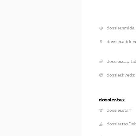
dossier.smida:
dossier.addres
dossier.capital
dossier.kveds:
dossier.tax
dossier.staff
dossier.taxDe