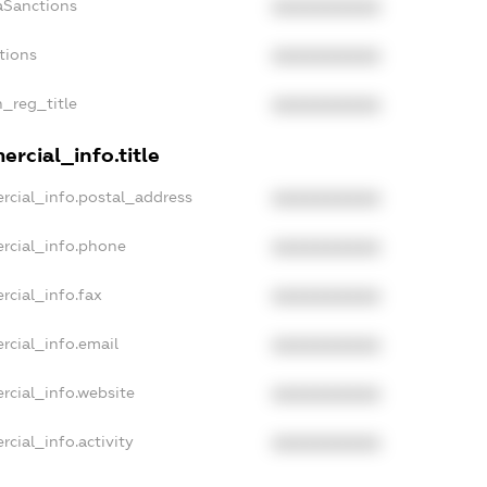
aSanctions
XXXXXXXXXX
tions
XXXXXXXXXX
n_reg_title
XXXXXXXXXX
rcial_info.title
rcial_info.postal_address
XXXXXXXXXX
rcial_info.phone
XXXXXXXXXX
rcial_info.fax
XXXXXXXXXX
rcial_info.email
XXXXXXXXXX
rcial_info.website
XXXXXXXXXX
cial_info.activity
XXXXXXXXXX