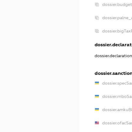
dossier.budge
dossier.palne_
dossier.bigTa
dossier.declarat
dossier.declaratio
dossier.sanctio
dossier.specSa
dossier.rnboSa
dossier.amkuBl
dossier.ofacSa