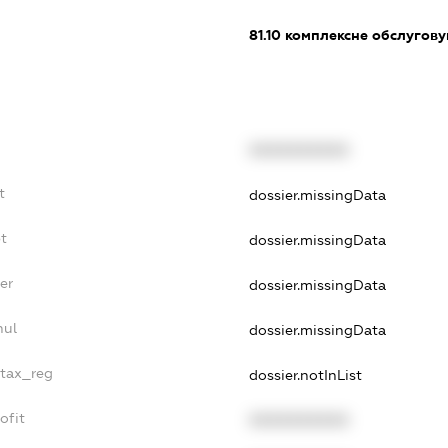
81.10
комплексне обслуговув
XXXXXXXXXX
t
dossier.missingData
t
dossier.missingData
er
dossier.missingData
nul
dossier.missingData
_tax_reg
dossier.notInList
ofit
XXXXXXXXXX