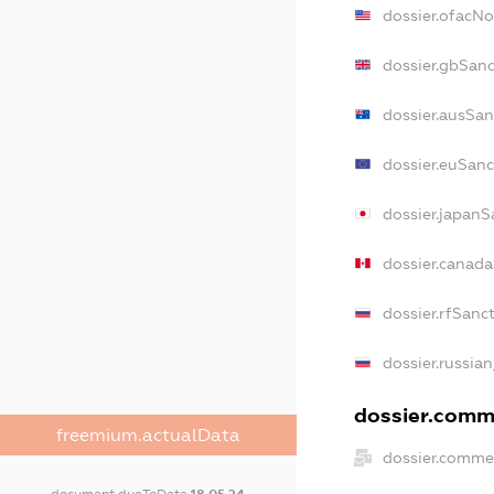
dossier.ofacN
dossier.gbSanc
dossier.ausSan
dossier.euSanc
dossier.japanS
dossier.canad
dossier.rfSanc
dossier.russian
dossier.comme
freemium.actualData
dossier.commer
document.dueToDate
18.05.24