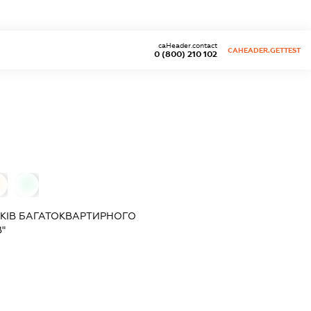
caHeader.contact
CAHEADER.GETTEST
0 (800) 210 102
0
КІВ БАГАТОКВАРТИРНОГО
"