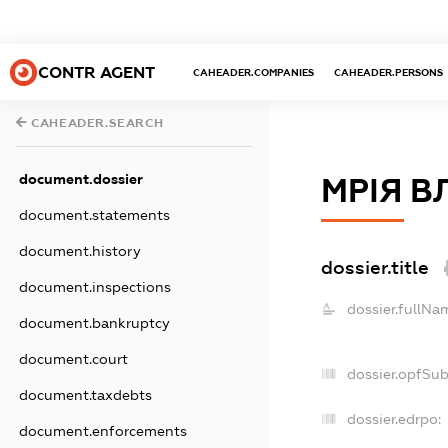
CONTR AGENT
CAHEADER.COMPANIES
CAHEADER.PERSONS
CAHEADER.SEARCH
document.dossier
МРІЯ В
document.statements
document.history
dossier.title
document.inspections
dossier.fullNa
document.bankruptcy
document.court
dossier.opfSu
document.taxdebts
dossier.edrpo:
document.enforcements