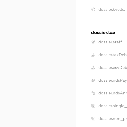
dossier.kveds:
dossier.tax
dossier.staff
dossier.taxDeb
dossier.esvDeb
dossier.ndsPay
dossier.ndsAn
dossier.single
dossier.non_pr