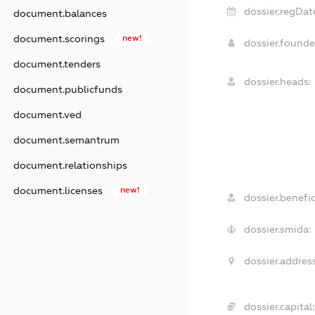
dossier.regDat
document.balances
document.scorings
new!
dossier.found
document.tenders
dossier.heads:
document.publicfunds
document.ved
document.semantrum
document.relationships
document.licenses
new!
dossier.benefic
dossier.smida:
dossier.address
dossier.capital: