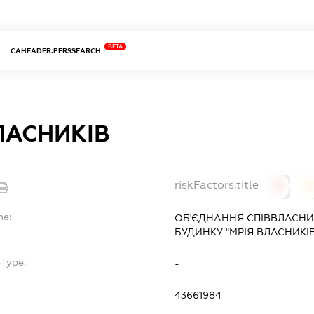
BETA
CAHEADER.PERSSEARCH
ЛАСНИКІВ
riskFactors.title
0
0
me:
ОБ'ЄДНАННЯ СПІВВЛАСНИ
БУДИНКУ "МРІЯ ВЛАСНИКІВ
bType:
-
43661984