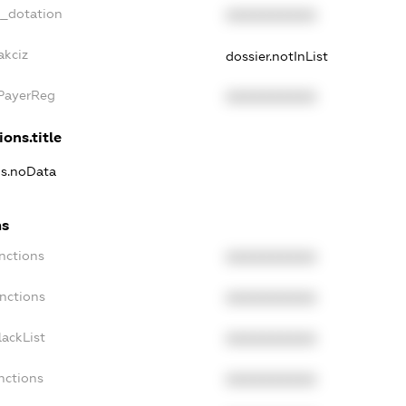
t_dotation
XXXXXXXXXX
akciz
dossier.notInList
xPayerReg
XXXXXXXXXX
ions.title
ns.noData
ns
nctions
XXXXXXXXXX
nctions
XXXXXXXXXX
ackList
XXXXXXXXXX
nctions
XXXXXXXXXX