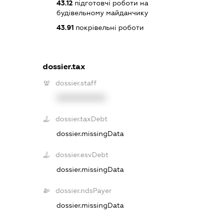
43.12
підготовчі роботи на
будівельному майданчику
43.91
покрівельні роботи
dossier.tax
dossier.staff
XXXXXXXXXX
dossier.taxDebt
dossier.missingData
dossier.esvDebt
dossier.missingData
dossier.ndsPayer
dossier.missingData