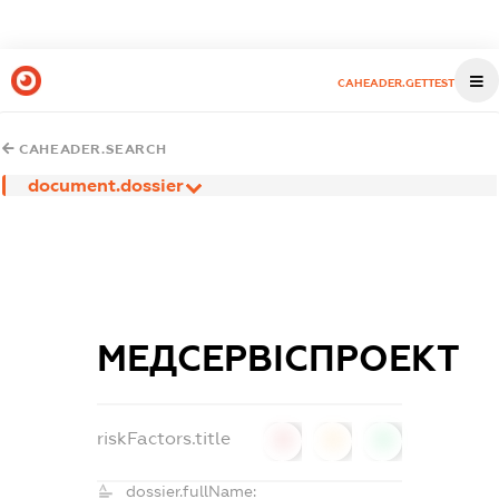
CAHEADER.GETTEST
CAHEADER.SEARCH
document.dossier
МЕДСЕРВІСПРОЕКТ
riskFactors.title
0
0
0
dossier.fullName: