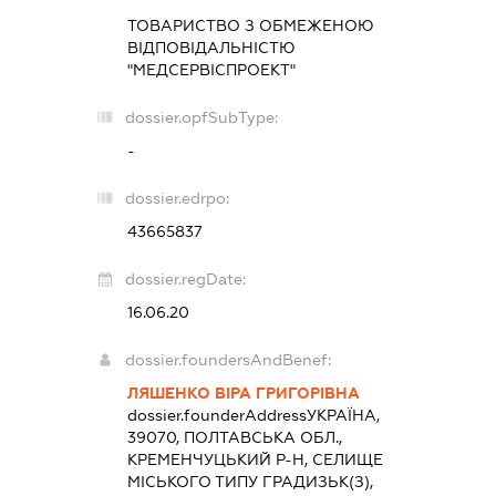
ТОВАРИСТВО З ОБМЕЖЕНОЮ
ВІДПОВІДАЛЬНІСТЮ
"МЕДСЕРВІСПРОЕКТ"
dossier.opfSubType:
-
dossier.edrpo:
43665837
dossier.regDate:
16.06.20
dossier.foundersAndBenef:
ЛЯШЕНКО ВІРА ГРИГОРІВНА
dossier.founderAddress
УКРАЇНА,
39070, ПОЛТАВСЬКА ОБЛ.,
КРЕМЕНЧУЦЬКИЙ Р-Н, СЕЛИЩЕ
МІСЬКОГО ТИПУ ГРАДИЗЬК(З),