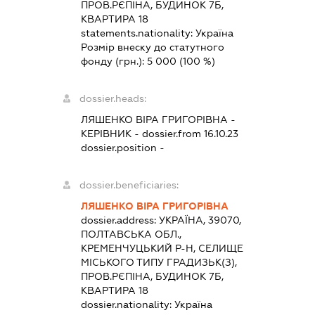
ПРОВ.РЄПІНА, БУДИНОК 7Б,
КВАРТИРА 18
statements.nationality:
Україна
Розмір внеску до статутного
фонду (грн.):
5 000
(100 %)
dossier.heads:
ЛЯШЕНКО ВІРА ГРИГОРІВНА
-
КЕРІВНИК
- dossier.from 16.10.23
dossier.position -
dossier.beneficiaries:
ЛЯШЕНКО ВІРА ГРИГОРІВНА
dossier.address:
УКРАЇНА, 39070,
ПОЛТАВСЬКА ОБЛ.,
КРЕМЕНЧУЦЬКИЙ Р-Н, СЕЛИЩЕ
МІСЬКОГО ТИПУ ГРАДИЗЬК(З),
ПРОВ.РЄПІНА, БУДИНОК 7Б,
КВАРТИРА 18
dossier.nationality:
Україна