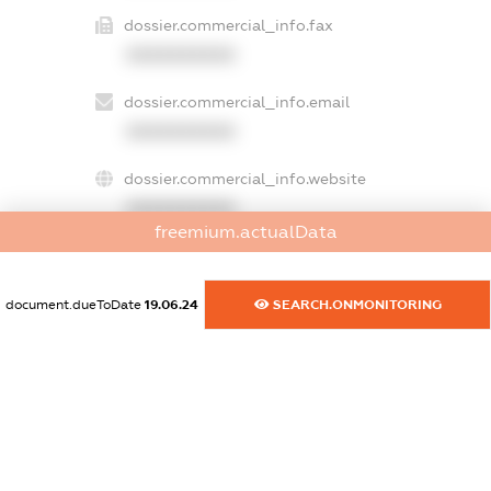
dossier.commercial_info.fax
XXXXXXXXXX
dossier.commercial_info.email
XXXXXXXXXX
dossier.commercial_info.website
XXXXXXXXXX
freemium.actualData
dossier.commercial_info.activity
XXXXXXXXXX
document.dueToDate
19.06.24
SEARCH.ONMONITORING
freemium.exampleText_1
freemium.exampleText_2
freemium.anonymousPerSearch2
FREEMIUM.DETAILS
FREEMIUM.REGISTER