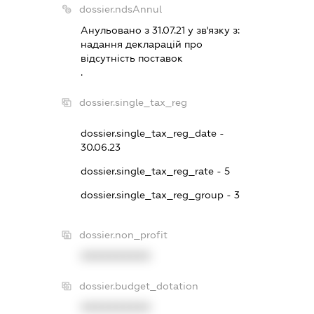
dossier.ndsAnnul
Анульовано з 31.07.21 у зв'язку з:
надання декларацiй про
вiдсутнiсть поставок
.
dossier.single_tax_reg
dossier.single_tax_reg_date -
30.06.23
dossier.single_tax_reg_rate - 5
dossier.single_tax_reg_group - 3
dossier.non_profit
XXXXXXXXXX
dossier.budget_dotation
XXXXXXXXXX