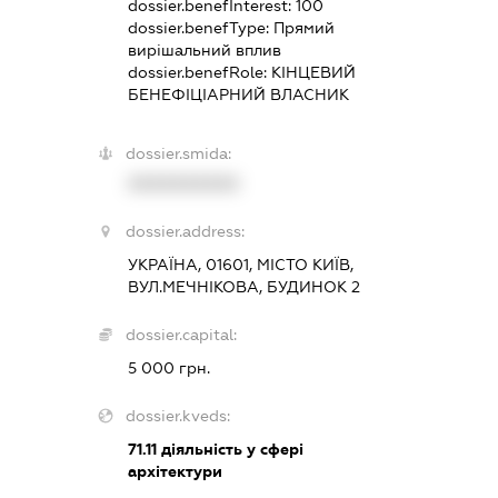
dossier.benefInterest:
100
dossier.benefType:
Прямий
вирішальний вплив
dossier.benefRole:
КІНЦЕВИЙ
БЕНЕФІЦІАРНИЙ ВЛАСНИК
dossier.smida:
XXXXXXXXXX
dossier.address:
УКРАЇНА, 01601, МІСТО КИЇВ,
ВУЛ.МЕЧНІКОВА, БУДИНОК 2
dossier.capital:
5 000 грн.
dossier.kveds:
71.11
діяльність у сфері
архітектури