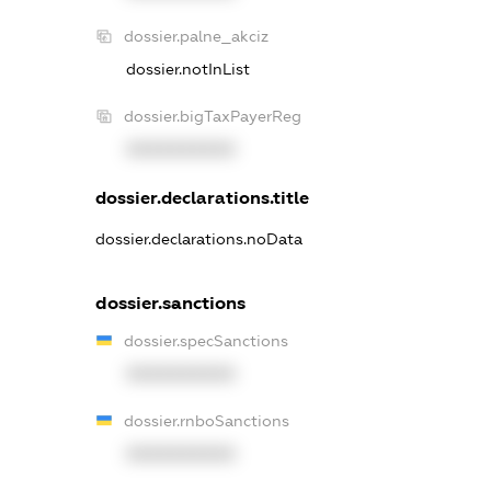
dossier.palne_akciz
dossier.notInList
dossier.bigTaxPayerReg
XXXXXXXXXX
dossier.declarations.title
dossier.declarations.noData
dossier.sanctions
dossier.specSanctions
XXXXXXXXXX
dossier.rnboSanctions
XXXXXXXXXX