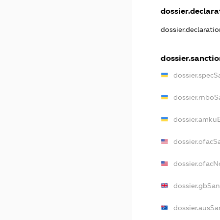
dossier.declarat
dossier.declarati
dossier.sancti
dossier.specS
dossier.rnboS
dossier.amkuB
dossier.ofacS
dossier.ofac
dossier.gbSan
dossier.ausSa