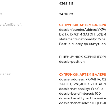
43681513
te:
24.06.20
dersAndBenef:
СУПРУНЮК АРТЕМ ВАЛЕР
dossier.founderAddress
УКРА
ВУЛ.КНЯЖИЙ ЗАТОН, БУДИН
statements.nationality:
Укра
Розмір внеску до статутног
:
ПШЕНИЧНЮК КСЕНІЯ ІГОР
dossier.position -
ciaries:
СУПРУНЮК АРТЕМ ВАЛЕР
dossier.address:
УКРАЇНА, 0
ЗАТОН, БУДИНОК 21, КВАР
dossier.nationality:
Україна
dossier.benefInterest:
100
dossier.benefType:
Прямий в
dossier.benefRole:
КІНЦЕВИ