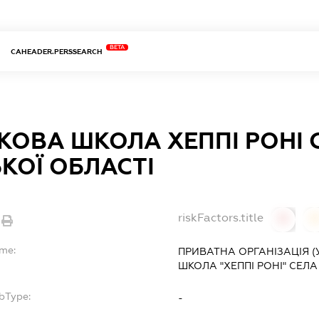
BETA
CAHEADER.PERSSEARCH
КОВА ШКОЛА ХЕППІ РОНІ 
КОЇ ОБЛАСТІ
riskFactors.title
0
ame:
ПРИВАТНА ОРГАНІЗАЦІЯ (
ШКОЛА "ХЕППІ РОНІ" СЕЛА
bType:
-