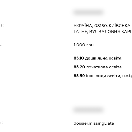
:
XXXXXXXXXX
s:
УКРАЇНА, 08160, КИЇВСЬКА
ГАТНЕ, ВУЛ.ВАЛОВНЯ КАРПА
:
1 000 грн.
85.10
дошкільна освіта
85.20
початкова освіта
85.59
інші види освіти, н.в.і.у
XXXXXXXXXX
bt
dossier.missingData