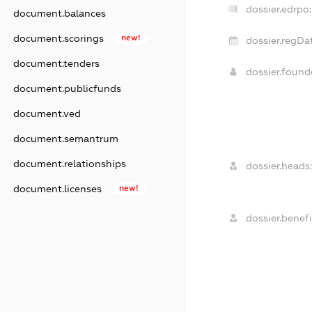
dossier.edrpo:
document.balances
document.scorings
new!
dossier.regDa
document.tenders
dossier.foun
document.publicfunds
document.ved
document.semantrum
document.relationships
dossier.heads
document.licenses
new!
dossier.benefi