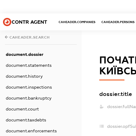
CONTR AGENT
CAHEADER.COMPANIES
CAHEADER.PERSONS
CAHEADER.SEARCH
document.dossier
ПОЧАТ
document.statements
КИЇВСЬ
document.history
document.inspections
dossier.title
document.bankruptcy
dossier.fullN
document.court
document.taxdebts
dossier.opfSu
document.enforcements