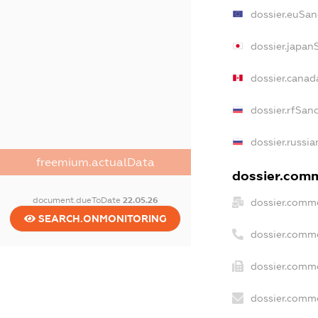
dossier.euSan
dossier.japan
dossier.cana
dossier.rfSan
dossier.russia
freemium.actualData
dossier.comm
document.dueToDate
22.05.26
dossier.comme
SEARCH.ONMONITORING
dossier.comm
dossier.comme
dossier.comme