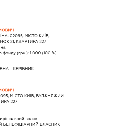
ІЙОВИЧ
ЇНА, 02095, МІСТО КИЇВ,
ОК 21, КВАРТИРА 227
їна
о фонду (грн.):
1 000
(100 %)
ІВНА
-
КЕРІВНИК
ІЙОВИЧ
2095, МІСТО КИЇВ, ВУЛ.КНЯЖИЙ
ТИРА 227
ирішальний вплив
Й БЕНЕФІЦІАРНИЙ ВЛАСНИК