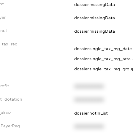
bt
dossier.missingData
yer
dossier.missingData
nnul
dossier.missingData
e_tax_reg
dossier.single_tax_reg_date 
dossier.single_tax_reg_rate 
dossier.single_tax_reg_grou
rofit
XXXXXXXXXX
et_dotation
XXXXXXXXXX
_akciz
dossier.notInList
axPayerReg
XXXXXXXXXX