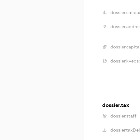
dossier.smida
dossier.addres
dossier.capital
dossier.kveds:
dossier.tax
dossier.staff
dossier.taxDe