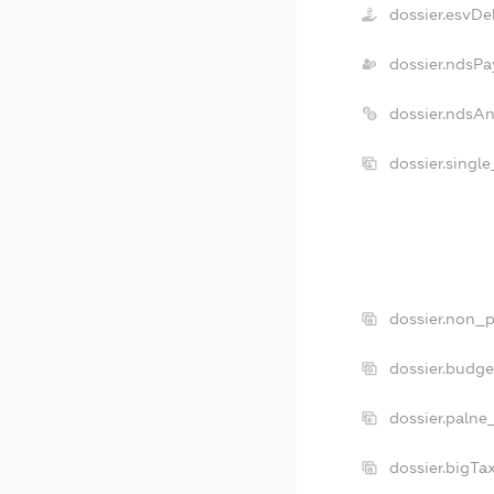
dossier.esvDe
dossier.ndsPa
dossier.ndsA
dossier.singl
dossier.non_p
dossier.budg
dossier.palne
dossier.bigT