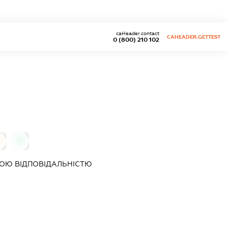
caHeader.contact
CAHEADER.GETTEST
0 (800) 210 102
0
0
ОЮ ВІДПОВІДАЛЬНІСТЮ