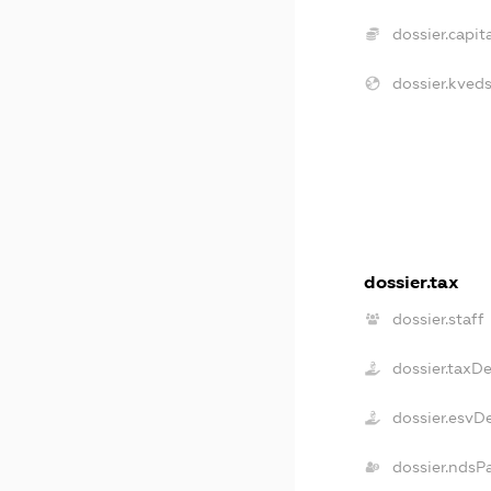
dossier.capita
dossier.kveds
dossier.tax
dossier.staff
dossier.taxD
dossier.esvD
dossier.ndsP