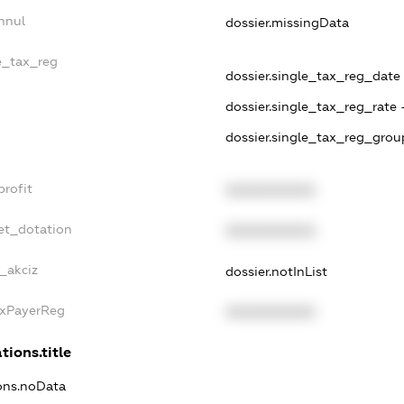
nnul
dossier.missingData
le_tax_reg
dossier.single_tax_reg_date 
dossier.single_tax_reg_rate 
dossier.single_tax_reg_grou
profit
XXXXXXXXXX
et_dotation
XXXXXXXXXX
e_akciz
dossier.notInList
axPayerReg
XXXXXXXXXX
tions.title
ions.noData