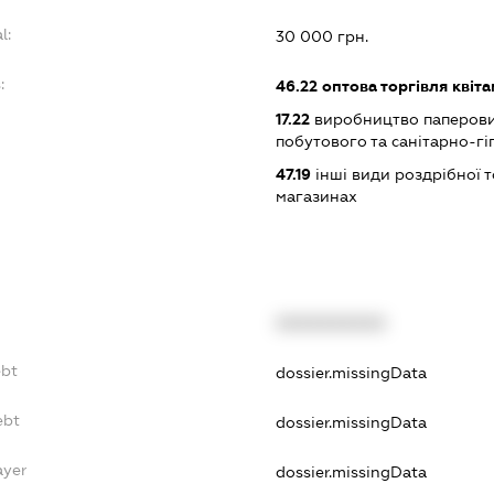
l:
30 000 грн.
:
46.22
оптова торгівля квіт
17.22
виробництво паперови
побутового та санітарно-гі
47.19
інші види роздрібної т
магазинах
XXXXXXXXXX
ebt
dossier.missingData
ebt
dossier.missingData
ayer
dossier.missingData