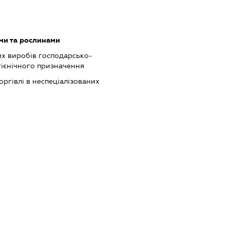
ами та рослинами
х виробів господарсько-
гієнічного призначення
оргівлі в неспеціалізованих