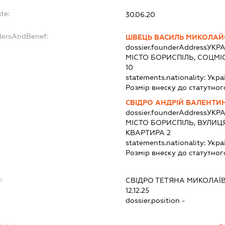
te:
30.06.20
dersAndBenef:
ШВЕЦЬ ВАСИЛЬ МИКОЛА
dossier.founderAddress
УКРА
МІСТО БОРИСПІЛЬ, СОЦМІ
10
statements.nationality:
Укра
Розмір внеску до статутног
СВІДРО АНДРІЙ ВАЛЕНТ
dossier.founderAddress
УКРА
МІСТО БОРИСПІЛЬ, ВУЛИЦ
КВАРТИРА 2
statements.nationality:
Укра
Розмір внеску до статутног
:
СВІДРО ТЕТЯНА МИКОЛАЇ
12.12.25
dossier.position -