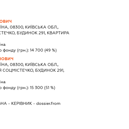
ЙОВИЧ
ЇНА, 08300, КИЇВСЬКА ОБЛ.,
СТЕЧКО, БУДИНОК 291, КВАРТИРА
їна
о фонду (грн.):
14 700
(49 %)
ИНОВИЧ
ЇНА, 08300, КИЇВСЬКА ОБЛ.,
Я СОЦМІСТЕЧКО, БУДИНОК 291,
їна
о фонду (грн.):
15 300
(51 %)
ВНА
-
КЕРІВНИК
- dossier.from