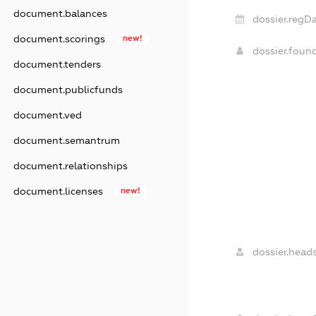
document.balances
dossier.regDa
document.scorings
new!
dossier.foun
document.tenders
document.publicfunds
document.ved
document.semantrum
document.relationships
document.licenses
new!
dossier.heads