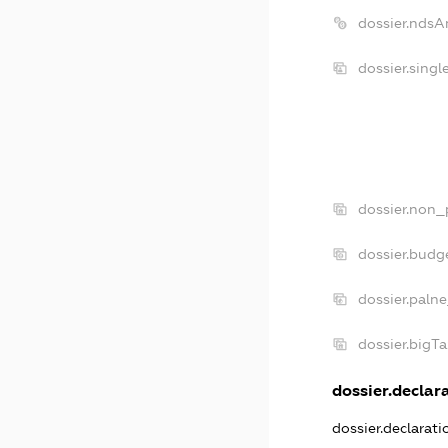
dossier.ndsA
dossier.sing
dossier.non_
dossier.budg
dossier.paln
dossier.bigT
dossier.declara
dossier.declarat