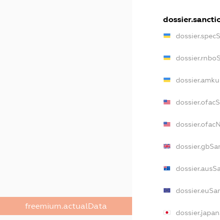
dossier.sancti
dossier.spec
dossier.rnbo
dossier.amku
dossier.ofac
dossier.ofa
dossier.gbSa
dossier.ausS
dossier.euSa
freemium.actualData
dossier.japa