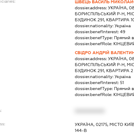
ciaries:
ШВЕЦЬ ВАСИЛЬ МИКОЛА
dossier.address:
УКРАЇНА, 0
БОРИСПІЛЬСЬКИЙ Р-Н, МІ
БУДИНОК 291, КВАРТИРА 1
dossier.nationality:
Україна
dossier.benefInterest:
49
dossier.benefType:
Прямий в
dossier.benefRole:
КІНЦЕВИ
СВІДРО АНДРІЙ ВАЛЕНТ
dossier.address:
УКРАЇНА, 0
БОРИСПІЛЬСЬКИЙ Р-Н, МІ
БУДИНОК 291, КВАРТИРА 2
dossier.nationality:
Україна
dossier.benefInterest:
51
dossier.benefType:
Прямий в
dossier.benefRole:
КІНЦЕВИ
:
XXXXXXXXXX
ss:
УКРАЇНА, 02175, МІСТО КИ
144-В