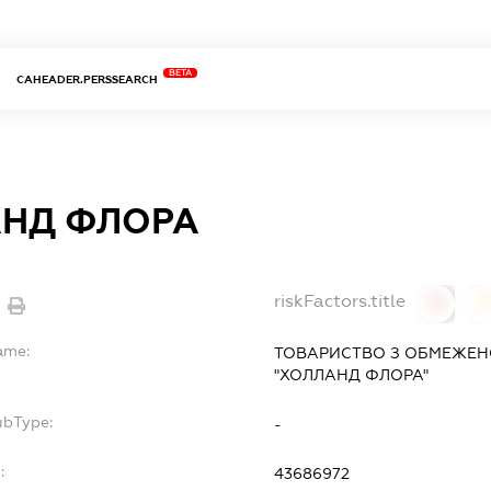
BETA
CAHEADER.PERSSEARCH
НД ФЛОРА
riskFactors.title
0
ame:
ТОВАРИСТВО З ОБМЕЖЕН
"ХОЛЛАНД ФЛОРА"
ubType:
-
:
43686972