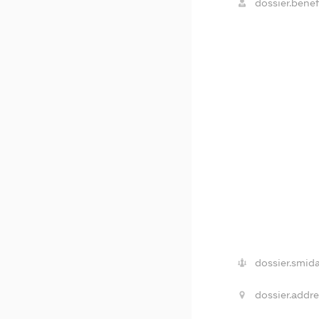
dossier.benefi
dossier.smida
dossier.addre