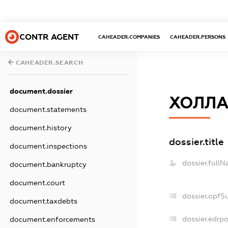
CONTR AGENT
CAHEADER.COMPANIES
CAHEADER.PERSONS
CAHEADER.SEARCH
document.dossier
ХОЛЛА
document.statements
document.history
dossier.title
document.inspections
dossier.fullN
document.bankruptcy
document.court
dossier.opfS
document.taxdebts
dossier.edrpo
document.enforcements