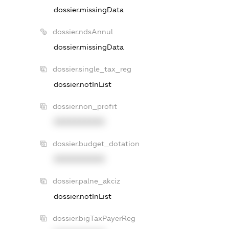
dossier.missingData
dossier.ndsAnnul
dossier.missingData
dossier.single_tax_reg
dossier.notInList
dossier.non_profit
XXXXXXXXXX
dossier.budget_dotation
XXXXXXXXXX
dossier.palne_akciz
dossier.notInList
dossier.bigTaxPayerReg