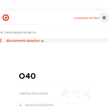
CAHEADER.GETTEST
CAHEADER.SEARCH
document.dossier
О40
riskFactors.title
0
0
0
dossier.fullName: