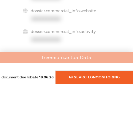
dossier.commercial_info.website
XXXXXXXXXX
dossier.commercial_info.activity
XXXXXXXXXX
freemium.actualData
freemium.exampleText_1
freemium.exampleText_2
freemium.anonymousPerSearch2
document.dueToDate
19.06.26
SEARCH.ONMONITORING
FREEMIUM.DETAILS
FREEMIUM.REGISTER