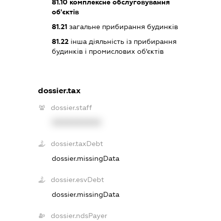
81.10
комплексне обслуговування
об'єктів
81.21
загальне прибирання будинків
81.22
інша діяльність із прибирання
будинків і промислових об'єктів
dossier.tax
dossier.staff
XXXXXXXXXX
dossier.taxDebt
dossier.missingData
dossier.esvDebt
dossier.missingData
dossier.ndsPayer