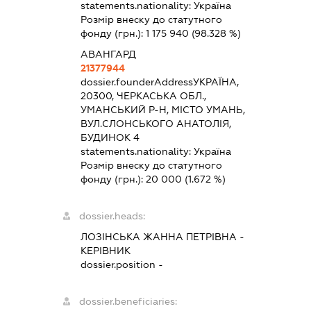
statements.nationality:
Україна
Розмір внеску до статутного
фонду (грн.):
1 175 940
(98.328 %)
АВАНГАРД
21377944
dossier.founderAddress
УКРАЇНА,
20300, ЧЕРКАСЬКА ОБЛ.,
УМАНСЬКИЙ Р-Н, МІСТО УМАНЬ,
ВУЛ.СЛОНСЬКОГО АНАТОЛІЯ,
БУДИНОК 4
statements.nationality:
Україна
Розмір внеску до статутного
фонду (грн.):
20 000
(1.672 %)
dossier.heads:
ЛОЗІНСЬКА ЖАННА ПЕТРІВНА
-
КЕРІВНИК
dossier.position -
dossier.beneficiaries: