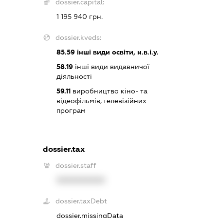
dossier.capital:
1 195 940 грн.
dossier.kveds:
85.59
інші види освіти, н.в.і.у.
58.19
інші види видавничої
діяльності
59.11
виробництво кіно- та
відеофільмів, телевізійних
програм
dossier.tax
dossier.staff
XXXXXXXXXX
dossier.taxDebt
dossier.missingData