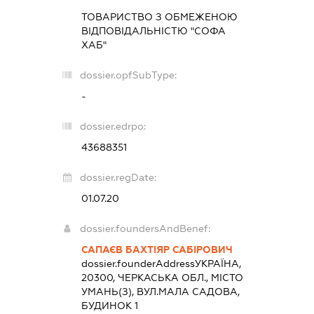
ТОВАРИСТВО З ОБМЕЖЕНОЮ
ВІДПОВІДАЛЬНІСТЮ "СОФА
ХАБ"
dossier.opfSubType:
-
dossier.edrpo:
43688351
dossier.regDate:
01.07.20
dossier.foundersAndBenef:
САПАЄВ БАХТІЯР САБІРОВИЧ
dossier.founderAddress
УКРАЇНА,
20300, ЧЕРКАСЬКА ОБЛ., МІСТО
УМАНЬ(З), ВУЛ.МАЛА САДОВА,
БУДИНОК 1