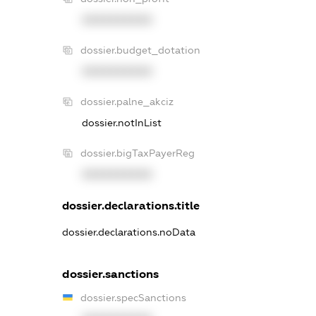
XXXXXXXXXX
dossier.budget_dotation
XXXXXXXXXX
dossier.palne_akciz
dossier.notInList
dossier.bigTaxPayerReg
XXXXXXXXXX
dossier.declarations.title
dossier.declarations.noData
dossier.sanctions
dossier.specSanctions