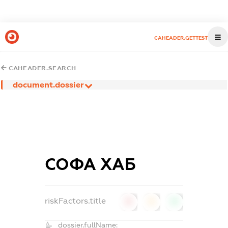
CAHEADER.GETTEST
CAHEADER.SEARCH
document.dossier
СОФА ХАБ
riskFactors.title
0
0
0
dossier.fullName: