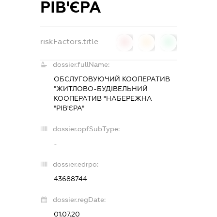
РІВ'ЄРА
riskFactors.title
0
0
0
dossier.fullName:
ОБСЛУГОВУЮЧИЙ КООПЕРАТИВ
"ЖИТЛОВО-БУДІВЕЛЬНИЙ
КООПЕРАТИВ "НАБЕРЕЖНА
"РІВ'ЄРА"
dossier.opfSubType:
-
dossier.edrpo:
43688744
dossier.regDate:
01.07.20