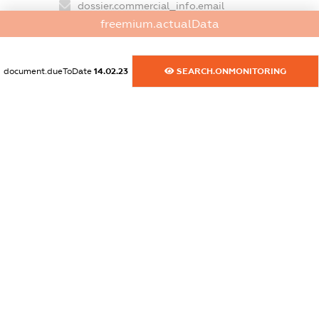
dossier.commercial_info.email
freemium.actualData
XXXXXXXXXX
dossier.commercial_info.website
document.dueToDate
14.02.23
SEARCH.ONMONITORING
XXXXXXXXXX
dossier.commercial_info.activity
XXXXXXXXXX
freemium.exampleText_1
freemium.exampleText_2
freemium.anonymousPerSearch2
FREEMIUM.DETAILS
FREEMIUM.REGISTER