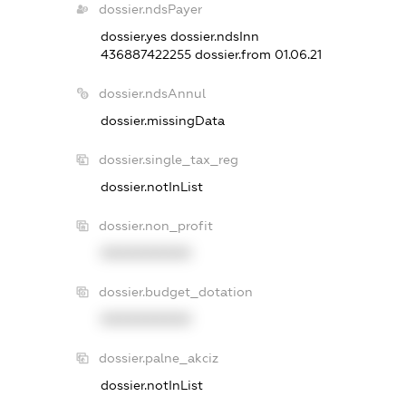
dossier.ndsPayer
dossier.yes
dossier.ndsInn
436887422255
dossier.from 01.06.21
dossier.ndsAnnul
dossier.missingData
dossier.single_tax_reg
dossier.notInList
dossier.non_profit
XXXXXXXXXX
dossier.budget_dotation
XXXXXXXXXX
dossier.palne_akciz
dossier.notInList