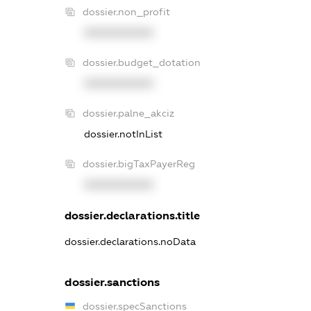
dossier.non_profit
XXXXXXXXXX
dossier.budget_dotation
XXXXXXXXXX
dossier.palne_akciz
dossier.notInList
dossier.bigTaxPayerReg
XXXXXXXXXX
dossier.declarations.title
dossier.declarations.noData
dossier.sanctions
dossier.specSanctions