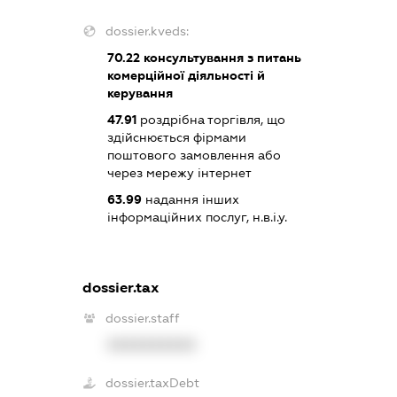
dossier.kveds:
70.22
консультування з питань
комерційної діяльності й
керування
47.91
роздрібна торгівля, що
здійснюється фірмами
поштового замовлення або
через мережу інтернет
63.99
надання інших
інформаційних послуг, н.в.і.у.
dossier.tax
dossier.staff
XXXXXXXXXX
dossier.taxDebt