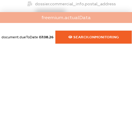
dossier.commercial_info.postal_address
XXXXXXXXXX
freemium.actualData
dossier.commercial_info.phone
XXXXXXXXXX
document.dueToDate
07.08.26
SEARCH.ONMONITORING
dossier.commercial_info.fax
XXXXXXXXXX
dossier.commercial_info.email
XXXXXXXXXX
dossier.commercial_info.website
XXXXXXXXXX
dossier.commercial_info.activity
XXXXXXXXXX