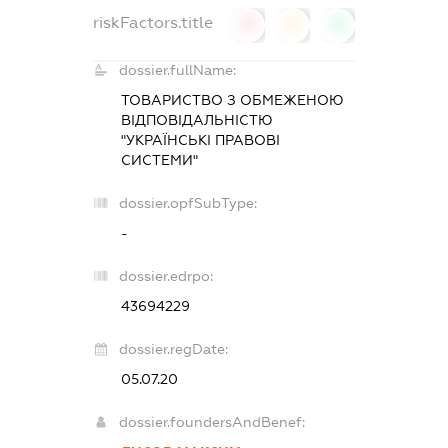
riskFactors.title
0
0
0
dossier.fullName:
ТОВАРИСТВО З ОБМЕЖЕНОЮ
ВІДПОВІДАЛЬНІСТЮ
"УКРАЇНСЬКІ ПРАВОВІ
СИСТЕМИ"
dossier.opfSubType:
-
dossier.edrpo:
43694229
dossier.regDate:
05.07.20
dossier.foundersAndBenef: