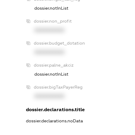
dossier.notInList
dossier.non_profit
XXXXXXXXXX
dossier.budget_dotation
XXXXXXXXXX
dossier.palne_akciz
dossier.notInList
dossier.bigTaxPayerReg
XXXXXXXXXX
dossier.declarations.title
dossier.declarations.noData