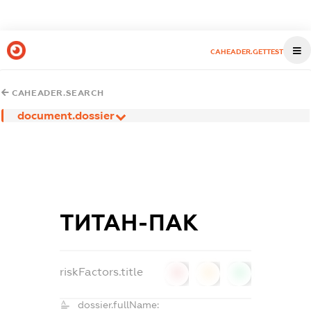
CAHEADER.GETTEST
CAHEADER.SEARCH
document.dossier
ТИТАН-ПАК
riskFactors.title
0
0
0
dossier.fullName: