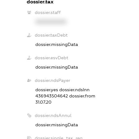
dossier.tax
dossier.staff
XXXXXXXXXX
dossier.taxDebt
dossier.missingData
dossier.esvDebt
dossier.missingData
dossier.ndsPayer
dossier.yes
dossier.ndsInn
436943504642
dossier.from
31.07.20
dossier.ndsAnnul
dossier.missingData
dossier.single_tax_reg