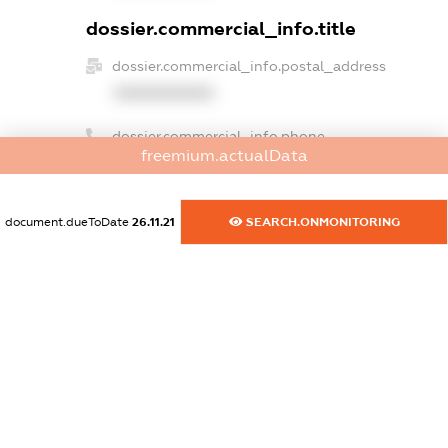
dossier.commercial_info.title
dossier.commercial_info.postal_address
XXXXXXXXXX
dossier.commercial_info.phone
freemium.actualData
XXXXXXXXXX
dossier.commercial_info.fax
document.dueToDate
26.11.21
SEARCH.ONMONITORING
XXXXXXXXXX
dossier.commercial_info.email
XXXXXXXXXX
dossier.commercial_info.website
XXXXXXXXXX
dossier.commercial_info.activity
XXXXXXXXXX