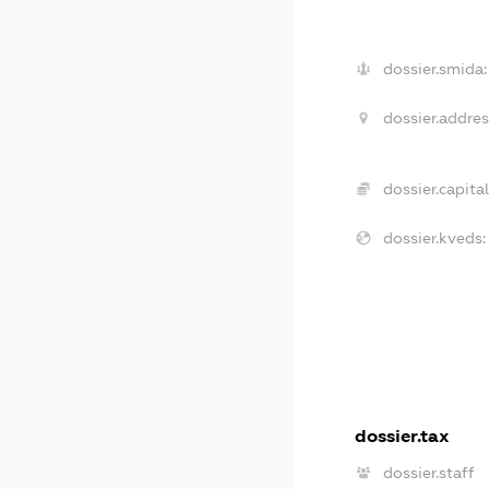
dossier.smida:
dossier.addres
dossier.capital
dossier.kveds:
dossier.tax
dossier.staff