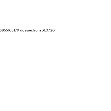
36955103179
dossier.from 31.07.20