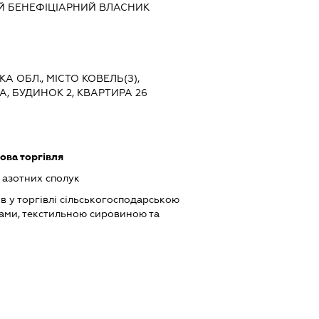
Й БЕНЕФІЦІАРНИЙ ВЛАСНИК
А ОБЛ., МІСТО КОВЕЛЬ(З),
, БУДИНОК 2, КВАРТИРА 26
ова торгівля
 азотних сполук
в у торгівлі сільськогосподарською
ами, текстильною сировиною та