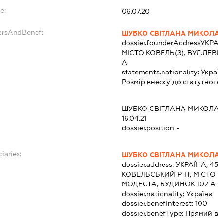
e:
06.07.20
dersAndBenef:
ШУБКО СВІТЛАНА МИКОЛ
dossier.founderAddress
УКРА
МІСТО КОВЕЛЬ(З), ВУЛ.Л
А
statements.nationality:
Укра
Розмір внеску до статутног
ШУБКО СВІТЛАНА МИКОЛ
16.04.21
dossier.position -
iaries:
ШУБКО СВІТЛАНА МИКОЛ
dossier.address:
УКРАЇНА, 4
КОВЕЛЬСЬКИЙ Р-Н, МІСТО
МОДЕСТА, БУДИНОК 102 А
dossier.nationality:
Україна
dossier.benefInterest:
100
dossier.benefType:
Прямий в