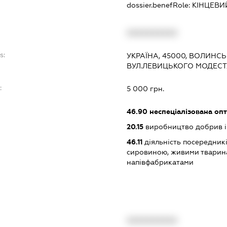
dossier.benefRole:
КІНЦЕВИ
XXXXXXXXXX
s:
УКРАЇНА, 45000, ВОЛИНСЬК
ВУЛ.ЛЕВИЦЬКОГО МОДЕСТА
:
5 000 грн.
46.90
неспеціалізована опт
20.15
виробництво добрив і
46.11
діяльність посередникі
сировиною, живими тварин
напівфабрикатами
XXXXXXXXXX