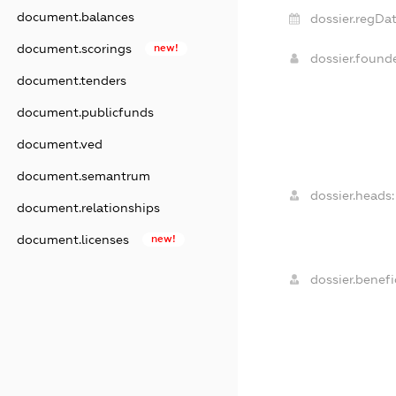
document.balances
dossier.regDat
document.scorings
new!
dossier.foun
document.tenders
document.publicfunds
document.ved
document.semantrum
dossier.heads:
document.relationships
document.licenses
new!
dossier.benefic