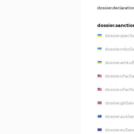
dossier.declarati
dossier.sanctio
dossier.specS
dossier.rnboS
dossier.amkuB
dossier.ofacS
dossier.ofac
dossier.gbSan
dossier.ausSa
dossier.euSan