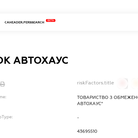
BETA
CAHEADER.PERSSEARCH
ОК АВТОХАУС
riskFactors.title
0
me:
ТОВАРИСТВО З ОБМЕЖЕН
АВТОХАУС"
bType:
-
43695510