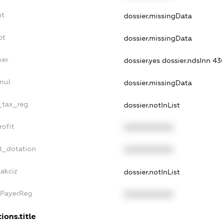
bt
dossier.missingData
bt
dossier.missingData
yer
dossier.yes
dossier.ndsInn 4
nul
dossier.missingData
e_tax_reg
dossier.notInList
rofit
XXXXXXXXXX
t_dotation
XXXXXXXXXX
_akciz
dossier.notInList
xPayerReg
XXXXXXXXXX
ions.title