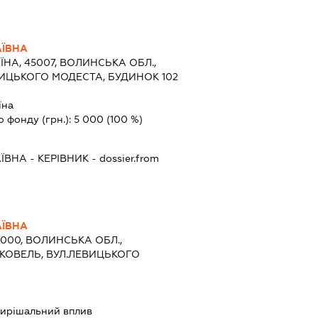
АЇВНА
ЇНА, 45007, ВОЛИНСЬКА ОБЛ.,
ЕВИЦЬКОГО МОДЕСТА, БУДИНОК 102
їна
о фонду (грн.):
5 000
(100 %)
АЇВНА
-
КЕРІВНИК
- dossier.from
АЇВНА
5000, ВОЛИНСЬКА ОБЛ.,
 КОВЕЛЬ, ВУЛ.ЛЕВИЦЬКОГО
ирішальний вплив