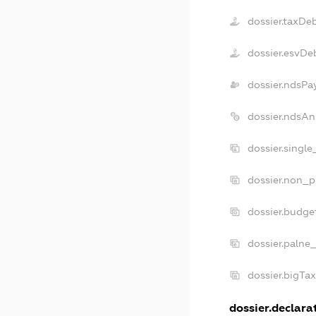
dossier.taxDe
dossier.esvDe
dossier.ndsPa
dossier.ndsAn
dossier.singl
dossier.non_p
dossier.budge
dossier.palne
dossier.bigTa
dossier.declarat