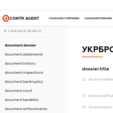
CONTR AGENT
CAHEADER.COMPANIES
CAHEADER.PERSONS
CAHEADER.SEARCH
document.dossier
УКРБР
document.statements
document.history
dossier.title
document.inspections
dossier.fullNa
document.bankruptcy
document.court
dossier.opfSu
document.taxdebts
dossier.edrpo:
document.enforcements