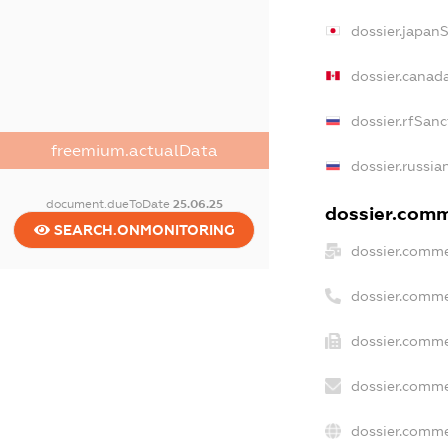
dossier.japan
dossier.canad
dossier.rfSanc
freemium.actualData
dossier.russia
document.dueToDate
25.06.25
dossier.comme
SEARCH.ONMONITORING
dossier.comme
dossier.comme
dossier.comme
dossier.comme
dossier.comme