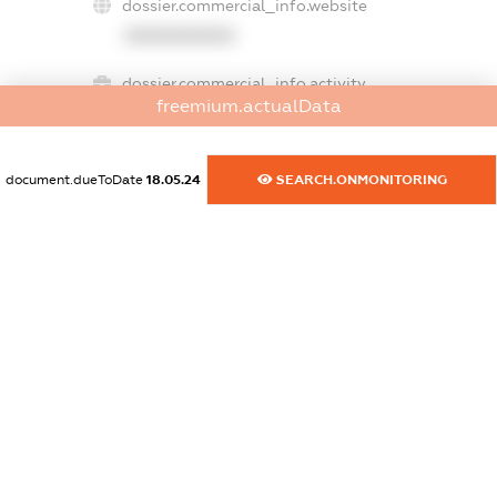
dossier.commercial_info.website
XXXXXXXXXX
dossier.commercial_info.activity
freemium.actualData
XXXXXXXXXX
document.dueToDate
18.05.24
SEARCH.ONMONITORING
freemium.exampleText_1
freemium.exampleText_2
freemium.anonymousPerSearch2
FREEMIUM.DETAILS
FREEMIUM.REGISTER