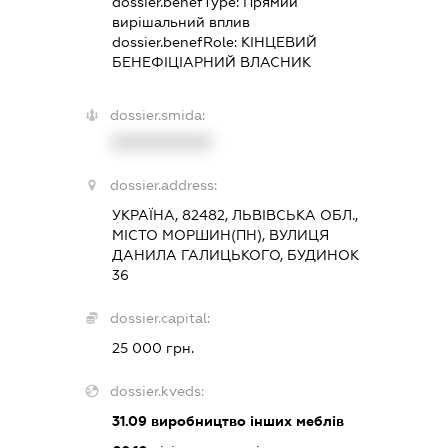
dossier.benefType:
Прямий
вирішальний вплив
dossier.benefRole:
КІНЦЕВИЙ
БЕНЕФІЦІАРНИЙ ВЛАСНИК
dossier.smida:
XXXXXXXXXX
dossier.address:
УКРАЇНА, 82482, ЛЬВІВСЬКА ОБЛ.,
МІСТО МОРШИН(ПН), ВУЛИЦЯ
ДАНИЛА ГАЛИЦЬКОГО, БУДИНОК
36
dossier.capital:
25 000 грн.
dossier.kveds:
31.09
виробництво інших меблів