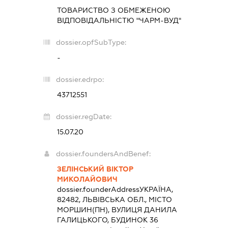
ТОВАРИСТВО З ОБМЕЖЕНОЮ
ВІДПОВІДАЛЬНІСТЮ "ЧАРМ-ВУД"
dossier.opfSubType:
-
dossier.edrpo:
43712551
dossier.regDate:
15.07.20
dossier.foundersAndBenef:
ЗЕЛІНСЬКИЙ ВІКТОР
МИКОЛАЙОВИЧ
dossier.founderAddress
УКРАЇНА,
82482, ЛЬВІВСЬКА ОБЛ., МІСТО
МОРШИН(ПН), ВУЛИЦЯ ДАНИЛА
ГАЛИЦЬКОГО, БУДИНОК 36