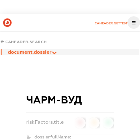
CAHEADER.GETTEST
CAHEADER.SEARCH
document.dossier
ЧАРМ-ВУД
riskFactors.title
0
0
0
dossier.fullName: