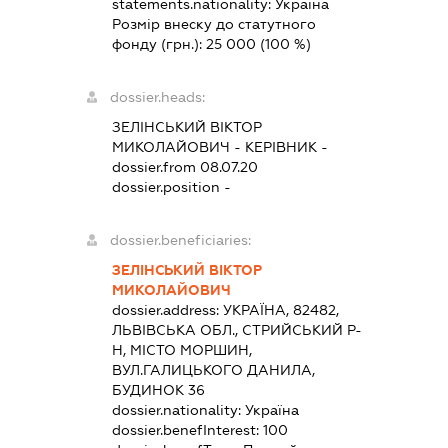
statements.nationality:
Україна
Розмір внеску до статутного
фонду (грн.):
25 000
(100 %)
dossier.heads:
ЗЕЛІНСЬКИЙ ВІКТОР
МИКОЛАЙОВИЧ
-
КЕРІВНИК
-
dossier.from 08.07.20
dossier.position -
dossier.beneficiaries:
ЗЕЛІНСЬКИЙ ВІКТОР
МИКОЛАЙОВИЧ
dossier.address:
УКРАЇНА, 82482,
ЛЬВІВСЬКА ОБЛ., СТРИЙСЬКИЙ Р-
Н, МІСТО МОРШИН,
ВУЛ.ГАЛИЦЬКОГО ДАНИЛА,
БУДИНОК 36
dossier.nationality:
Україна
dossier.benefInterest:
100