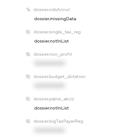
dossier.ndsAnnul
dossier.missingData
dossier.single_tax_reg
dossier.notInList
dossier.non_profit
XXXXXXXXXX
dossier.budget_dotation
XXXXXXXXXX
dossier.palne_akciz
dossier.notInList
dossier.bigTaxPayerReg
XXXXXXXXXX