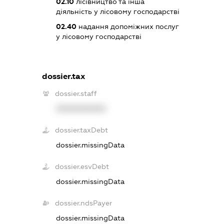
02.10
лісівництво та інша
діяльність у лісовому господарстві
02.40
надання допоміжних послуг
у лісовому господарстві
dossier.tax
dossier.staff
XXXXXXXXXX
dossier.taxDebt
dossier.missingData
dossier.esvDebt
dossier.missingData
dossier.ndsPayer
dossier.missingData