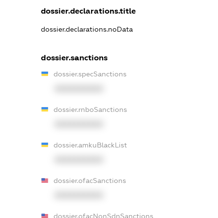
dossier.declarations.title
dossier.declarations.noData
dossier.sanctions
dossier.specSanctions
XXXXXXXXXX
dossier.rnboSanctions
XXXXXXXXXX
dossier.amkuBlackList
XXXXXXXXXX
dossier.ofacSanctions
XXXXXXXXXX
dossier.ofacNonSdnSanctions