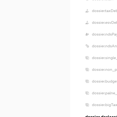
dossier.taxDe
dossier.esvDe
dossier.ndsPa
dossier.ndsAn
dossier.singl
dossier.non_p
dossier.budg
dossier.palne
dossier.bigTa
dossier.declarat