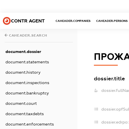
CONTR AGENT
CAHEADER.COMPANIES
CAHEADER.PERSONS
CAHEADER.SEARCH
document.dossier
ПРОЖ
document.statements
document.history
dossier.title
document.inspections
dossier.fullN
document.bankruptcy
document.court
dossier.opfSu
document.taxdebts
dossier.edrpo:
document.enforcements