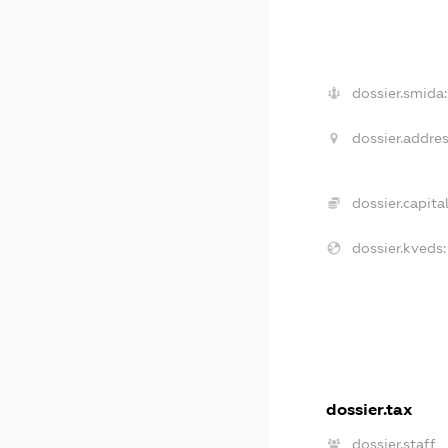
dossier.smida:
dossier.addres
dossier.capital
dossier.kveds:
dossier.tax
dossier.staff