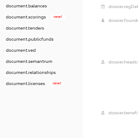
document.balances
dossier.regDat
document.scorings
new!
dossier.foun
document.tenders
document.publicfunds
document.ved
document.semantrum
dossier.heads:
document.relationships
document.licenses
new!
dossier.benefi