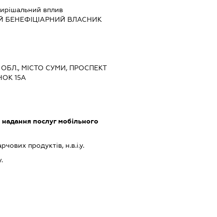
ирішальний вплив
Й БЕНЕФІЦІАРНИЙ ВЛАСНИК
 ОБЛ., МІСТО СУМИ, ПРОСПЕКТ
ОК 15А
, надання послуг мобільного
ових продуктів, н.в.і.у.
.