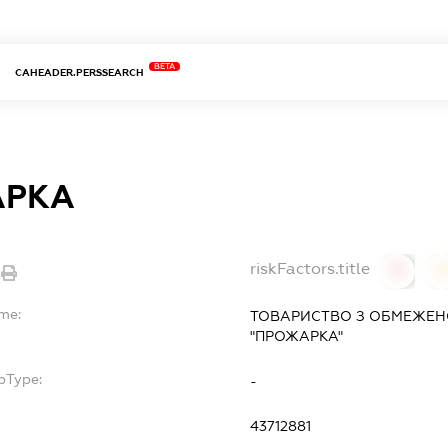
BETA
CAHEADER.PERSSEARCH
АРКА
riskFactors.title
0
ame:
ТОВАРИСТВО З ОБМЕЖЕН
"ПРОЖАРКА"
bType:
-
43712881