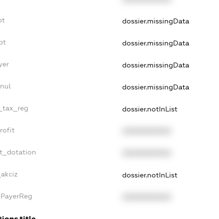
bt
dossier.missingData
bt
dossier.missingData
yer
dossier.missingData
nul
dossier.missingData
e_tax_reg
dossier.notInList
rofit
XXXXXXXXXX
et_dotation
XXXXXXXXXX
_akciz
dossier.notInList
xPayerReg
XXXXXXXXXX
ions.title