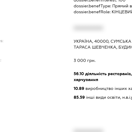
dossier.benefInterest:
100
dossier.benefType:
Прямий в
dossier.benefRole:
КІНЦЕВИ
XXXXXXXXXX
s:
УКРАЇНА, 40000, СУМСЬКА
ТАРАСА ШЕВЧЕНКА, БУДИН
:
3 000 грн.
56.10
діяльність ресторанів
харчування
10.89
виробництво інших харч
85.59
інші види освіти, н.в.і.у
XXXXXXXXXX