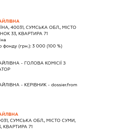
АЙЛІВНА
ЇНА, 40031, СУМСЬКА ОБЛ., МІСТО
НОК 33, КВАРТИРА 71
їна
о фонду (грн.):
3 000
(100 %)
АЙЛІВНА
-
ГОЛОВА КОМІСІЇ З
АТОР
АЙЛІВНА
-
КЕРІВНИК
- dossier.from
АЙЛВНА
0031, СУМСЬКА ОБЛ., МІСТО СУМИ,
, КВАРТИРА 71