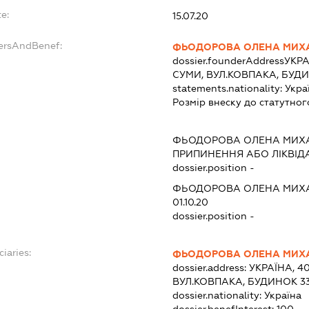
e:
15.07.20
dersAndBenef:
ФЬОДОРОВА ОЛЕНА МИХ
dossier.founderAddress
УКРА
СУМИ, ВУЛ.КОВПАКА, БУДИ
statements.nationality:
Укра
Розмір внеску до статутног
ФЬОДОРОВА ОЛЕНА МИХ
ПРИПИНЕННЯ АБО ЛІКВІД
dossier.position -
ФЬОДОРОВА ОЛЕНА МИХ
01.10.20
dossier.position -
ciaries:
ФЬОДОРОВА ОЛЕНА МИХ
dossier.address:
УКРАЇНА, 4
ВУЛ.КОВПАКА, БУДИНОК 33
dossier.nationality:
Україна