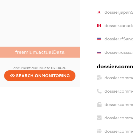
dossier.japan
dossier.canad
dossier.rfSan
freemium.actualData
dossier.russia
dossier.comme
document.dueToDate
02.04.26
SEARCH.ONMONITORING
dossier.comme
dossier.comme
dossier.comme
dossier.comme
dossier.comme