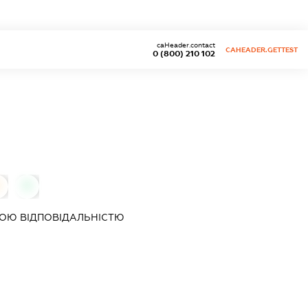
caHeader.contact
CAHEADER.GETTEST
0 (800) 210 102
0
0
ОЮ ВІДПОВІДАЛЬНІСТЮ