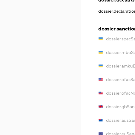
dossier.declarati
dossier.sanctio
dossier.specS
dossier.rnboS
dossier.amkuB
dossier.ofacS
dossier.ofac
dossier.gbSan
dossier.ausSa
dossier.euSan