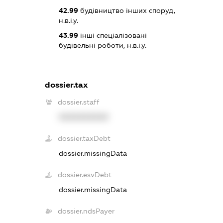
42.99
будівництво інших споруд,
н.в.і.у.
43.99
інші спеціалізовані
будівельні роботи, н.в.і.у.
dossier.tax
dossier.staff
XXXXXXXXXX
dossier.taxDebt
dossier.missingData
dossier.esvDebt
dossier.missingData
dossier.ndsPayer