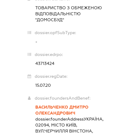
ТОВАРИСТВО З ОБМЕЖЕНОЮ
ВІДПОВІДАЛЬНІСТЮ
"ДОМОСБУД"
dossier.opfSubType:
-
dossier.edrpo:
43713424
dossier.regDate:
15.07.20
dossier.foundersAndBenef:
ВАСИЛЬЧЕНКО ДМИТРО
ОЛЕКСАНДРОВИЧ
dossier.founderAddress
УКРАЇНА,
02094, МІСТО КИЇВ,
ВУЛ.ЧЕРЧИЛЛЯ ВІНСТОНА,