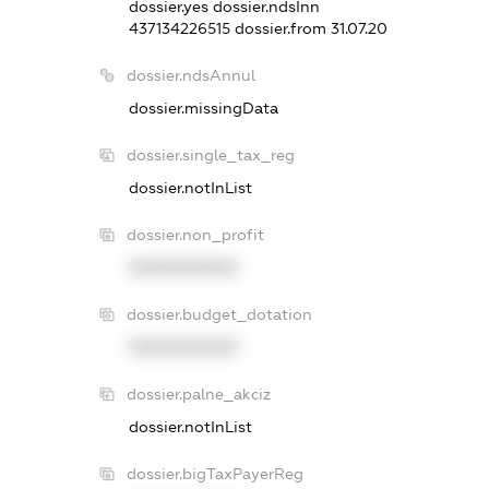
dossier.yes
dossier.ndsInn
437134226515
dossier.from 31.07.20
dossier.ndsAnnul
dossier.missingData
dossier.single_tax_reg
dossier.notInList
dossier.non_profit
XXXXXXXXXX
dossier.budget_dotation
XXXXXXXXXX
dossier.palne_akciz
dossier.notInList
dossier.bigTaxPayerReg