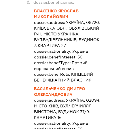
dossier.beneficiaries:
ВЛАСЕНКО ЯРОСЛАВ
МИКОЛАЙОВИЧ
dossier.address:
УКРАЇНА, 08720,
КИЇВСЬКА ОБЛ., ОБУХІВСЬКИЙ
Р-Н, МІСТО УКРАЇНКА,
ВУЛ.БУДІВЕЛЬНИКІВ, БУДИНОК
7, КВАРТИРА 27
dossier.nationality:
Україна
dossier.benefInterest:
50
dossier.benefType:
Прямий
вирішальний вплив
dossier.benefRole:
КІНЦЕВИЙ
БЕНЕФІЦІАРНИЙ ВЛАСНИК
ВАСИЛЬЧЕНКО ДМИТРО
ОЛЕКСАНДРОВИЧ
dossier.address:
УКРАЇНА, 02094,
МІСТО КИЇВ, ВУЛ.ЧЕРЧИЛЛЯ
ВІНСТОНА, БУДИНОК 37/9,
КВАРТИРА 16
dossier.nationality:
Україна