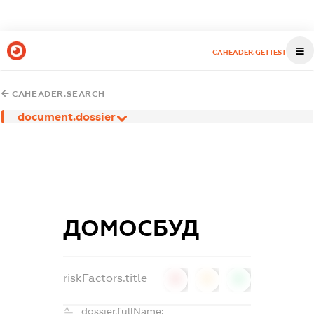
CAHEADER.GETTEST
CAHEADER.SEARCH
document.dossier
ДОМОСБУД
riskFactors.title
0
0
0
dossier.fullName: