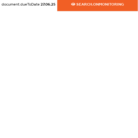
XXXXXXXXXX
document.dueToDate
27.06.25
SEARCH.ONMONITORING
dossier.commercial_info.website
XXXXXXXXXX
dossier.commercial_info.activity
XXXXXXXXXX
freemium.exampleText_1
freemium.exampleText_2
freemium.anonymousPerSearch2
FREEMIUM.DETAILS
FREEMIUM.REGISTER