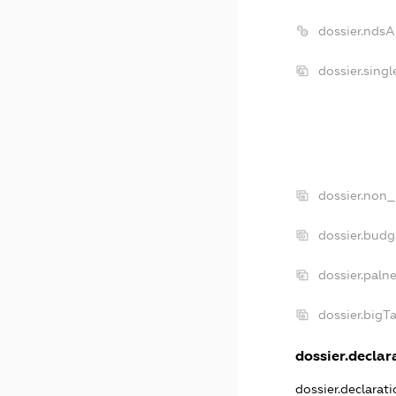
dossier.nds
dossier.sing
dossier.non_
dossier.bud
dossier.paln
dossier.bigT
dossier.declara
dossier.declarat