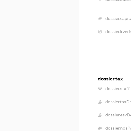
dossier.capita
dossier.kveds
dossier.tax
dossier.staff
dossier.taxD
dossier.esvD
dossier.ndsP