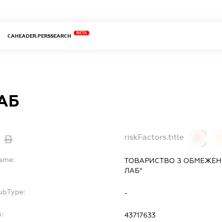
BETA
CAHEADER.PERSSEARCH
ЛАБ
riskFactors.title
0
Name:
ТОВАРИСТВО З ОБМЕЖЕНО
ЛАБ"
ubType:
-
:
43717633