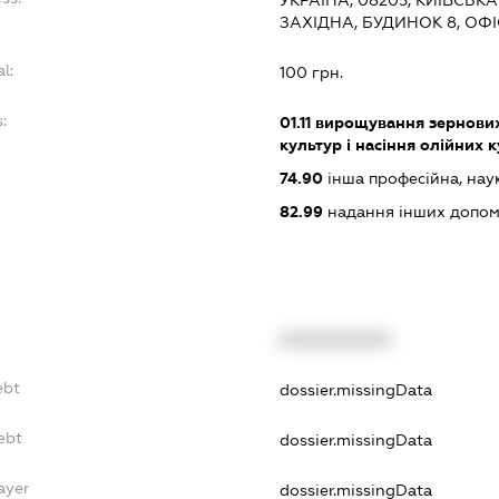
ЗАХІДНА, БУДИНОК 8, ОФІС
l:
100 грн.
:
01.11
вирощування зернових 
культур і насіння олійних 
74.90
інша професійна, науков
82.99
надання інших допоміж
XXXXXXXXXX
ebt
dossier.missingData
ebt
dossier.missingData
ayer
dossier.missingData