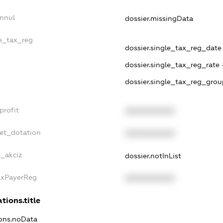
Annul
dossier.missingData
le_tax_reg
dossier.single_tax_reg_date 
dossier.single_tax_reg_rate 
dossier.single_tax_reg_grou
profit
XXXXXXXXXX
get_dotation
XXXXXXXXXX
e_akciz
dossier.notInList
axPayerReg
XXXXXXXXXX
tions.title
ions.noData