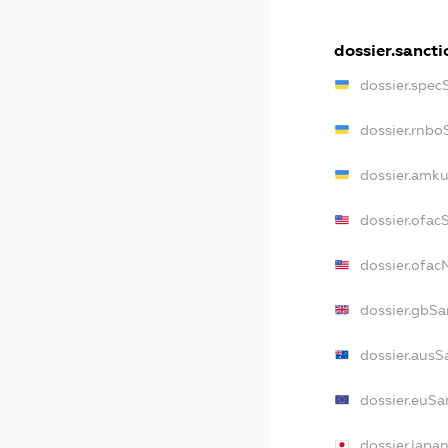
dossier.sancti
dossier.spec
dossier.rnbo
dossier.amku
dossier.ofac
dossier.ofa
dossier.gbSa
dossier.ausS
dossier.euSa
dossier.japa