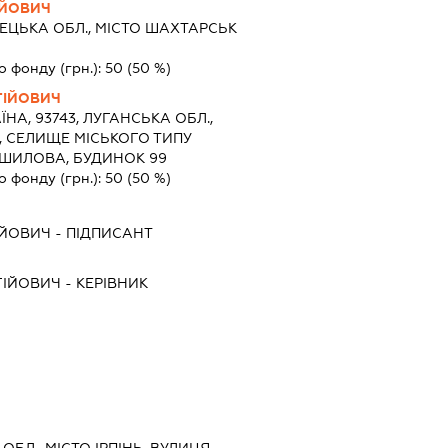
АЙОВИЧ
ЕЦЬКА ОБЛ., МІСТО ШАХТАРСЬК
о фонду (грн.):
50
(50 %)
ГІЙОВИЧ
ЇНА, 93743, ЛУГАНСЬКА ОБЛ.,
, СЕЛИЩЕ МІСЬКОГО ТИПУ
ШИЛОВА, БУДИНОК 99
о фонду (грн.):
50
(50 %)
АЙОВИЧ
-
ПІДПИСАНТ
ГІЙОВИЧ
-
КЕРІВНИК
 ОБЛ., МІСТО ІРПІНЬ, ВУЛИЦЯ