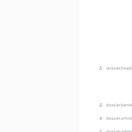
dossier.heads
dossier.benef
dossier.smida
dossier.addre