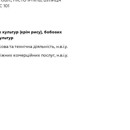
 101
культур (крім рису), бобових
культур
а та технічна діяльність, н.в.і.у.
них комерційних послуг, н.в.і.у.