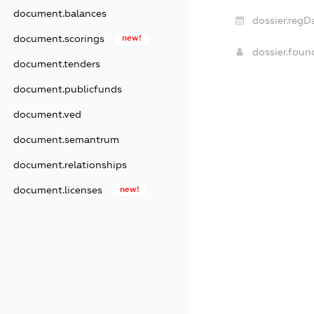
document.balances
dossier.regD
document.scorings
new!
dossier.fou
document.tenders
document.publicfunds
document.ved
document.semantrum
document.relationships
document.licenses
new!