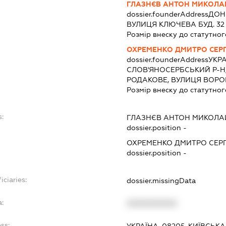
ГЛАЗНЄВ АНТОН МИКОЛ
dossier.founderAddress
ДОН
ВУЛИЦЯ КЛЮЧЕВА БУД. 32
Розмір внеску до статутног
ОХРЕМЕНКО ДМИТРО СЕР
dossier.founderAddress
УКРА
СЛОВ'ЯНОСЕРБСЬКИЙ Р-Н
РОДАКОВЕ, ВУЛИЦЯ ВОРО
Розмір внеску до статутног
:
ГЛАЗНЄВ АНТОН МИКОЛ
dossier.position -
ОХРЕМЕНКО ДМИТРО СЕР
dossier.position -
iciaries:
dossier.missingData
:
XXXXXXXXXX
ss:
УКРАЇНА, 08205, КИЇВСЬКА