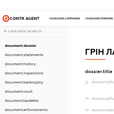
CONTR AGENT
CAHEADER.COMPANIES
CAHEADER.PERSONS
CAHEADER.SEARCH
document.dossier
ГРІН 
document.statements
document.history
dossier.title
document.inspections
dossier.full
document.bankruptcy
document.court
dossier.opfS
document.taxdebts
document.enforcements
dossier.edrpo