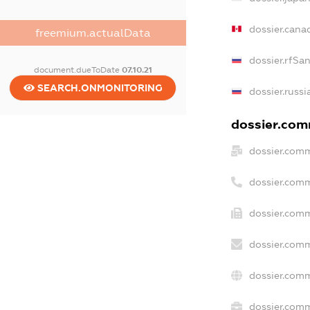
dossier.cana
freemium.actualData
dossier.rfSa
document.dueToDate
07.10.21
SEARCH.ONMONITORING
dossier.russi
dossier.comm
dossier.comm
dossier.comm
dossier.comm
dossier.comm
dossier.comm
dossier.comm