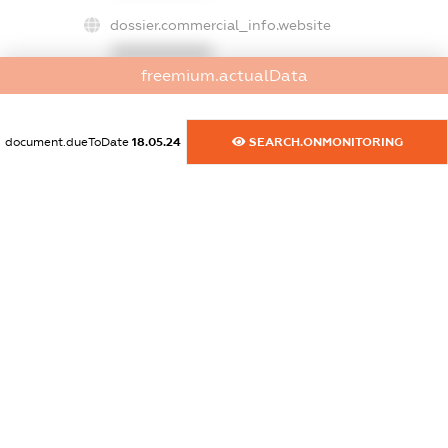
dossier.commercial_info.website
XXXXXXXXXX
freemium.actualData
dossier.commercial_info.activity
XXXXXXXXXX
document.dueToDate
18.05.24
SEARCH.ONMONITORING
freemium.exampleText_1
freemium.exampleText_2
freemium.anonymousPerSearch2
FREEMIUM.DETAILS
FREEMIUM.REGISTER