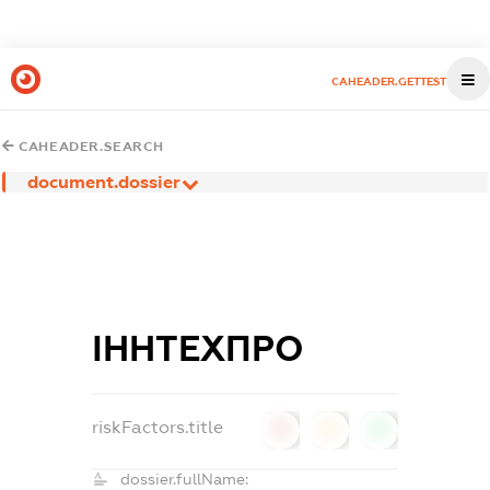
CAHEADER.GETTEST
CAHEADER.SEARCH
document.dossier
ІННТЕХПРО
riskFactors.title
0
0
0
dossier.fullName: