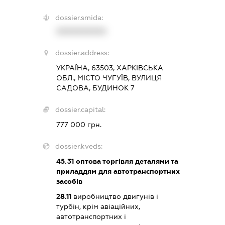
dossier.smida:
XXXXXXXXXX
dossier.address:
УКРАЇНА, 63503, ХАРКІВСЬКА
ОБЛ., МІСТО ЧУГУЇВ, ВУЛИЦЯ
САДОВА, БУДИНОК 7
dossier.capital:
777 000 грн.
dossier.kveds:
45.31
оптова торгівля деталями та
приладдям для автотранспортних
засобів
28.11
виробництво двигунів і
турбін, крім авіаційних,
автотранспортних і