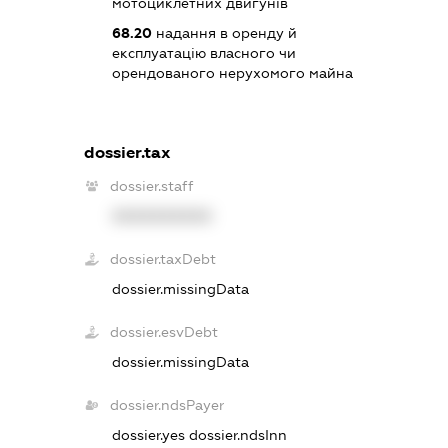
мотоциклетних двигунів
68.20
надання в оренду й
експлуатацію власного чи
орендованого нерухомого майна
dossier.tax
dossier.staff
XXXXXXXXXX
dossier.taxDebt
dossier.missingData
dossier.esvDebt
dossier.missingData
dossier.ndsPayer
dossier.yes
dossier.ndsInn