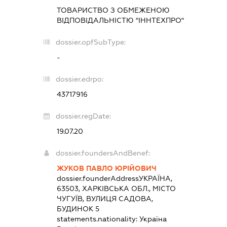
ТОВАРИСТВО З ОБМЕЖЕНОЮ
ВІДПОВІДАЛЬНІСТЮ "ІННТЕХПРО"
dossier.opfSubType:
-
dossier.edrpo:
43717916
dossier.regDate:
19.07.20
dossier.foundersAndBenef:
ЖУКОВ ПАВЛО ЮРІЙОВИЧ
dossier.founderAddress
УКРАЇНА,
63503, ХАРКІВСЬКА ОБЛ., МІСТО
ЧУГУЇВ, ВУЛИЦЯ САДОВА,
БУДИНОК 5
statements.nationality:
Україна