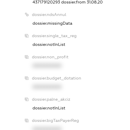
437179120293
dossier.from 31.08.20
dossier.ndsAnnul
dossier.missingData
dossier.single_tax_reg
dossier.notInList
dossier.non_profit
XXXXXXXXXX
dossier.budget_dotation
XXXXXXXXXX
dossier.palne_akciz
dossier.notInList
dossier.bigTaxPayerReg
XXXXXXXXXX