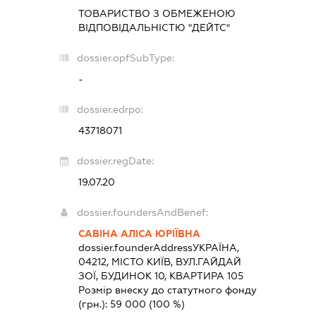
ТОВАРИСТВО З ОБМЕЖЕНОЮ
ВІДПОВІДАЛЬНІСТЮ "ДЕЙТС"
dossier.opfSubType:
-
dossier.edrpo:
43718071
dossier.regDate:
19.07.20
dossier.foundersAndBenef:
САВІНА АЛІСА ЮРІЇВНА
dossier.founderAddress
УКРАЇНА,
04212, МІСТО КИЇВ, ВУЛ.ГАЙДАЙ
ЗОЇ, БУДИНОК 10, КВАРТИРА 105
Розмір внеску до статутного фонду
(грн.):
59 000
(100 %)