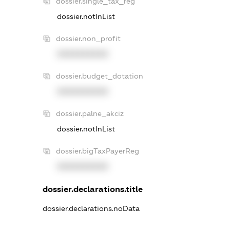
dossier.single_tax_reg
dossier.notInList
dossier.non_profit
XXXXXXXXXX
dossier.budget_dotation
XXXXXXXXXX
dossier.palne_akciz
dossier.notInList
dossier.bigTaxPayerReg
XXXXXXXXXX
dossier.declarations.title
dossier.declarations.noData