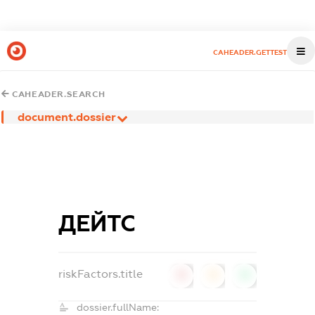
CAHEADER.GETTEST
CAHEADER.SEARCH
document.dossier
ДЕЙТС
riskFactors.title
0
0
0
dossier.fullName: