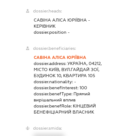
dossier.heads:
САВІНА АЛІСА ЮРІЇВНА
-
КЕРІВНИК
dossier.position -
dossier.beneficiaries:
САВІНА АЛІСА ЮРІЇВНА
dossier.address:
УКРАЇНА, 04212,
МІСТО КИЇВ, ВУЛ.ГАЙДАЙ ЗОЇ,
БУДИНОК 10, КВАРТИРА 105
dossier.nationality:
-
dossier.benefInterest:
100
dossier.benefType:
Прямий
вирішальний вплив
dossier.benefRole:
КІНЦЕВИЙ
БЕНЕФІЦІАРНИЙ ВЛАСНИК
dossier.smida: