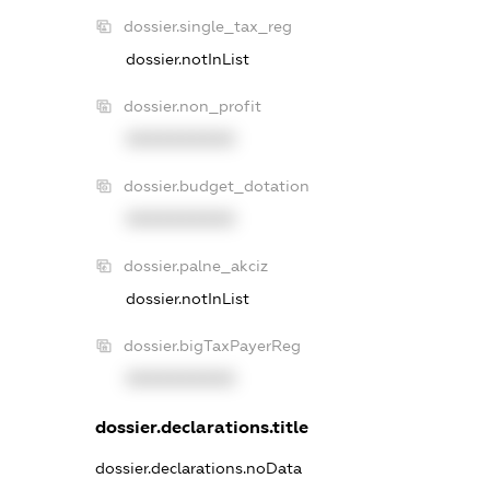
dossier.single_tax_reg
dossier.notInList
dossier.non_profit
XXXXXXXXXX
dossier.budget_dotation
XXXXXXXXXX
dossier.palne_akciz
dossier.notInList
dossier.bigTaxPayerReg
XXXXXXXXXX
dossier.declarations.title
dossier.declarations.noData