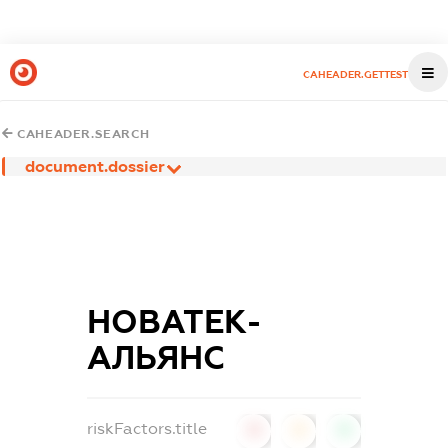
CAHEADER.GETTEST
CAHEADER.SEARCH
document.dossier
НОВАТЕК-
АЛЬЯНС
riskFactors.title
0
0
0