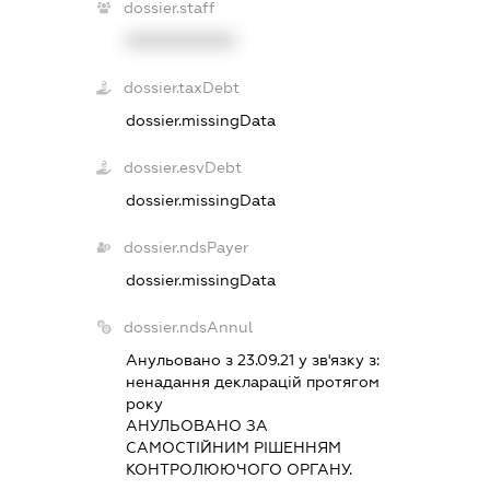
dossier.staff
XXXXXXXXXX
dossier.taxDebt
dossier.missingData
dossier.esvDebt
dossier.missingData
dossier.ndsPayer
dossier.missingData
dossier.ndsAnnul
Анульовано з 23.09.21 у зв'язку з:
ненадання декларацiй протягом
року
АНУЛЬОВАНО ЗА
САМОСТIЙНИМ РIШЕННЯМ
КОНТРОЛЮЮЧОГО ОРГАНУ.