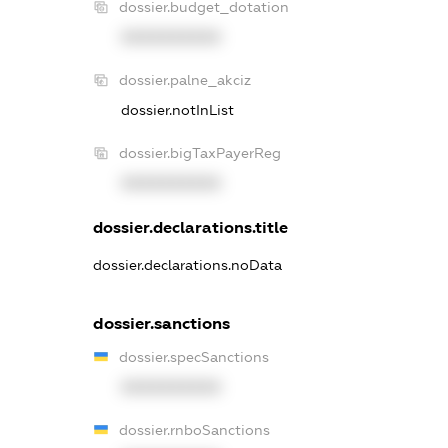
dossier.budget_dotation
XXXXXXXXXX
dossier.palne_akciz
dossier.notInList
dossier.bigTaxPayerReg
XXXXXXXXXX
dossier.declarations.title
dossier.declarations.noData
dossier.sanctions
dossier.specSanctions
XXXXXXXXXX
dossier.rnboSanctions