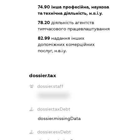
74.90
інша професійна, наукова
та технічна діяльність, н.в.і.у.
78.20
діяльність агентств
тимчасового працевлаштування
82.99
надання інших
допоміжних комерційних
послуг, н.в.і.у.
dossier.tax
dossier.staff
XXXXXXXXXX
dossier.taxDebt
dossier.missingData
dossier.esvDebt