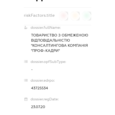
riskFactors.title
0
0
0
dossier.fullName:
ТОВАРИСТВО З ОБМЕЖЕНОЮ
ВІДПОВІДАЛЬНІСТЮ
"КОНСАЛТИНГОВА КОМПАНІЯ
"ПРОФ-КАДРИ"
dossier.opfSubType:
-
dossier.edrpo:
43725534
dossier.regDate:
23.07.20