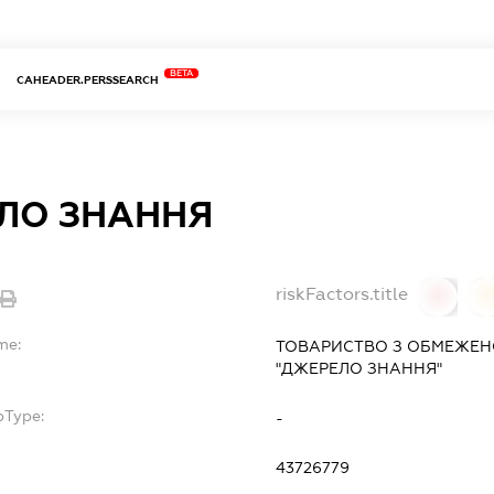
BETA
CAHEADER.PERSSEARCH
ЛО ЗНАННЯ
riskFactors.title
0
0
me:
ТОВАРИСТВО З ОБМЕЖЕН
"ДЖЕРЕЛО ЗНАННЯ"
bType:
-
43726779