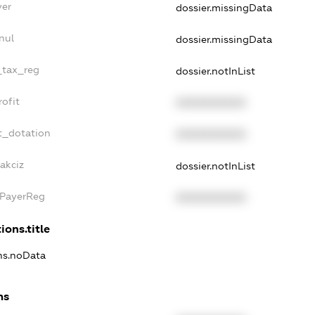
yer
dossier.missingData
nul
dossier.missingData
e_tax_reg
dossier.notInList
rofit
XXXXXXXXXX
t_dotation
XXXXXXXXXX
akciz
dossier.notInList
xPayerReg
XXXXXXXXXX
ions.title
ons.noData
ns