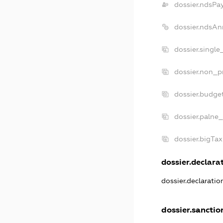
dossier.ndsPa
dossier.ndsAn
dossier.singl
dossier.non_p
dossier.budge
dossier.palne_
dossier.bigTa
dossier.declarat
dossier.declarati
dossier.sanctio