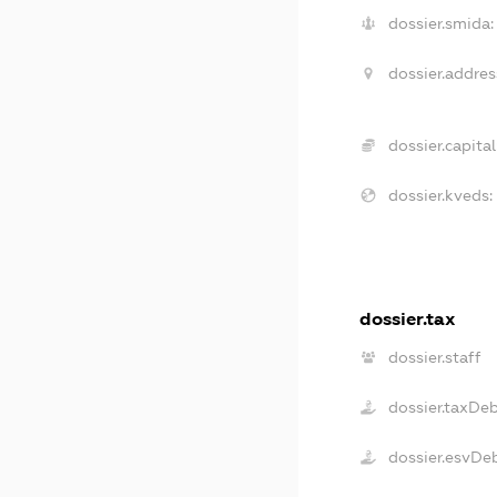
dossier.smida:
dossier.addres
dossier.capital
dossier.kveds:
dossier.tax
dossier.staff
dossier.taxDe
dossier.esvDe