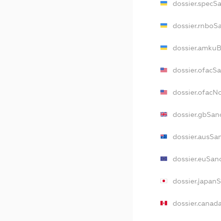
dossier.specS
dossier.rnboS
dossier.amkuB
dossier.ofacS
dossier.ofac
dossier.gbSan
dossier.ausSa
dossier.euSan
dossier.japan
dossier.canad