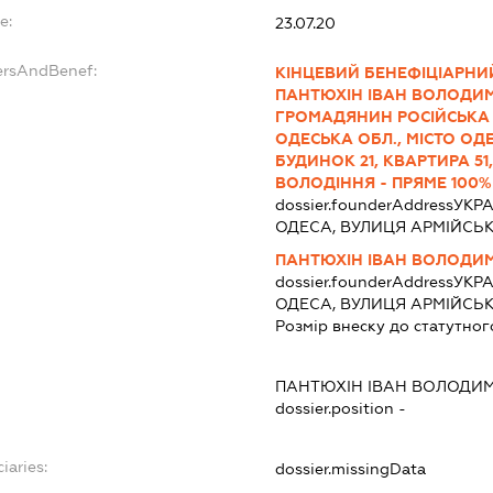
e:
23.07.20
ersAndBenef:
КІНЦЕВИЙ БЕНЕФІЦІАРНИЙ
ПАНТЮХІН ІВАН ВОЛОДИМИР
ГРОМАДЯНИН РОСІЙСЬКА ФЕ
ОДЕСЬКА ОБЛ., МІСТО ОД
БУДИНОК 21, КВАРТИРА 5
ВОЛОДІННЯ - ПРЯМЕ 100%
dossier.founderAddress
УКРА
ОДЕСА, ВУЛИЦЯ АРМІЙСЬКА
ПАНТЮХІН ІВАН ВОЛОДИ
dossier.founderAddress
УКРА
ОДЕСА, ВУЛИЦЯ АРМІЙСЬКА
Розмір внеску до статутног
ПАНТЮХІН ІВАН ВОЛОДИ
dossier.position -
iaries:
dossier.missingData