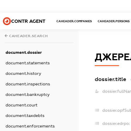
CONTR AGENT
CAHEADER.COMPANIES
CAHEADER.PERSONS
CAHEADER.SEARCH
document.dossier
ДЖЕРЕ
document.statements
document.history
dossier.title
document.inspections
dossier.fullNa
document.bankruptcy
document.court
dossier.opfSu
document.taxdebts
dossier.edrpo:
document.enforcements