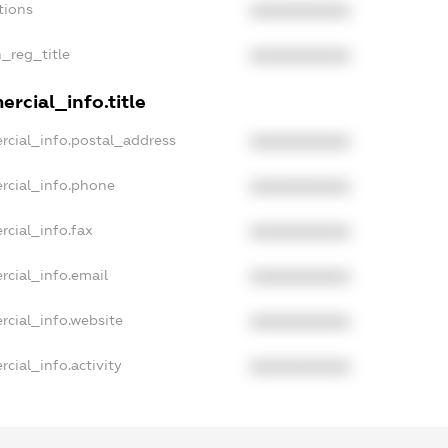
tions
XXXXXXXXXX
n_reg_title
XXXXXXXXXX
rcial_info.title
rcial_info.postal_address
XXXXXXXXXX
rcial_info.phone
XXXXXXXXXX
rcial_info.fax
XXXXXXXXXX
rcial_info.email
XXXXXXXXXX
rcial_info.website
XXXXXXXXXX
cial_info.activity
XXXXXXXXXX