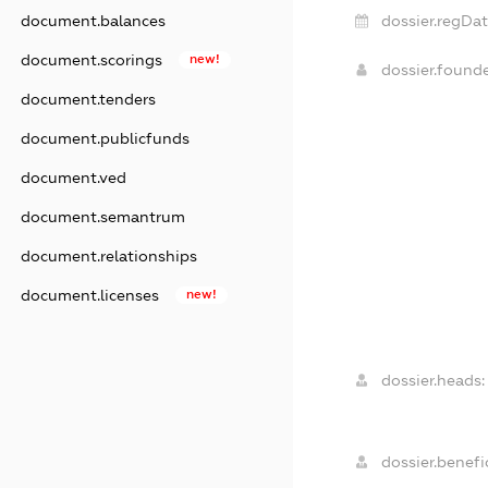
document.balances
dossier.regDat
document.scorings
new!
dossier.found
document.tenders
document.publicfunds
document.ved
document.semantrum
document.relationships
document.licenses
new!
dossier.heads:
dossier.benefic