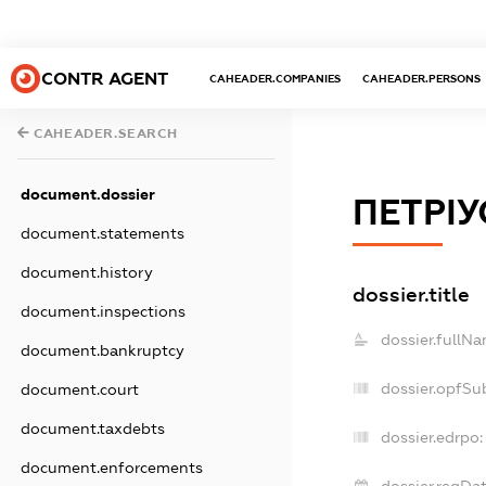
CONTR AGENT
CAHEADER.COMPANIES
CAHEADER.PERSONS
CAHEADER.SEARCH
document.dossier
ПЕТРІУ
document.statements
document.history
dossier.title
document.inspections
dossier.fullNa
document.bankruptcy
dossier.opfSu
document.court
document.taxdebts
dossier.edrpo:
document.enforcements