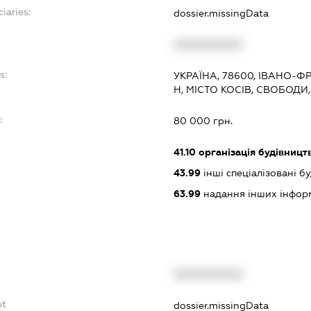
iaries:
dossier.missingData
XXXXXXXXXX
s:
УКРАЇНА, 78600, ІВАНО-Ф
Н, МІСТО КОСІВ, СВОБОДИ
:
80 000 грн.
41.10
організація будівницт
43.99
інші спеціалізовані буд
63.99
надання інших інформац
XXXXXXXXXX
bt
dossier.missingData