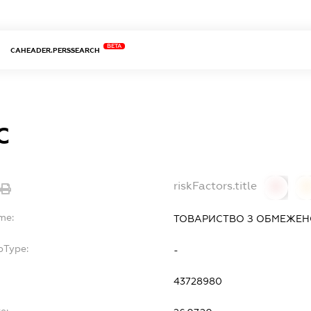
BETA
CAHEADER.PERSSEARCH
С
riskFactors.title
0
me:
ТОВАРИСТВО З ОБМЕЖЕНО
bType:
-
43728980