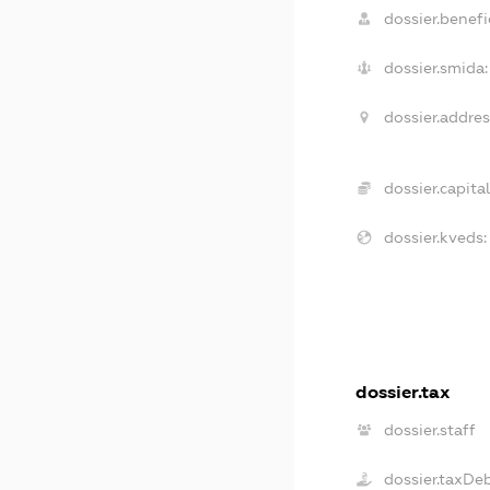
dossier.benefic
dossier.smida:
dossier.addres
dossier.capital
dossier.kveds:
dossier.tax
dossier.staff
dossier.taxDe