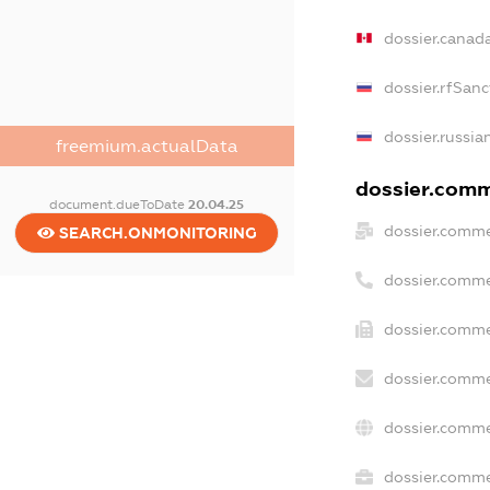
dossier.canad
dossier.rfSanc
dossier.russia
freemium.actualData
dossier.comme
document.dueToDate
20.04.25
dossier.comme
SEARCH.ONMONITORING
dossier.comme
dossier.comme
dossier.comme
dossier.comme
dossier.commer