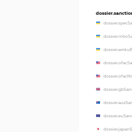
dossier.sanctio
dossier.specS
dossier.rnboS
dossier.amkuB
dossier.ofacS
dossier.ofac
dossier.gbSan
dossier.ausSa
dossier.euSan
dossier.japan