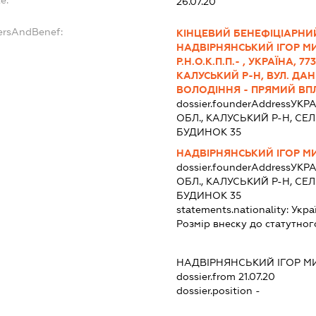
e:
26.07.20
ersAndBenef:
КІНЦЕВИЙ БЕНЕФІЦІАРНИ
НАДВІРНЯНСЬКИЙ ІГОР МИХ
Р.Н.О.К.П.П.- , УКРАЇНА, 
КАЛУСЬКИЙ Р-Н, ВУЛ. ДАН
ВОЛОДІННЯ - ПРЯМИЙ ВП
dossier.founderAddress
УКРА
ОБЛ., КАЛУСЬКИЙ Р-Н, СЕ
БУДИНОК 35
НАДВІРНЯНСЬКИЙ ІГОР 
dossier.founderAddress
УКРА
ОБЛ., КАЛУСЬКИЙ Р-Н, СЕ
БУДИНОК 35
statements.nationality:
Укра
Розмір внеску до статутног
НАДВІРНЯНСЬКИЙ ІГОР 
dossier.from 21.07.20
dossier.position -