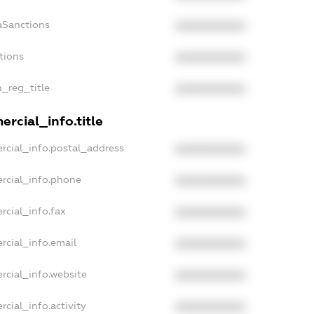
aSanctions
XXXXXXXXXX
tions
XXXXXXXXXX
n_reg_title
XXXXXXXXXX
rcial_info.title
rcial_info.postal_address
XXXXXXXXXX
rcial_info.phone
XXXXXXXXXX
rcial_info.fax
XXXXXXXXXX
rcial_info.email
XXXXXXXXXX
rcial_info.website
XXXXXXXXXX
cial_info.activity
XXXXXXXXXX