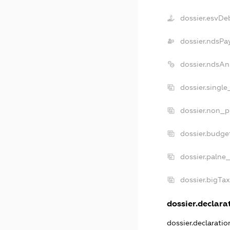
dossier.esvDe
dossier.ndsPa
dossier.ndsAn
dossier.singl
dossier.non_p
dossier.budge
dossier.palne
dossier.bigTa
dossier.declarat
dossier.declarati