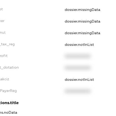
bt
dossier.missingData
yer
dossier.missingData
nul
dossier.missingData
e_tax_reg
dossier.notInList
rofit
XXXXXXXXXX
t_dotation
XXXXXXXXXX
_akciz
dossier.notInList
xPayerReg
XXXXXXXXXX
ions.title
ons.noData