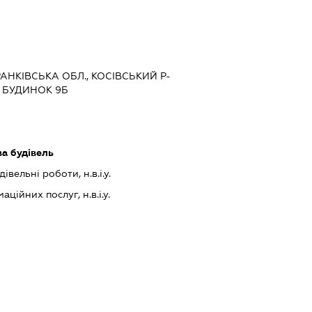
РАНКІВСЬКА ОБЛ., КОСІВСЬКИЙ Р-
, БУДИНОК 9Б
ва будівель
івельні роботи, н.в.і.у.
ійних послуг, н.в.і.у.