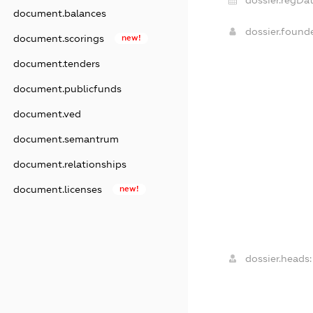
dossier.regDat
document.balances
dossier.found
document.scorings
new!
document.tenders
document.publicfunds
document.ved
document.semantrum
document.relationships
document.licenses
new!
dossier.heads: