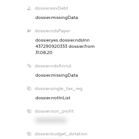
dossier.esvDebt
dossier.missingData
dossier.ndsPayer
dossier.yes
dossier.ndsInn
437290920333
dossier.from
31.08.20
dossier.ndsAnnul
dossier.missingData
dossier.single_tax_reg
dossier.notInList
dossier.non_profit
XXXXXXXXXX
dossier.budget_dotation