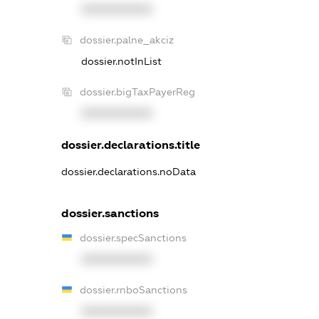
XXXXXXXXXX
dossier.palne_akciz
dossier.notInList
dossier.bigTaxPayerReg
XXXXXXXXXX
dossier.declarations.title
dossier.declarations.noData
dossier.sanctions
dossier.specSanctions
XXXXXXXXXX
dossier.rnboSanctions
XXXXXXXXXX