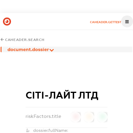
CAHEADER.GETTEST
CAHEADER.SEARCH
document.dossier
СІТІ-ЛАЙТ ЛТД
riskFactors.title
0
0
0
dossier.fullName: