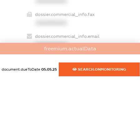
XXXXXXXXXX
dossier.commercial_info.fax
XXXXXXXXXX
dossier.commercial_info.email
XXXXXXXXXX
freemium.actualData
dossier.commercial_info.website
XXXXXXXXXX
document.dueToDate
05.05.25
SEARCH.ONMONITORING
dossier.commercial_info.activity
XXXXXXXXXX
freemium.exampleText_1
freemium.exampleText_2
freemium.anonymousPerSearch2
FREEMIUM.DETAILS