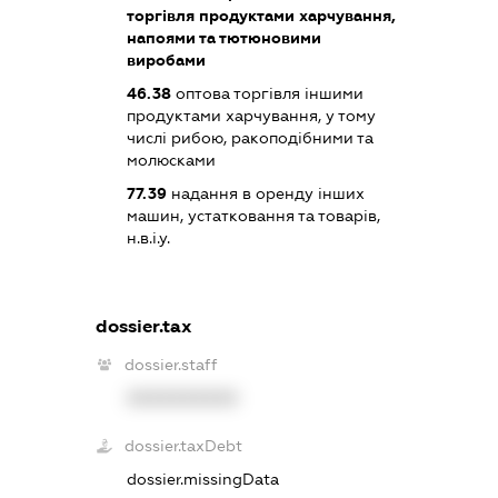
торгівля продуктами харчування,
напоями та тютюновими
виробами
46.38
оптова торгівля іншими
продуктами харчування, у тому
числі рибою, ракоподібними та
молюсками
77.39
надання в оренду інших
машин, устатковання та товарів,
н.в.і.у.
dossier.tax
dossier.staff
XXXXXXXXXX
dossier.taxDebt
dossier.missingData