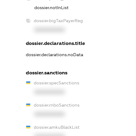
dossier.notInList
dossier.bigTaxPayerReg
XXXXXXXXXX
dossier.declarations.title
dossier.declarations.noData
dossier.sanctions
dossier.specSanctions
XXXXXXXXXX
dossier.rnboSanctions
XXXXXXXXXX
dossier.amkuBlackList