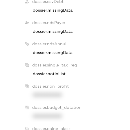
dossier.esvDebt
dossier.missingData
dossier.ndsPayer
dossier.missingData
dossier.ndsAnnul
dossier.missingData
dossier.single_tax_reg
dossier.notInList
dossier.non_profit
XXXXXXXXXX
dossier.budget_dotation
XXXXXXXXXX
dossier.palne_akciz