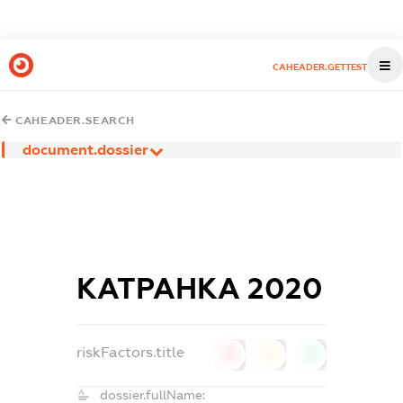
CAHEADER.GETTEST
CAHEADER.SEARCH
document.dossier
КАТРАНКА 2020
riskFactors.title
0
0
0
dossier.fullName: