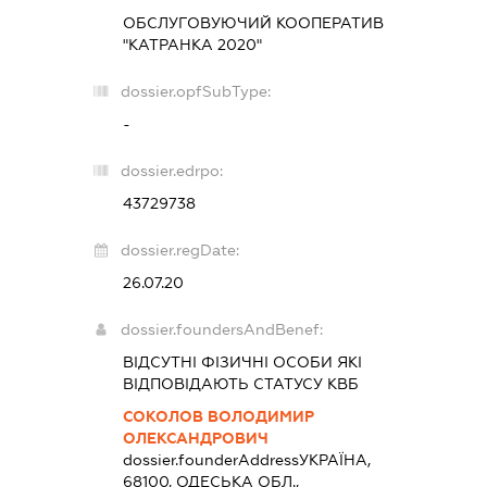
ОБСЛУГОВУЮЧИЙ КООПЕРАТИВ
"КАТРАНКА 2020"
dossier.opfSubType:
-
dossier.edrpo:
43729738
dossier.regDate:
26.07.20
dossier.foundersAndBenef:
ВІДСУТНІ ФІЗИЧНІ ОСОБИ ЯКІ
ВІДПОВІДАЮТЬ СТАТУСУ КВБ
СОКОЛОВ ВОЛОДИМИР
ОЛЕКСАНДРОВИЧ
dossier.founderAddress
УКРАЇНА,
68100, ОДЕСЬКА ОБЛ.,