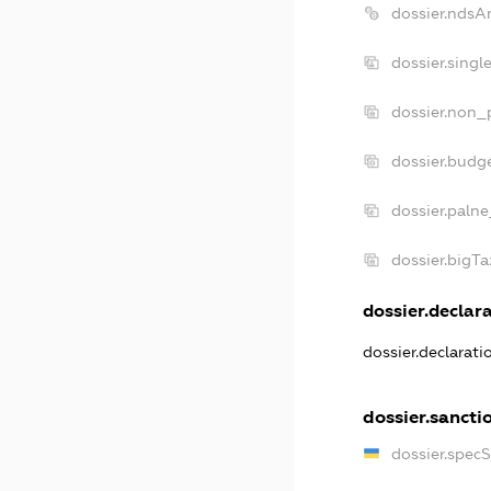
dossier.ndsA
dossier.singl
dossier.non_p
dossier.budg
dossier.palne
dossier.bigT
dossier.declara
dossier.declarat
dossier.sancti
dossier.spec