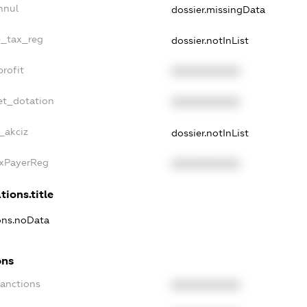
nnul
dossier.missingData
e_tax_reg
dossier.notInList
rofit
XXXXXXXXXX
et_dotation
XXXXXXXXXX
_akciz
dossier.notInList
axPayerReg
XXXXXXXXXX
tions.title
ions.noData
ons
Sanctions
XXXXXXXXXX