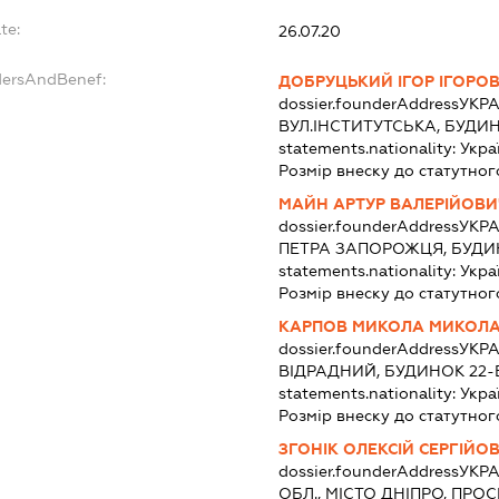
te:
26.07.20
dersAndBenef:
ДОБРУЦЬКИЙ ІГОР ІГОРО
dossier.founderAddress
УКРА
ВУЛ.ІНСТИТУТСЬКА, БУДИН
statements.nationality:
Укра
Розмір внеску до статутног
МАЙН АРТУР ВАЛЕРІЙОВИ
dossier.founderAddress
УКРА
ПЕТРА ЗАПОРОЖЦЯ, БУДИН
statements.nationality:
Укра
Розмір внеску до статутног
КАРПОВ МИКОЛА МИКОЛ
dossier.founderAddress
УКРА
ВІДРАДНИЙ, БУДИНОК 22-
statements.nationality:
Укра
Розмір внеску до статутног
ЗГОНІК ОЛЕКСІЙ СЕРГІЙО
dossier.founderAddress
УКРА
ОБЛ., МІСТО ДНІПРО, ПРОС