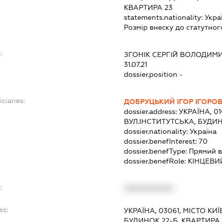
КВАРТИРА 23
statements.nationality:
Укра
Розмір внеску до статутног
:
ЗГОНІК СЕРГІЙ ВОЛОДИМ
31.07.21
dossier.position -
ciaries:
ДОБРУЦЬКИЙ ІГОР ІГОРО
dossier.address:
УКРАЇНА, 01
ВУЛ.ІНСТИТУТСЬКА, БУДИН
dossier.nationality:
Україна
dossier.benefInterest:
70
dossier.benefType:
Прямий в
dossier.benefRole:
КІНЦЕВИ
:
XXXXXXXXXX
ss:
УКРАЇНА, 03061, МІСТО КИ
БУДИНОК 22-Б, КВАРТИРА