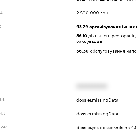
l:
2 500 000 грн.
:
93.29
організування інших 
56.10
діяльність ресторанів
харчування
56.30
обслуговування нап
XXXXXXXXXX
ebt
dossier.missingData
ebt
dossier.missingData
ayer
dossier.yes
dossier.ndsInn 