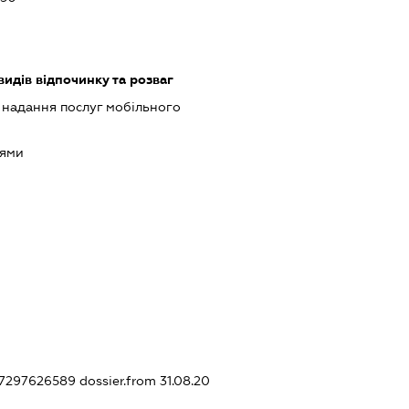
видів відпочинку та розваг
, надання послуг мобільного
оями
437297626589
dossier.from 31.08.20