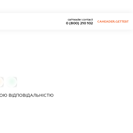
caHeader.contact
CAHEADER.GETTEST
0 (800) 210 102
0
0
ОЮ ВІДПОВІДАЛЬНІСТЮ