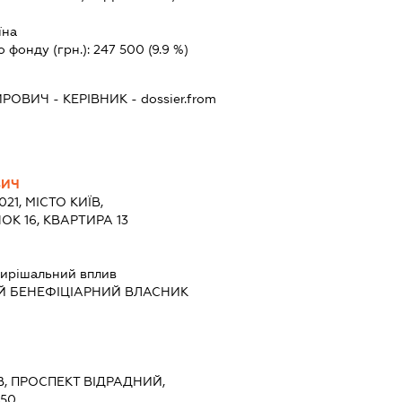
їна
о фонду (грн.):
247 500
(9.9 %)
ИРОВИЧ
-
КЕРІВНИК
- dossier.from
ВИЧ
021, МІСТО КИЇВ,
ОК 16, КВАРТИРА 13
ирішальний вплив
Й БЕНЕФІЦІАРНИЙ ВЛАСНИК
ЇВ, ПРОСПЕКТ ВІДРАДНИЙ,
 50