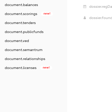
document.balances
dossier.regDa
document.scorings
new!
dossier.foun
document.tenders
document.publicfunds
document.ved
document.semantrum
document.relationships
document.licenses
new!