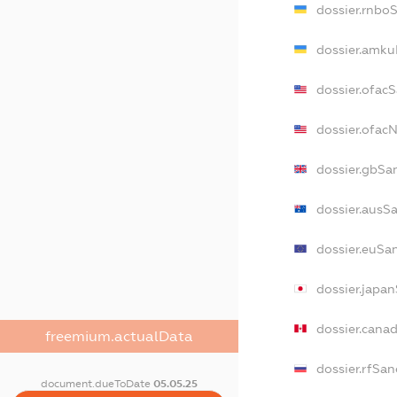
dossier.rnbo
dossier.amku
dossier.ofac
dossier.ofac
dossier.gbSa
dossier.ausS
dossier.euSa
dossier.japa
dossier.cana
freemium.actualData
dossier.rfSan
document.dueToDate
05.05.25