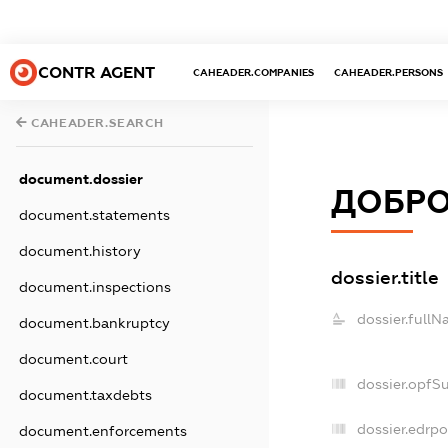
CONTR AGENT
CAHEADER.COMPANIES
CAHEADER.PERSONS
CAHEADER.SEARCH
document.dossier
ДОБР
document.statements
document.history
dossier.title
document.inspections
dossier.fullN
document.bankruptcy
document.court
dossier.opfS
document.taxdebts
dossier.edrpo
document.enforcements