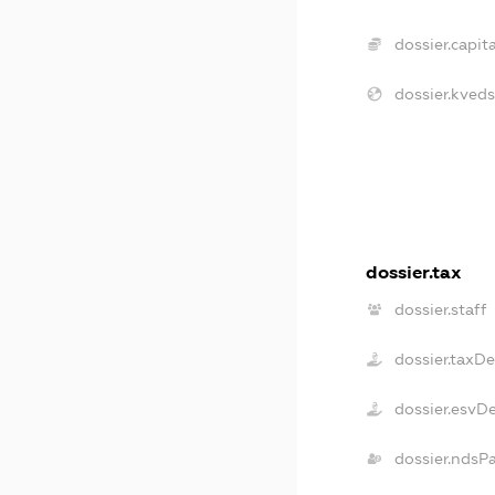
dossier.capita
dossier.kveds
dossier.tax
dossier.staff
dossier.taxD
dossier.esvD
dossier.ndsP