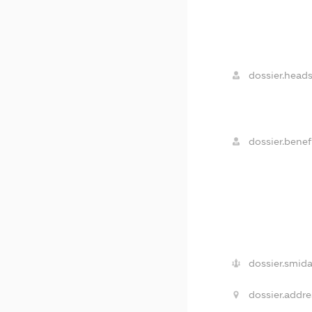
dossier.heads
dossier.benefi
dossier.smida
dossier.addre