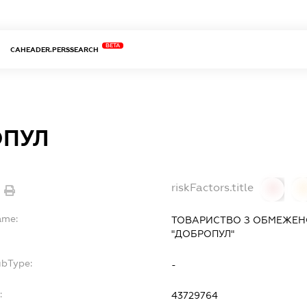
BETA
CAHEADER.PERSSEARCH
ОПУЛ
riskFactors.title
0
ame:
ТОВАРИСТВО З ОБМЕЖЕН
"ДОБРОПУЛ"
ubType:
-
:
43729764