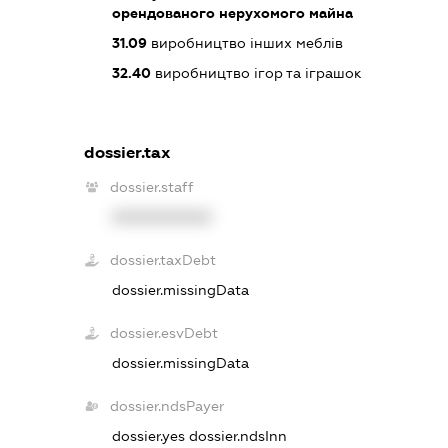
орендованого нерухомого майна
31.09
виробництво інших меблів
32.40
виробництво ігор та іграшок
dossier.tax
dossier.staff
XXXXXXXXXX
dossier.taxDebt
dossier.missingData
dossier.esvDebt
dossier.missingData
dossier.ndsPayer
dossier.yes
dossier.ndsInn