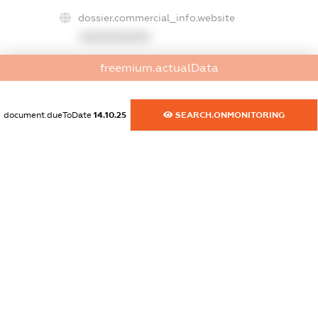
dossier.commercial_info.website
XXXXXXXXXX
freemium.actualData
dossier.commercial_info.activity
XXXXXXXXXX
document.dueToDate
14.10.25
SEARCH.ONMONITORING
freemium.exampleText_1
freemium.exampleText_2
freemium.anonymousPerSearch2
FREEMIUM.DETAILS
FREEMIUM.REGISTER