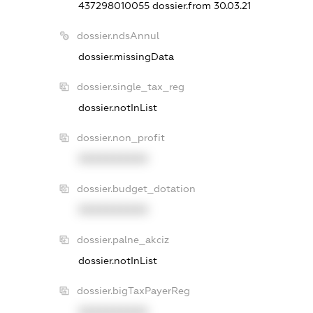
437298010055
dossier.from 30.03.21
dossier.ndsAnnul
dossier.missingData
dossier.single_tax_reg
dossier.notInList
dossier.non_profit
XXXXXXXXXX
dossier.budget_dotation
XXXXXXXXXX
dossier.palne_akciz
dossier.notInList
dossier.bigTaxPayerReg
XXXXXXXXXX