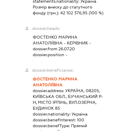
statements.nationality:
Україна
Розмір внеску до статутного
фонду (грн.):
42 102 376,95
(100 %)
dossier.heads:
ФОСТЕНКО МАРИНА
АНАТОЛІЇВНА
-
КЕРІВНИК
-
dossier.from 26.07.20
dossier.position -
dossier.beneficiaries:
ФОСТЕНКО МАРИНА
АНАТОЛІЇВНА
dossier.address:
УКРАЇНА, 08205,
КИЇВСЬКА ОБЛ., БУЧАНСЬКИЙ Р-
Н, МІСТО ІРПІНЬ, ВУЛ.ОЗЕРНА,
БУДИНОК 85
dossier.nationality:
Україна
dossier.benefInterest:
100
dossier.benefType:
Прямий