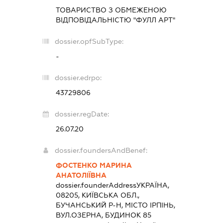
ТОВАРИСТВО З ОБМЕЖЕНОЮ
ВІДПОВІДАЛЬНІСТЮ "ФУЛЛ АРТ"
dossier.opfSubType:
-
dossier.edrpo:
43729806
dossier.regDate:
26.07.20
dossier.foundersAndBenef:
ФОСТЕНКО МАРИНА
АНАТОЛІЇВНА
dossier.founderAddress
УКРАЇНА,
08205, КИЇВСЬКА ОБЛ.,
БУЧАНСЬКИЙ Р-Н, МІСТО ІРПІНЬ,
ВУЛ.ОЗЕРНА, БУДИНОК 85