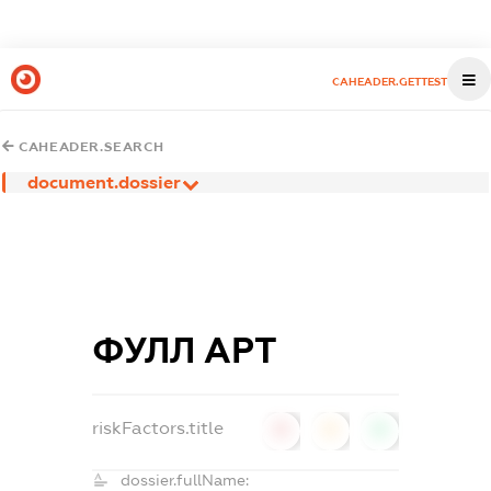
CAHEADER.GETTEST
CAHEADER.SEARCH
document.dossier
ФУЛЛ АРТ
riskFactors.title
0
0
0
dossier.fullName: