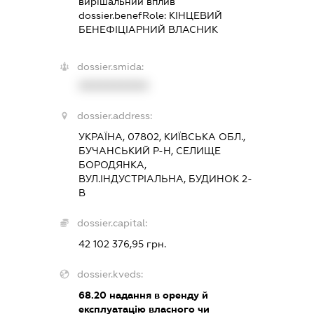
вирішальний вплив
dossier.benefRole:
КІНЦЕВИЙ
БЕНЕФІЦІАРНИЙ ВЛАСНИК
dossier.smida:
XXXXXXXXXX
dossier.address:
УКРАЇНА, 07802, КИЇВСЬКА ОБЛ.,
БУЧАНСЬКИЙ Р-Н, СЕЛИЩЕ
БОРОДЯНКА,
ВУЛ.ІНДУСТРІАЛЬНА, БУДИНОК 2-
В
dossier.capital:
42 102 376,95 грн.
dossier.kveds:
68.20
надання в оренду й
експлуатацію власного чи